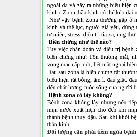
ngoài da và gây ra những biểu hiện 
kinh). Zona thần kinh có thể kéo dài
Như vậy bệnh Zona thường gặp ở ngư
kinh và thể lực, người già yếu, dùng
tự miễn, stress, điều trị tia xạ, ung thư.
Biến chứng như thế nào?
Tuy việc chẩn đoán và điều trị bệnh 
biến chứng như: Tổn thương mắt, nh
võng mạc cấp tính, liệt mặt ngoại bi
Đau sau zona là biến chứng rất thườn
biểu hiện rát bỏng, âm ỉ, đau giật, 
đến chất lượng cuộc sống của người b
Bệnh zona có lây không?
Bệnh zona
không lây
nhưng nếu tiếp 
mụn nước xuất hiện cho đến khi mụn đ
thành bệnh thủy đậu. Sau khi khỏi bện
thần kinh.
Đối tượng cần phải tiêm ngừa bện