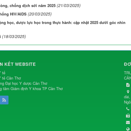
(21/03/2025)
phòng, chống dịch sởi năm 2025
(20/03/2025)
chống HIV/AIDS
ộng học, dược lực học trong thực hành: cập nhật 2025 dưới góc nhìn
(18/03/2025)
i
ÊN KẾT WEBSITE
ĐƠ
 tế
TRU
 tế Cần Thơ
CẦ
ng Đại học Y dược Cần Thơ
g tâm Giám định Y khoa TP Cần Thơ
dài
Ngô