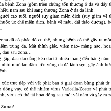
của bệnh Zona (gồm triệu chứng tổn thương ở da và dây t
 nhiều năm sau khi sang thương Zona ở da đã lành.
ời cao tuổi, người suy giảm miễn dịch (suy giảm về t
 thuốc ức chế miễn dịch, bệnh về máu, đái tháo đường), 
..
zona đã có phác đồ cụ thể, nhưng bệnh có thể gây ra mộ
iễm trùng da, Mất thính giác, viêm não- màng não, hoại
ên, đau sau zona…
g gặp, đau dai dẳng kéo dài từ nhiều tháng đến hàng năm
đau nhói như dao đâm trên vùng da đã lành sẹo, gây ảnh h
ệnh.
xúc trực tiếp với vết phát ban ở giai đoạn bùng phát từ
óng vảy, có thể nhiễm virus Varicella-Zoster và phát t
h, virus có thể tái hoạt động sau một vài năm và gây ra 
h Zona?