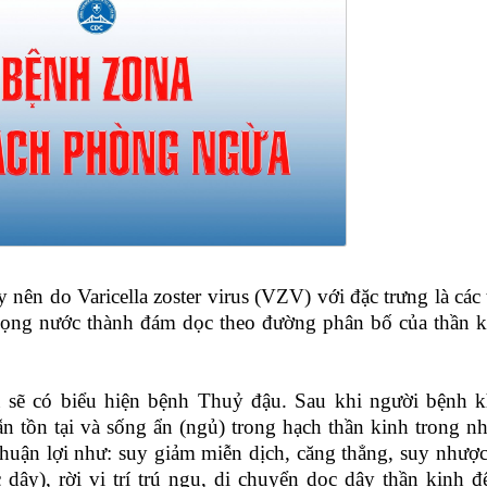
nên do Varicella zoster virus (VZV) với đặc trưng là các
ọng nước thành đám dọc theo đường phân bố của thần k
u sẽ có biểu hiện bệnh Thuỷ đậu. Sau khi người bệnh k
ẫn tồn tại và sống ẩn (ngủ) trong hạch thần kinh trong n
thuận lợi như: suy giảm miễn dịch, căng thẳng, suy nhượ
 dậy), rời vị trí trú ngụ, di chuyển dọc dây thần kinh đ