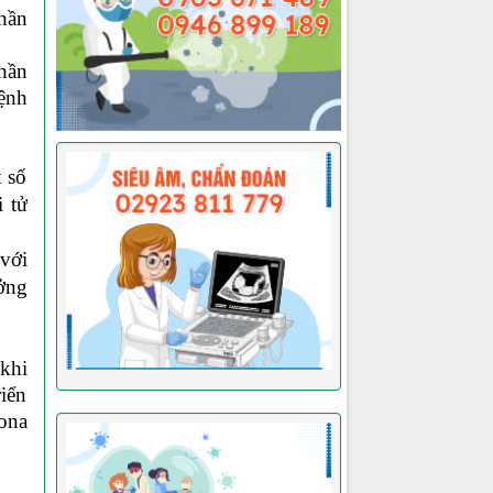
hần
hần
bệnh
t số
 tử
 với
ưởng
 khi
riển
zona