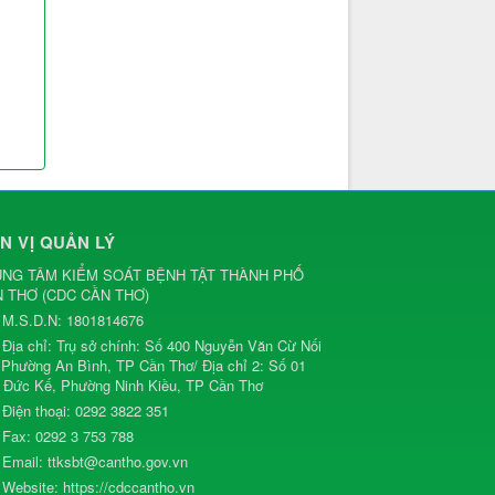
N VỊ QUẢN LÝ
NG TÂM KIỂM SOÁT BỆNH TẬT THÀNH PHỐ
N THƠ
(
CDC CẦN THƠ
)
M.S.D.N: 1801814676
Địa chỉ:
Trụ sở chính: Số 400 Nguyễn Văn Cừ Nối
, Phường An Bình, TP Cần Thơ/ Địa chỉ 2: Số 01
 Đức Kế, Phường Ninh Kiều, TP Cần Thơ
Điện thoại:
0292 3822 351
Fax:
0292 3 753 788
Email:
ttksbt@cantho.gov.vn
Website:
https://cdccantho.vn