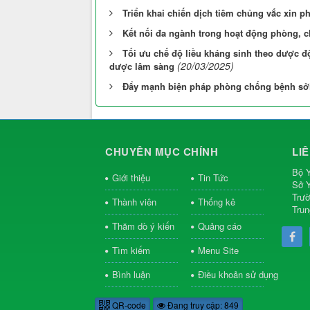
Triển khai chiến dịch tiêm chủng vắc xin 
Kết nối đa ngành trong hoạt động phòng, 
Tối ưu chế độ liều kháng sinh theo dược đ
(20/03/2025)
dược lâm sàng
Đẩy mạnh biện pháp phòng chống bệnh sở
CHUYÊN MỤC CHÍNH
LI
Bộ Y
Giới thiệu
Tin Tức
Sở Y
Trườ
Thành viên
Thống kê
Trun
Thăm dò ý kiến
Quảng cáo
Tìm kiếm
Menu Site
Bình luận
Điều khoản sử dụng
QR-code
Đang truy cập: 849