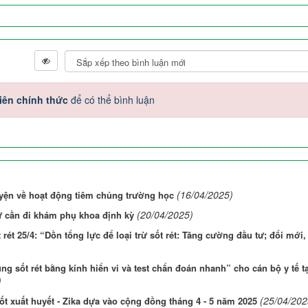
iên chính thức
để có thể bình luận
(16/04/2025)
uyện về hoạt động tiêm chủng trường học
(20/04/2025)
 cần đi khám phụ khoa định kỳ
t 25/4: “Dồn tổng lực để loại trừ sốt rét: Tăng cường đầu tư; đổi mới,
ng sốt rét bằng kính hiển vi và test chẩn đoán nhanh” cho cán bộ y tế tạ
)
(25/04/202
t xuất huyết - Zika dựa vào cộng đồng tháng 4 - 5 năm 2025