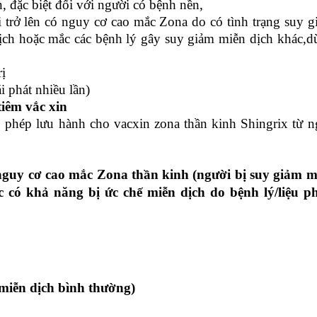
đặc biệt đối với người có bệnh nền,
 lên có nguy cơ cao mắc Zona do có tình trạng suy g
ịch hoặc mắc các bệnh lý gây suy giảm miễn dịch khác,d
rị
i phát nhiều lần)
iêm vắc xin
 phép lưu hành cho vacxin zona thần kinh Shingrix từ n
ó nguy cơ cao mắc Zona thần kinh (người bị suy giảm m
c có khả năng bị ức chế miễn dịch do bệnh lý/liệu p
ệ miễn dịch bình thường)