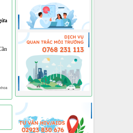
gừa
Cần
khoa