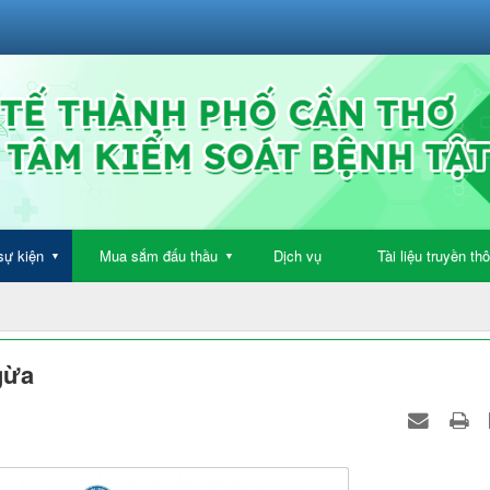
sự kiện
Mua sắm đấu thầu
Dịch vụ
Tài liệu truyền th
▼
▼
gừa