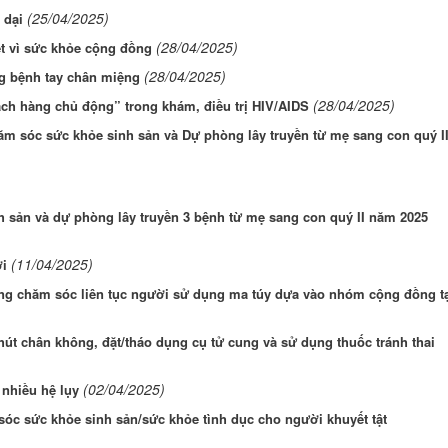
(25/04/2025)
 dại
(28/04/2025)
t vì sức khỏe cộng đồng
(28/04/2025)
g bệnh tay chân miệng
(28/04/2025)
ách hàng chủ động” trong khám, điều trị HIV/AIDS
m sóc sức khỏe sinh sản và Dự phòng lây truyền từ mẹ sang con quý I
 sản và dự phòng lây truyền 3 bệnh từ mẹ sang con quý II năm 2025
(11/04/2025)
ởi
ng chăm sóc liên tục người sử dụng ma túy dựa vào nhóm cộng đồng t
út chân không, đặt/tháo dụng cụ tử cung và sử dụng thuốc tránh thai
(02/04/2025)
 nhiều hệ lụy
óc sức khỏe sinh sản/sức khỏe tình dục cho người khuyết tật