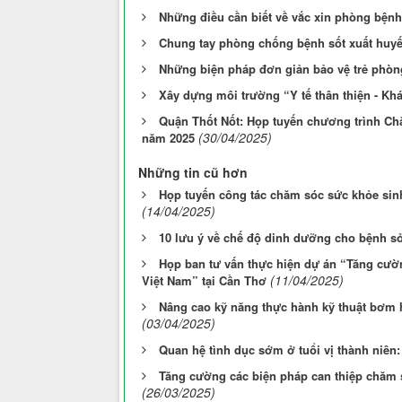
Những điều cần biết về vắc xin phòng bệnh
Chung tay phòng chống bệnh sốt xuất huyế
Những biện pháp đơn giản bảo vệ trẻ phòn
Xây dựng môi trường “Y tế thân thiện - Kh
Quận Thốt Nốt: Họp tuyến chương trình Chă
(30/04/2025)
năm 2025
Những tin cũ hơn
Họp tuyến công tác chăm sóc sức khỏe sinh
(14/04/2025)
10 lưu ý về chế độ dinh dưỡng cho bệnh s
Họp ban tư vấn thực hiện dự án “Tăng cườ
(11/04/2025)
Việt Nam” tại Cần Thơ
Nâng cao kỹ năng thực hành kỹ thuật bơm h
(03/04/2025)
Quan hệ tình dục sớm ở tuổi vị thành niên:
Tăng cường các biện pháp can thiệp chăm s
(26/03/2025)