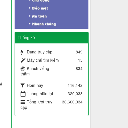
Thống kê
I
Đang truy cập
849
Máy chủ tìm kiếm
15
Khách viếng
834
thăm
ại
Hôm nay
116,142
Tháng hiện tại
320,038
Tổng lượt truy
36,660,934
cập