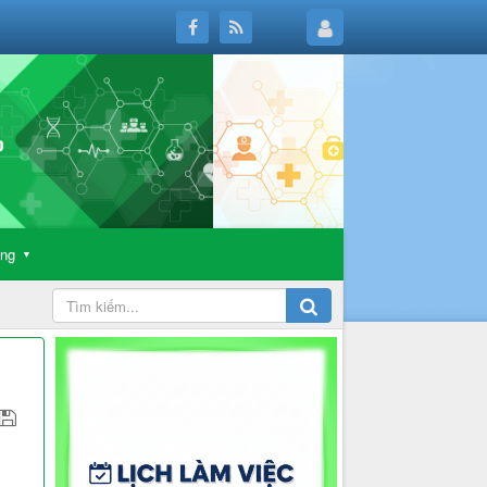
ông
▼