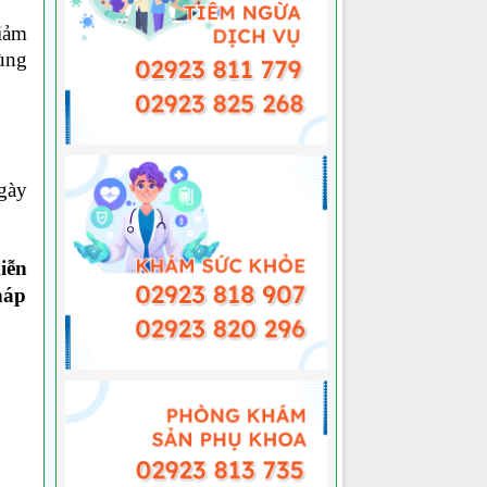
iảm
ùng
gày
iễn
háp