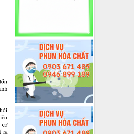
 tổn
inh
hỏi
hiều
c cơ
ể ra