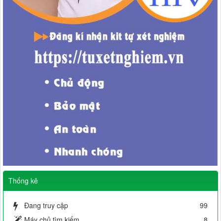
Thống kê
Đang truy cập
99
Máy chủ tìm kiếm
8