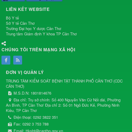
LIÊN KẾT WEBSITE
Bộ Y tế
Sở Y tế Cần Thơ
Trường Đại học Y dược Cần Thơ
Trung tâm Giám định Y khoa TP Cần Thơ
CHÚNG TÔI TRÊN MẠNG XÃ HỘI
ĐƠN VỊ QUẢN LÝ
TRUNG TÂM KIỂM SOÁT BỆNH TẬT THÀNH PHỐ CẦN THƠ
(
CDC
CẦN THƠ
)
M.S.D.N: 1801814676
Địa chỉ:
Trụ sở chính: Số 400 Nguyễn Văn Cừ Nối dài, Phường
An Bình, TP Cần Thơ/ Địa chỉ 2: Số 01 Ngô Đức Kế, Phường Ninh
Kiều, TP Cần Thơ
Điện thoại:
0292 3822 351
Fax:
0292 3 753 788
Email:
ttksbt@cantho.gov.vn