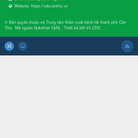
Website:
https://cdccantho.vn
© Bản quyền thuộc về
Trung tâm Kiểm soát bệnh tật thành phố Cần
Thơ
.
Mã nguồn
NukeViet CMS
.
Thiết kế bởi
Vũ CDC
.