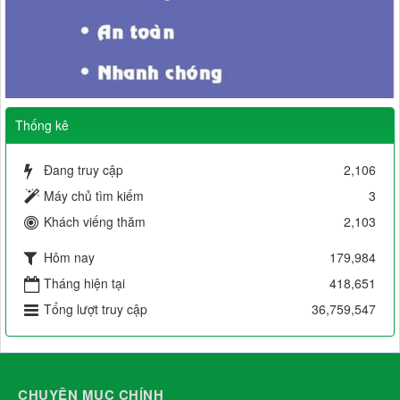
Thống kê
Đang truy cập
2,106
Máy chủ tìm kiếm
3
Khách viếng thăm
2,103
Hôm nay
179,984
Tháng hiện tại
418,651
Tổng lượt truy cập
36,759,547
CHUYÊN MỤC CHÍNH