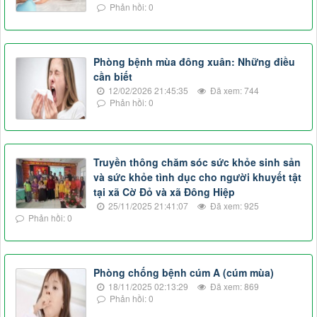
Phản hồi: 0
Phòng bệnh mùa đông xuân: Những điều
cần biết
12/02/2026 21:45:35
Đã xem: 744
Phản hồi: 0
Truyền thông chăm sóc sức khỏe sinh sản
và sức khỏe tình dục cho người khuyết tật
tại xã Cờ Đỏ và xã Đông Hiệp
25/11/2025 21:41:07
Đã xem: 925
Phản hồi: 0
Phòng chống bệnh cúm A (cúm mùa)
18/11/2025 02:13:29
Đã xem: 869
Phản hồi: 0