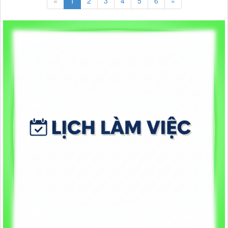
«
1
2
3
4
5
6
»