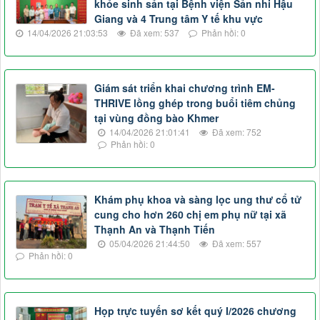
khỏe sinh sản tại Bệnh viện Sản nhi Hậu
Giang và 4 Trung tâm Y tế khu vực
14/04/2026 21:03:53
Đã xem: 537
Phản hồi: 0
Giám sát triển khai chương trình EM-
THRIVE lồng ghép trong buổi tiêm chủng
tại vùng đồng bào Khmer
14/04/2026 21:01:41
Đã xem: 752
Phản hồi: 0
Khám phụ khoa và sàng lọc ung thư cổ tử
cung cho hơn 260 chị em phụ nữ tại xã
Thạnh An và Thạnh Tiến
05/04/2026 21:44:50
Đã xem: 557
Phản hồi: 0
Họp trực tuyến sơ kết quý I/2026 chương