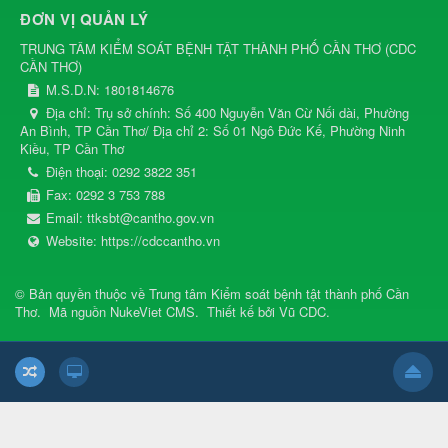
ĐƠN VỊ QUẢN LÝ
TRUNG TÂM KIỂM SOÁT BỆNH TẬT THÀNH PHỐ CẦN THƠ
(
CDC
CẦN THƠ
)
M.S.D.N: 1801814676
Địa chỉ:
Trụ sở chính: Số 400 Nguyễn Văn Cừ Nối dài, Phường
An Bình, TP Cần Thơ/ Địa chỉ 2: Số 01 Ngô Đức Kế, Phường Ninh
Kiều, TP Cần Thơ
Điện thoại:
0292 3822 351
Fax:
0292 3 753 788
Email:
ttksbt@cantho.gov.vn
Website:
https://cdccantho.vn
© Bản quyền thuộc về
Trung tâm Kiểm soát bệnh tật thành phố Cần
Thơ
.
Mã nguồn
NukeViet CMS
.
Thiết kế bởi
Vũ CDC
.