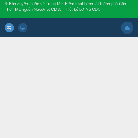
© Bản quyền thuộc về
Trung tâm Kiểm soát bệnh tật thành phố Cần
Thơ
.
Mã nguồn
NukeViet CMS
.
Thiết kế bởi
Vũ CDC
.