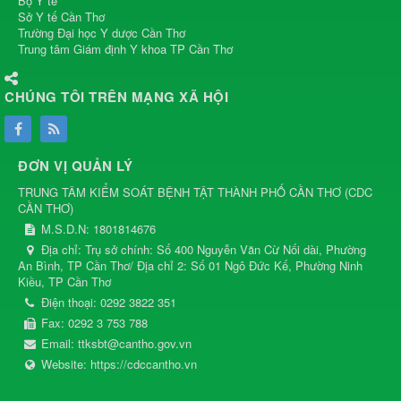
Bộ Y tế
Sở Y tế Cần Thơ
Trường Đại học Y dược Cần Thơ
Trung tâm Giám định Y khoa TP Cần Thơ
CHÚNG TÔI TRÊN MẠNG XÃ HỘI
ĐƠN VỊ QUẢN LÝ
TRUNG TÂM KIỂM SOÁT BỆNH TẬT THÀNH PHỐ CẦN THƠ
(
CDC
CẦN THƠ
)
M.S.D.N: 1801814676
Địa chỉ:
Trụ sở chính: Số 400 Nguyễn Văn Cừ Nối dài, Phường
An Bình, TP Cần Thơ/ Địa chỉ 2: Số 01 Ngô Đức Kế, Phường Ninh
Kiều, TP Cần Thơ
Điện thoại:
0292 3822 351
Fax:
0292 3 753 788
Email:
ttksbt@cantho.gov.vn
Website:
https://cdccantho.vn