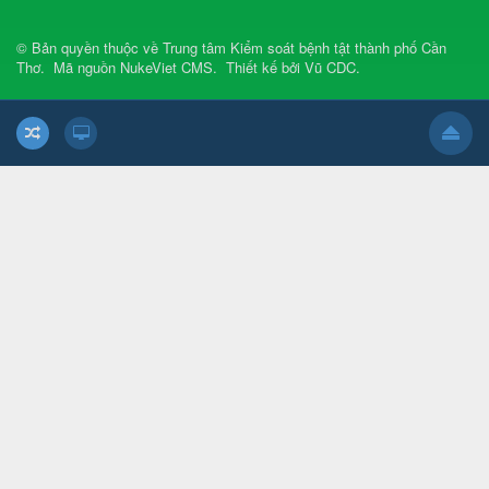
© Bản quyền thuộc về
Trung tâm Kiểm soát bệnh tật thành phố Cần
Thơ
.
Mã nguồn
NukeViet CMS
.
Thiết kế bởi
Vũ CDC
.