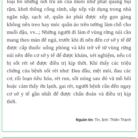
loại bỏ những nơi trú ẩn của muỗi như phát quang bụi
rậm, khơi thông cống rãnh, sắp xếp vật dụng trong nhà
ngăn nắp, sạch sẽ, quần áo phải được xếp gọn gàng
không nên treo hay móc quần áo trên tường làm chỗ cho
muỗi đậu, vv...; Những người đi làm ở vùng rừng núi cần
mang theo màn để ngủ, trước khi đi nên đến cơ sở y tế để
được cấp thuốc uống phòng và khi trở về từ vùng rừng
núi nên đến cơ sở y tế để được khám, xét nghiệm, nếu có
bị sốt rét sẽ được điều trị kịp thời. Khi thấy các triệu
chứng của bệnh sốt rét như: Đau đầu, mệt mỏi, đau các
cơ, rối loạn tiêu hóa, rét run, sốt nóng sau đó vã mồ hôi
hoặc cảm thấy ớn lạnh, gai rét, người bệnh cần đến ngay
cơ sở y tế gần nhất để được chẩn đoán và điều trị kịp
thời.
Nguồn tin:
Tin, ảnh: Thiên Thanh