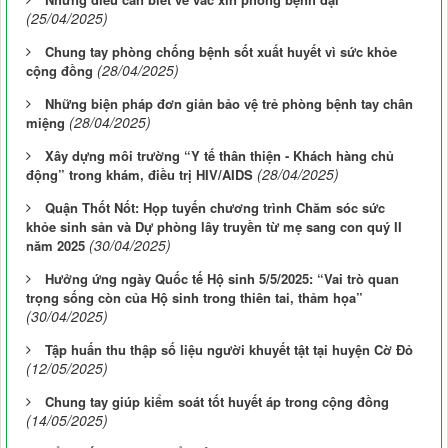
(25/04/2025)
Chung tay phòng chống bệnh sốt xuất huyết vì sức khỏe
(28/04/2025)
cộng đồng
Những biện pháp đơn giản bảo vệ trẻ phòng bệnh tay chân
(28/04/2025)
miệng
Xây dựng môi trường “Y tế thân thiện - Khách hàng chủ
(28/04/2025)
động” trong khám, điều trị HIV/AIDS
Quận Thốt Nốt: Họp tuyến chương trình Chăm sóc sức
khỏe sinh sản và Dự phòng lây truyền từ mẹ sang con quý II
(30/04/2025)
năm 2025
Hưởng ứng ngày Quốc tế Hộ sinh 5/5/2025: “Vai trò quan
trọng sống còn của Hộ sinh trong thiên tai, thảm họa”
(30/04/2025)
Tập huấn thu thập số liệu người khuyết tật tại huyện Cờ Đỏ
(12/05/2025)
Chung tay giúp kiểm soát tốt huyết áp trong cộng đồng
(14/05/2025)