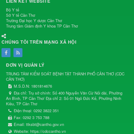
LIÊN KẾT WEBSITE
Bộ Y tế
Sở Y tế Cần Thơ
Trường Đại học Y dược Cần Thơ
Trung tâm Giám định Y khoa TP Cần Thơ
CHÚNG TÔI TRÊN MẠNG XÃ HỘI
ĐƠN VỊ QUẢN LÝ
TRUNG TÂM KIỂM SOÁT BỆNH TẬT THÀNH PHỐ CẦN THƠ
(
CDC
CẦN THƠ
)
M.S.D.N: 1801814676
Địa chỉ:
Trụ sở chính: Số 400 Nguyễn Văn Cừ Nối dài, Phường
An Bình, TP Cần Thơ/ Địa chỉ 2: Số 01 Ngô Đức Kế, Phường Ninh
Kiều, TP Cần Thơ
Điện thoại:
0292 3822 351
Fax:
0292 3 753 788
Email:
ttksbt@cantho.gov.vn
Website:
https://cdccantho.vn