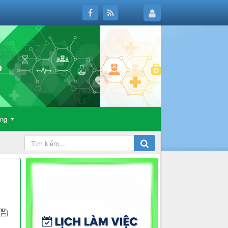
ông
▼