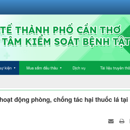
sự kiện
Mua sắm đấu thầu
Dịch vụ
Tài liệu truyền th
▼
▼
hoạt động phòng, chống tác hại thuốc lá tại