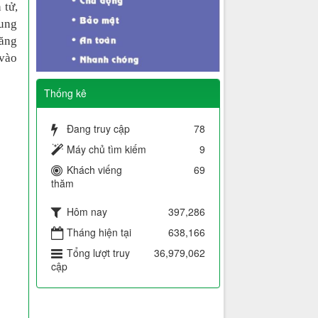
 tử,
rung
tăng
 vào
Thống kê
Đang truy cập
78
Máy chủ tìm kiếm
9
Khách viếng
69
thăm
Hôm nay
397,286
Tháng hiện tại
638,166
Tổng lượt truy
36,979,062
cập