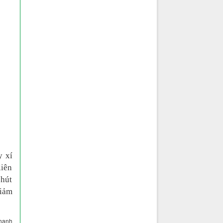
y xí
liên
 hút
giảm
hanh