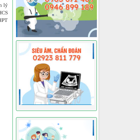
n lý
THCS
HPT