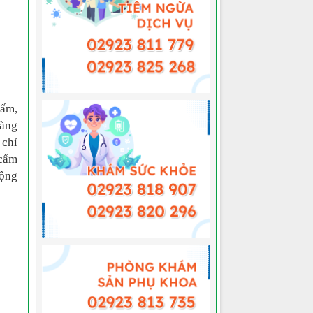
cấm,
hàng
 chỉ
 cấm
động