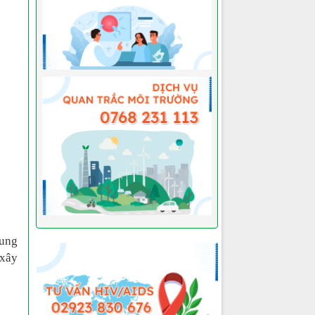
dung
 xây
…