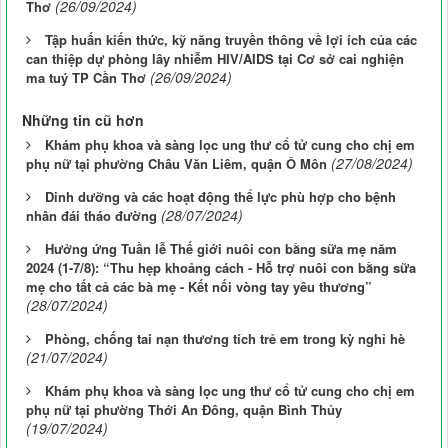
(26/09/2024)
Thơ
Tập huấn kiến thức, kỹ năng truyền thông về lợi ích của các
can thiệp dự phòng lây nhiễm HIV/AIDS tại Cơ sở cai nghiện
(26/09/2024)
ma tuý TP Cần Thơ
Những tin cũ hơn
Khám phụ khoa và sàng lọc ung thư cổ tử cung cho chị em
(27/08/2024)
phụ nữ tại phường Châu Văn Liêm, quận Ô Môn
Dinh dưỡng và các hoạt động thể lực phù hợp cho bệnh
(28/07/2024)
nhân đái tháo đường
Hưởng ứng Tuần lễ Thế giới nuôi con bằng sữa mẹ năm
2024 (1-7/8): “Thu hẹp khoảng cách - Hỗ trợ nuôi con bằng sữa
mẹ cho tất cả các bà mẹ - Kết nối vòng tay yêu thương”
(28/07/2024)
Phòng, chống tai nạn thương tích trẻ em trong kỳ nghỉ hè
(21/07/2024)
Khám phụ khoa và sàng lọc ung thư cổ tử cung cho chị em
phụ nữ tại phường Thới An Đông, quận Bình Thủy
(19/07/2024)