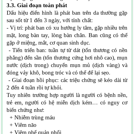
3.3. Giai đoạn toàn phát
Dấu hiệu điển hình là phát ban trên da thường gặp
sau sốt từ 1 đến 3 ngày, với tính chất:
- Vị trí: phát ban có xu hướng ly tâm, gặp nhiều trên
mặt, long bàn tay, lòng bàn chân. Ban cũng có thể
gặp ở miệng, mắt, cơ quan sinh dục.
- Tiến triển ban: tuần tự từ dát (tổn thương có nền
phẳng) đến sần (tổn thương cứng hơi nhô cao), mụn
nước (dịch trong) chuyển mụn mủ (dịch vàng) và
đóng vảy khô, bong tróc và có thể để lại sẹo.
- Giai đoạn hồi phục: các triệu chứng sẽ kéo dài từ
2 đến 4 tuần rồi tự khỏi.
Tuy nhiên trường hợp người là người có bệnh nền,
trẻ em, người có hệ miễn dịch kém… có nguy cơ
biến chứng như:
+ Nhiễm trùng máu
+ Viêm não
+ Viêm phế quản phổi