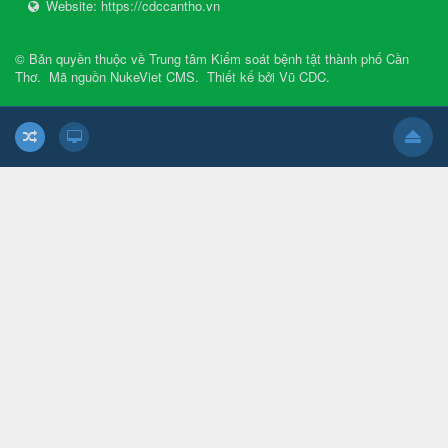
Website:
https://cdccantho.vn
© Bản quyền thuộc về
Trung tâm Kiểm soát bệnh tật thành phố Cần
Thơ
.
Mã nguồn
NukeViet CMS
.
Thiết kế bởi
Vũ CDC
.