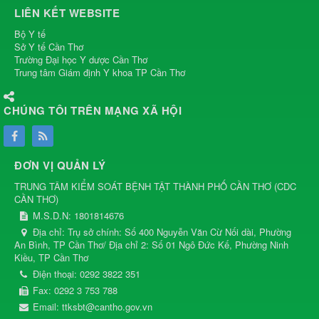
LIÊN KẾT WEBSITE
Bộ Y tế
Sở Y tế Cần Thơ
Trường Đại học Y dược Cần Thơ
Trung tâm Giám định Y khoa TP Cần Thơ
CHÚNG TÔI TRÊN MẠNG XÃ HỘI
ĐƠN VỊ QUẢN LÝ
TRUNG TÂM KIỂM SOÁT BỆNH TẬT THÀNH PHỐ CẦN THƠ
(
CDC
CẦN THƠ
)
M.S.D.N: 1801814676
Địa chỉ:
Trụ sở chính: Số 400 Nguyễn Văn Cừ Nối dài, Phường
An Bình, TP Cần Thơ/ Địa chỉ 2: Số 01 Ngô Đức Kế, Phường Ninh
Kiều, TP Cần Thơ
Điện thoại:
0292 3822 351
Fax:
0292 3 753 788
Email:
ttksbt@cantho.gov.vn