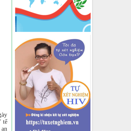
gày
 tế
 an