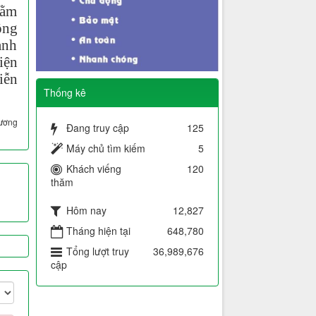
hằm
ồng
ạnh
iện
iễn
Thống kê
ương
Đang truy cập
125
Máy chủ tìm kiếm
5
Khách viếng
120
thăm
Hôm nay
12,827
Tháng hiện tại
648,780
Tổng lượt truy
36,989,676
cập