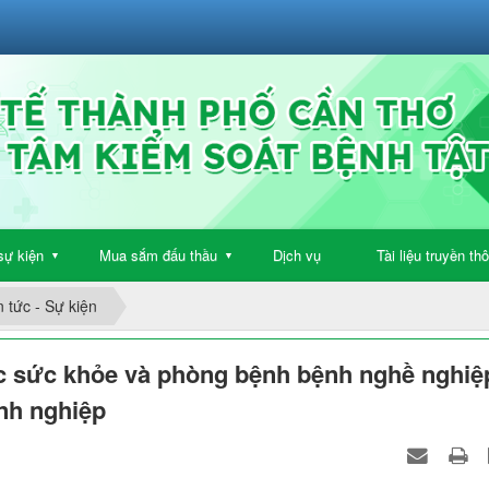
sự kiện
Mua sắm đấu thầu
Dịch vụ
Tài liệu truyền th
▼
▼
n tức - Sự kiện
óc sức khỏe và phòng bệnh bệnh nghề nghiệ
nh nghiệp