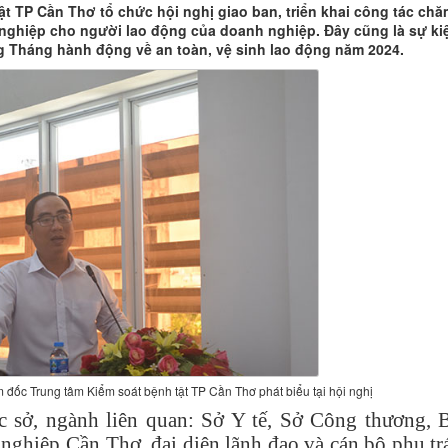
ật TP Cần Thơ tổ chức hội nghị giao ban, triển khai công tác chă
ghiệp cho người lao động của doanh nghiệp. Đây cũng là sự ki
 Tháng hành động về an toàn, vệ sinh lao động năm 2024.
đốc Trung tâm Kiểm soát bệnh tật TP Cần Thơ phát biểu tại hội nghị
c sở, ngành liên quan: Sở Y tế, Sở Công thương, 
 nghiệp Cần Thơ, đại diện lãnh đạo và cán bộ phụ tr