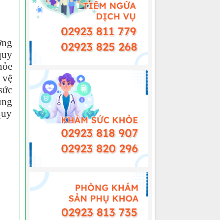
ởng
quy
hỏe
 vệ
sức
ung
quy