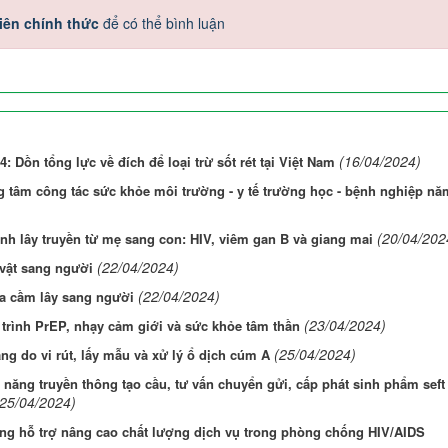
iên chính thức
để có thể bình luận
(16/04/2024)
: Dồn tổng lực về đích để loại trừ sốt rét tại Việt Nam
ng tâm công tác sức khỏe môi trường - y tế trường học - bệnh nghiệp nă
(20/04/202
nh lây truyền từ mẹ sang con: HIV, viêm gan B và giang mai
(22/04/2024)
vật sang người
(22/04/2024)
a cầm lây sang người
(23/04/2024)
 trình PrEP, nhạy cảm giới và sức khỏe tâm thần
(25/04/2024)
g do vi rút, lấy mẫu và xử lý ổ dịch cúm A
ăng truyền thông tạo cầu, tư vấn chuyển gửi, cấp phát sinh phẩm seft
(25/04/2024)
ng hỗ trợ nâng cao chất lượng dịch vụ trong phòng chống HIV/AIDS