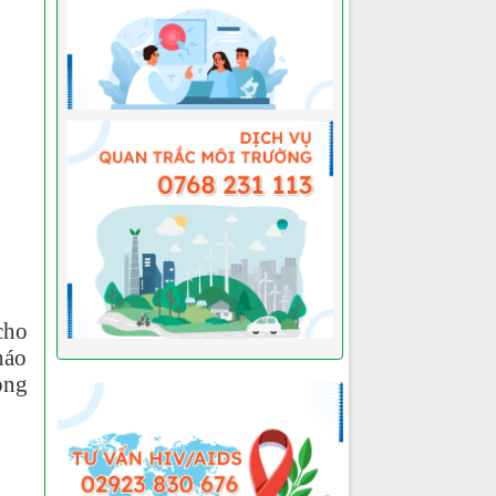
cho
háo
òng