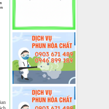
m
ện
Ban
ách