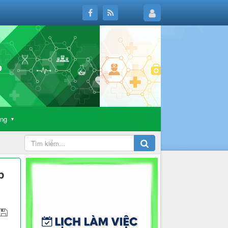
ông
▼
p