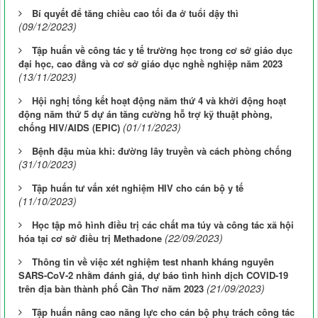
Bí quyết để tăng chiều cao tối đa ở tuổi dậy thì
(09/12/2023)
Tập huấn về công tác y tế trường học trong cơ sở giáo dục
đại học, cao đẳng và cơ sở giáo dục nghề nghiệp năm 2023
(13/11/2023)
Hội nghị tổng kết hoạt động năm thứ 4 và khởi động hoạt
động năm thứ 5 dự án tăng cường hỗ trợ kỹ thuật phòng,
(01/11/2023)
chống HIV/AIDS (EPIC)
Bệnh đậu mùa khỉ: đường lây truyền và cách phòng chống
(31/10/2023)
Tập huấn tư vấn xét nghiệm HIV cho cán bộ y tế
(11/10/2023)
Học tập mô hình điều trị các chất ma túy và công tác xã hội
(22/09/2023)
hóa tại cơ sở điều trị Methadone
Thông tin về việc xét nghiệm test nhanh kháng nguyên
SARS-CoV-2 nhằm đánh giá, dự báo tình hình dịch COVID-19
(21/09/2023)
trên địa bàn thành phố Cần Thơ năm 2023
Tập huấn nâng cao năng lực cho cán bộ phụ trách công tác