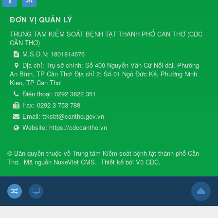
ĐƠN VỊ QUẢN LÝ
TRUNG TÂM KIỂM SOÁT BỆNH TẬT THÀNH PHỐ CẦN THƠ
(
CDC
CẦN THƠ
)
M.S.D.N: 1801814676
Địa chỉ:
Trụ sở chính: Số 400 Nguyễn Văn Cừ Nối dài, Phường
An Bình, TP Cần Thơ/ Địa chỉ 2: Số 01 Ngô Đức Kế, Phường Ninh
Kiều, TP Cần Thơ
Điện thoại:
0292 3822 351
Fax:
0292 3 753 788
Email:
ttksbt@cantho.gov.vn
Website:
https://cdccantho.vn
© Bản quyền thuộc về
Trung tâm Kiểm soát bệnh tật thành phố Cần
Thơ
.
Mã nguồn
NukeViet CMS
.
Thiết kế bởi
Vũ CDC
.