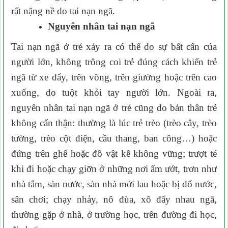
rất nặng nề do tai nạn ngã.
Nguyên nhân tai nạn ngã
Tai nạn ngã ở trẻ xảy ra có thể
do sự bất cẩn của
người lớn, không trông coi trẻ đúng cách khiến trẻ
ngã từ xe đẩy, trên võng, trên giường hoặc trên cao
xuống, do tuột khỏi tay người lớn.
Ngoài ra,
nguyên nhân tai nạn ngã ở trẻ cũng do bản thân
trẻ
không cẩn thận:
thường là lúc trẻ t
rèo
(t
rèo cây, trèo
tường, trèo cột điện, cầu thang, ban công
…)
hoặc
đứng trên ghế hoặc đồ vật kê không vững;
t
rượt té
khi đi hoặc chạy giỡn ở những nơi ẩm ướt, trơn như
nhà tắm, sàn nước, sàn nhà mới lau hoặc bị đổ nước,
sân chơi; chạy nhảy, nô đùa, xô đẩy nhau ngã,
thường gặp ở nhà, ở trường học, trên đường đi học,