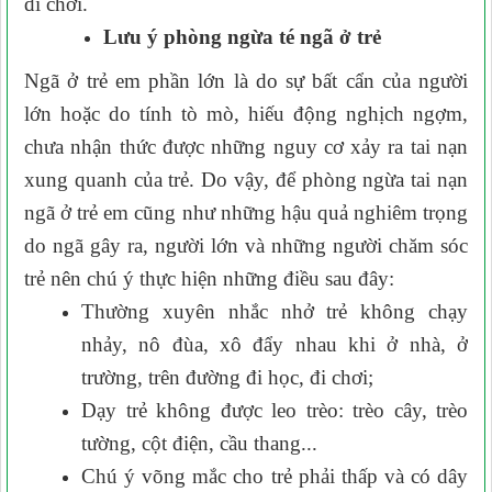
đi chơi.
Lưu ý phòng ngừa té ngã ở trẻ
Ngã ở trẻ em phần lớn là do sự bất cẩn của người
lớn hoặc do tính tò mò, hiếu động nghịch ngợm,
chưa nhận thức được những nguy cơ xảy ra tai nạn
xung quanh của trẻ. Do vậy, để phòng ngừa tai nạn
ngã ở trẻ em cũng như những hậu quả nghiêm trọng
do ngã gây ra, người lớn và những người chăm sóc
trẻ nên
chú ý
thực hiện những điều sau đây:
T
hường xuyên nhắc nhở trẻ không chạy
nhảy, nô đùa, xô đẩy nhau khi ở nhà, ở
trường, trên đường đi học, đi chơi;
D
ạy trẻ không được leo trèo: trèo cây, trèo
tường, cột điện, cầu thang...
Chú ý v
õng mắc cho trẻ phải thấp và có dây