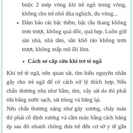
buộc 2 mép võng khi trẻ ngủ trong võng,
không cho trẻ nhỏ đùa nghịch, đu võng...
Đ
ảm bảo các bậc thềm, bậc cầu thang không
trơn trượt, không quá dốc, quá hẹp.
Luôn giữ
sàn nhà, nhà tắm, sân khô ráo không trơn
trượt, không mấp mô lồi lõm.
Cách sơ cấp cứu khi trẻ té ngã
Khi trẻ té ngã, nên q
uan sát, tìm hiểu nguyên nhân
gây cho trẻ ngã để có cách xử lý thích hợp.
Nếu
chấn thương nhẹ như bầm, tím, xây sát da thì phải
rửa bằng nước sạch, sát trùng và băng lại.
Nếu chấn thương nặng như gãy xương, chảy máu
thì phải cố định xương và cầm máu bằng cách băng
ép sau đó nhanh chóng đưa trẻ đến cơ sở y tế gần