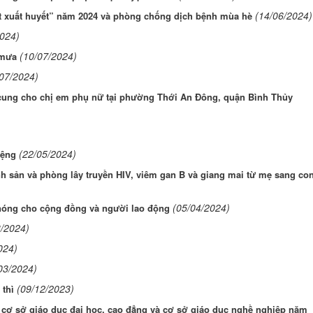
(14/06/2024)
xuất huyết” năm 2024 và phòng chống dịch bệnh mùa hè
2024)
(10/07/2024)
 mưa
/07/2024)
cung cho chị em phụ nữ tại phường Thới An Đông, quận Bình Thủy
(22/05/2024)
iệng
h sản và phòng lây truyền HIV, viêm gan B và giang mai từ mẹ sang co
(05/04/2024)
óng cho cộng đồng và người lao động
3/2024)
024)
03/2024)
(09/12/2023)
 thì
g cơ sở giáo dục đại học, cao đẳng và cơ sở giáo dục nghề nghiệp năm