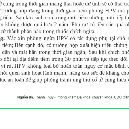
 cung trong thời gian mang thai hoặc dự tính sẽ có thai t
. Trường hợp đang trong thời gian tiêm phòng HPV mà p
ng tiêm. Sau khi sinh con xong mới tiêm những mũi tiếp t
iêm không được quá hơn 2 năm; Phụ nữ có tiền căn quá n
cứ thành phần nào trong thuốc chích ngừa.
ng:
Vắc xin phòng ngừa HPV có tác dụng phụ tại chỗ 
 tiêm; Bên cạnh đó, có trường hợp xuất hiện triệu chứng
dần và mất hẳn trong thời gian ngắn; Sau khi chích ph
o dõi tại địa điểm tiêm trong 30 phút và tiếp tục theo dõi
g vi rút HPV không loại bỏ hoàn toàn nguy cơ mắc bệnh 
 thói quen sinh hoạt lành mạnh, nâng cao sức đề kháng ch
 dục an toàn để giúp phòng tránh ung thư cổ tử cung hiệu
Nguồn tin:
Thanh Thúy - Phòng khám Đa khoa, chuyên khoa, CDC Cần