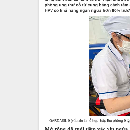
phòng ung thư cổ tử cung bằng cách tầm 
HPV có khả năng ngăn ngừa hơn 90% trườ
GARDASIL 9 (vắc xin tái tổ hợp, hấp thụ phòng 9 týp
Mở rộng độ tuổi tiêm vắc xin ngừa