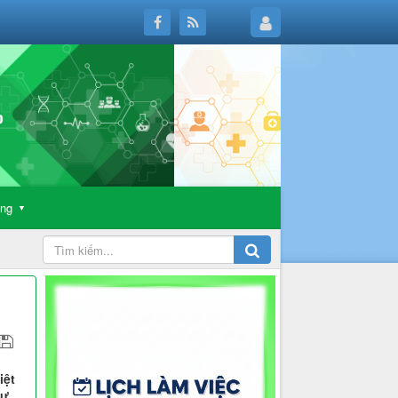
ông
▼
iệt
dự