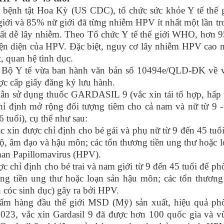
 bệnh tật Hoa Kỳ (US CDC), tổ chức sức khỏe Y tế thế g
iới và 85% nữ giới đã từng nhiễm HPV ít nhất một lần tr
rất dễ lây nhiễm. Theo Tổ chức Y tế thế giới WHO, hơn 
iện diện của HPV. Đặc biệt, nguy cơ lây nhiễm HPV cao 
, quan hệ tình dục.
 Bộ Y tế vừa ban hành văn bản số 10494e/QLD-ĐK về v
ợc cấp giấy đăng ký lưu hành.
n sử dụng thuốc GARDASIL 9 (vắc xin tái tổ hợp, hấp 
hỉ định mở rộng đối tượng tiêm cho cả nam và nữ từ 9 -
6 tuổi), cụ thể như sau:
 xin được chỉ định cho bé gái và phụ nữ từ 9 đến 45 tuổ
, âm đạo và hậu môn; các tổn thương tiền ung thư hoặc 
man Papillomavirus (HPV).
chỉ định cho bé trai và nam giới từ 9 đến 45 tuổi để p
ng tiền ung thư hoặc loạn sản hậu môn; các tổn thương
 cóc sinh dục) gây ra bởi HPV.
ẩm hàng đầu thế giới MSD (Mỹ) sản xuất, hiệu quả ph
23, vắc xin Gardasil 9 đã được hơn 100 quốc gia và v