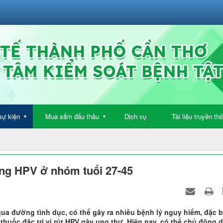
sự kiện
Mua sắm đấu thầu
Dịch vụ
Tài liệu truyền th
▼
▼
ng HPV ở nhóm tuổi 27-45
n qua đường tình dục, có thể gây ra nhiều bệnh lý nguy hiểm, đặc b
thuốc đặc trị vi rút HPV gây ung thư. Hiện nay, có thể chủ động 