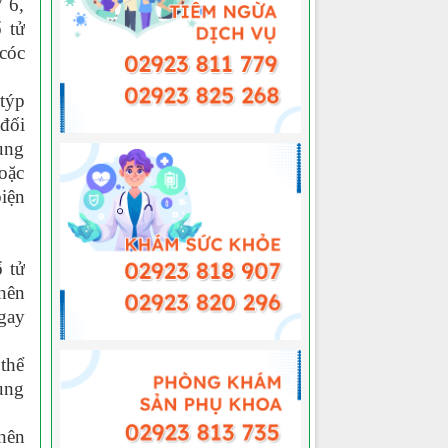
 6,
 tử
cóc
 týp
đối
 ung
oặc
iện
 tử
nên
ngay
thể
ụng
nên