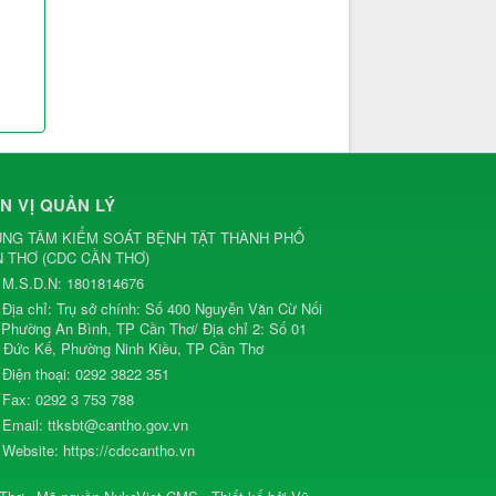
,
N VỊ QUẢN LÝ
NG TÂM KIỂM SOÁT BỆNH TẬT THÀNH PHỐ
N THƠ
(
CDC CẦN THƠ
)
M.S.D.N: 1801814676
Địa chỉ:
Trụ sở chính: Số 400 Nguyễn Văn Cừ Nối
, Phường An Bình, TP Cần Thơ/ Địa chỉ 2: Số 01
 Đức Kế, Phường Ninh Kiều, TP Cần Thơ
Điện thoại:
0292 3822 351
Fax:
0292 3 753 788
Email:
ttksbt@cantho.gov.vn
Website:
https://cdccantho.vn