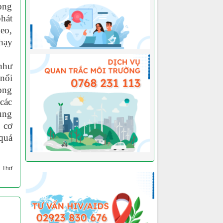
rong
hát
heo,
hạy
như
 nổi
òng
 các
ung
o cơ
 quả
 Thơ