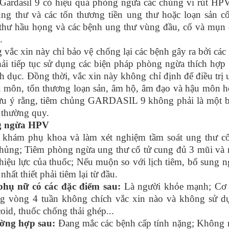
 Gardasil 9 có hiệu quả phòng ngừa các chủng vi rút HPV
ung thư và các tổn thương tiền ung thư hoặc loạn sản cổ
thư hầu họng và các bệnh ung thư vùng đầu, cổ và mụn 
.
vắc xin này chỉ bảo vệ chống lại các bệnh gây ra bởi các
ải tiếp tục sử dụng các biện pháp phòng ngừa thích hợp 
h dục. Đồng thời, vắc xin này không chỉ định để điều trị
u môn, tổn thương loạn sản, âm hộ, âm đạo và hậu môn h
ưu ý rằng, tiêm chủng GARDASIL 9 không phải là một b
g thường quy.
ng ngừa HPV
 khám phụ khoa và làm xét nghiệm tầm soát ung thư cổ
chủng; Tiêm phòng ngừa ung thư cổ tử cung đủ 3 mũi và 
 hiệu lực của thuốc; Nếu muộn so với lịch tiêm, bổ sung 
hất thiết phải tiêm lại từ đầu.
 phụ nữ có các đặc điểm sau:
Là người khỏe mạnh; Cơ 
ng vòng 4 tuần không chích vắc xin nào và không sử d
oid, thuốc chống thải ghép...
rường hợp sau:
Đang mắc các bệnh cấp tính nặng; Không 