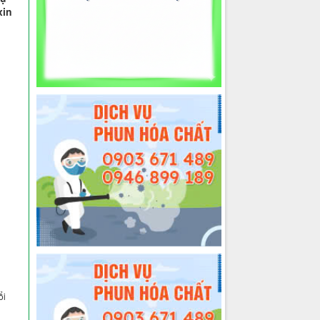
xin
ổi