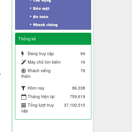
Thống kê
Đang truy cập
94
Máy chủ tìm kiếm
16
Khách viếng
78
n
thăm
Hôm nay
86,338
Tháng hiện tại
759,619
Tổng lượt truy
37,100,515
cập