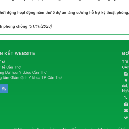
khởi động hoạt động năm thứ 5 dự án tăng cường hỗ trợ kỹ thuật phòng
(31/10/2023)
ách phòng chống
ÊN KẾT WEBSITE
ĐƠ
 tế
TRU
 tế Cần Thơ
CẦ
ng Đại học Y dược Cần Thơ
g tâm Giám định Y khoa TP Cần Thơ
dài
Ngô