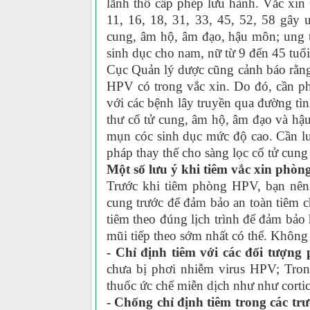
lãnh thổ cấp phép lưu hành. Vắc xin
11, 16, 18, 31, 33, 45, 52, 58 gây 
cung, âm hộ, âm đạo, hậu môn; ung 
sinh dục cho nam, nữ từ 9 đến 45 tuổi
Cục Quản lý dược cũng cảnh báo rằng 
HPV có trong vắc xin. Do đó, cần ph
với các bệnh lây truyền qua đường tìn
thư cổ tử cung, âm hộ, âm đạo và hậ
mụn cóc sinh dục mức độ cao. Cần l
pháp thay thế cho sàng lọc cổ tử cun
Một số lưu ý khi tiêm vắc xin phò
Trước khi tiêm phòng HPV, bạn nên
cung trước để đảm bảo an toàn tiêm 
tiêm theo đúng lịch trình để đảm bảo
mũi tiếp theo sớm nhất có thể. Không n
- Chỉ định tiêm với các đối tượng
chưa bị phơi nhiễm virus HPV; Tro
thuốc ức chế miễn dịch như như cortic
- Chống chỉ định tiêm trong các t