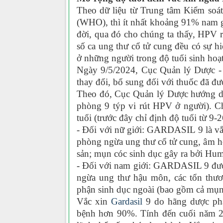
Theo dữ liệu từ Trung tâm Kiểm soát
(WHO), thì ít nhất khoảng 91% nam g
đời, qua đó cho chúng ta thấy, HPV 
số ca ung thư cổ tử cung đều có sự h
ở những người trong độ tuổi sinh hoạt
Ngày 9/5/2024, Cục Quản lý Dược -
thay đổi, bổ sung đối với thuốc đã đư
Theo đó, Cục Quản lý Dược hướng dẫ
phòng 9 týp vi rút HPV ở người). C
tuổi (trước đây chỉ định độ tuổi từ 9-2
- Đối với nữ giới: GARDASIL 9 là vắc
phòng ngừa ung thư cổ tử cung, âm hộ
sản; mụn cóc sinh dục gây ra bởi Hu
- Đối với nam giới: GARDASIL 9 được 
ngừa ung thư hậu môn, các tổn thươ
phận sinh dục ngoài (bao gồm cả mụn
Vắc xin
Gardasil
9 do hãng dược ph
bệnh hơn 90%. Tính đến cuối năm 20