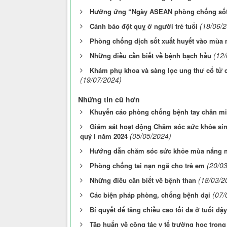
Hưởng ứng “Ngày ASEAN phòng chống sốt 
(18/06/
Cảnh báo đột quỵ ở người trẻ tuổi
Phòng chống dịch sốt xuất huyết vào mùa
(12
Những điều cần biết về bệnh bạch hầu
Khám phụ khoa và sàng lọc ung thư cổ tử 
(19/07/2024)
Những tin cũ hơn
Khuyến cáo phòng chống bệnh tay chân m
Giám sát hoạt động Chăm sóc sức khỏe sin
(05/05/2024)
quý I năm 2024
Hướng dẫn chăm sóc sức khỏe mùa nắng n
(20/0
Phòng chống tai nạn ngã cho trẻ em
(18/03/2
Những điều cần biết về bệnh than
(07/
Các biện pháp phòng, chống bệnh dại
Bí quyết để tăng chiều cao tối đa ở tuổi dậy
Tập huấn về công tác y tế trường học tron