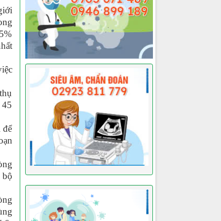
iới
ong
95%
nhất
iệc
thụ
 45
i để
loạn
hòng
 bộ
òng
ùng