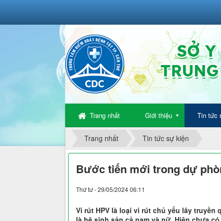
Trang nhất
Giới thiệu
Tin tức 
▼
Trang nhất
Tin tức sự kiện
Bước tiến mới trong dự phò
Thứ tư - 29/05/2024 06:11
Vi rút HPV là loại vi rút chủ yếu lây truyề
là hệ sinh sản cả nam và nữ. Hiện chưa có 