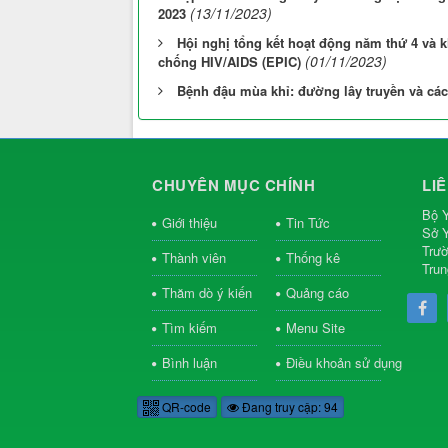
(13/11/2023)
2023
Hội nghị tổng kết hoạt động năm thứ 4 và 
(01/11/2023)
chống HIV/AIDS (EPIC)
Bệnh đậu mùa khỉ: đường lây truyền và c
CHUYÊN MỤC CHÍNH
LI
Bộ Y
Giới thiệu
Tin Tức
Sở Y
Trườ
Thành viên
Thống kê
Trun
Thăm dò ý kiến
Quảng cáo
Tìm kiếm
Menu Site
Bình luận
Điều khoản sử dụng
QR-code
Đang truy cập: 94