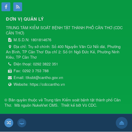
ĐƠN VỊ QUẢN LÝ
TRUNG TÂM KIỂM SOÁT BỆNH TẬT THÀNH PHỐ CẦN THƠ
(
CDC
CẦN THƠ
)
M.S.D.N: 1801814676
Địa chỉ:
Trụ sở chính: Số 400 Nguyễn Văn Cừ Nối dài, Phường
An Bình, TP Cần Thơ/ Địa chỉ 2: Số 01 Ngô Đức Kế, Phường Ninh
Kiều, TP Cần Thơ
Điện thoại:
0292 3822 351
Fax:
0292 3 753 788
Email:
ttksbt@cantho.gov.vn
Website:
https://cdccantho.vn
© Bản quyền thuộc về
Trung tâm Kiểm soát bệnh tật thành phố Cần
Thơ
.
Mã nguồn
NukeViet CMS
.
Thiết kế bởi
Vũ CDC
.