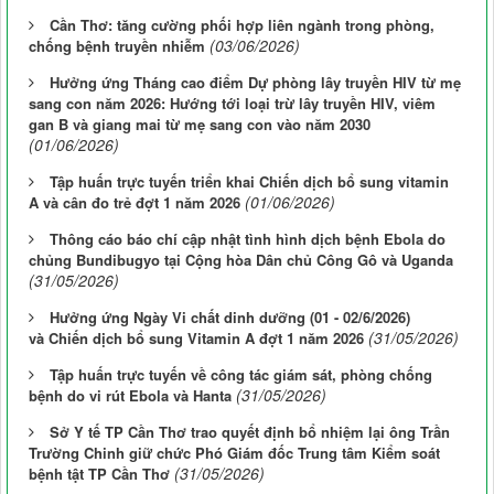
Cần Thơ: tăng cường phối hợp liên ngành trong phòng,
(03/06/2026)
chống bệnh truyền nhiễm
Hưởng ứng Tháng cao điểm Dự phòng lây truyền HIV từ mẹ
sang con năm 2026: Hướng tới loại trừ lây truyền HIV, viêm
gan B và giang mai từ mẹ sang con vào năm 2030
(01/06/2026)
Tập huấn trực tuyến triển khai Chiến dịch bổ sung vitamin
(01/06/2026)
A và cân đo trẻ đợt 1 năm 2026
Thông cáo báo chí cập nhật tình hình dịch bệnh Ebola do
chủng Bundibugyo tại Cộng hòa Dân chủ Công Gô và Uganda
(31/05/2026)
Hưởng ứng Ngày Vi chất dinh dưỡng (01 - 02/6/2026)
(31/05/2026)
và Chiến dịch bổ sung Vitamin A đợt 1 năm 2026
Tập huấn trực tuyến về công tác giám sát, phòng chống
(31/05/2026)
bệnh do vi rút Ebola và Hanta
Sở Y tế TP Cần Thơ trao quyết định bổ nhiệm lại ông Trần
Trường Chinh giữ chức Phó Giám đốc Trung tâm Kiểm soát
(31/05/2026)
bệnh tật TP Cần Thơ