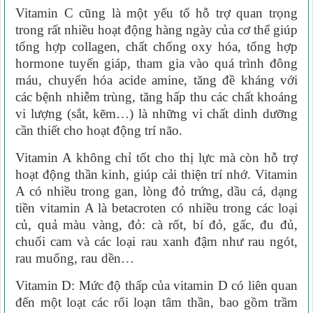
Vitamin C cũng là một yếu tố hỗ trợ quan trọng
trong rất nhiều hoạt động hàng ngày của cơ thể giúp
tổng hợp collagen, chất chống oxy hóa, tổng hợp
hormone tuyến giáp, tham gia vào quá trình đông
máu, chuyển hóa acide amine, tăng đề kháng với
các bệnh nhiễm trùng, tăng hấp thu các chất khoáng
vi lượng (sắt, kẽm…) là những vi chất dinh dưỡng
cần thiết cho hoạt động trí não.
Vitamin A không chỉ tốt cho thị lực mà còn hỗ trợ
hoạt động thần kinh, giúp cải thiện trí nhớ. Vitamin
A có nhiều trong gan, lòng đỏ trứng, dầu cá, dạng
tiền vitamin A là betacroten có nhiều trong các loại
củ, quả màu vàng, đỏ: cà rốt, bí đỏ, gấc, đu đủ,
chuối cam và các loại rau xanh đậm như rau ngót,
rau muống, rau dền…
Vitamin D: Mức độ thấp của vitamin D có liên quan
đến một loạt các rối loạn tâm thần, bao gồm trầm