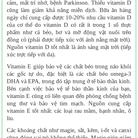
cảm, mất trí nhớ, bệnh Parkinson. Thiếu vitamin D
cũng làm giảm khả năng miễn dịch. Bữa ăn hàng
ngày chỉ cung cấp được 10-20% nhu cầu vitamin D
của cơ thể do vitamin D có rất ít trong 1 số thực
phẩm như cá béo, bơ và mỡ động vật nuôi trên
đồng cỏ (phải được tiếp xúc với ánh nắng mặt trời).
Nguồn vitamin D tốt nhất là ánh sáng mặt trời (tiếp
xúc trực tiếp với da).
Vitamin E giúp bảo vệ các chất béo trong não khỏi
các gốc tự do, đặc biệt là các chất béo omega-3
DHA và EPA, trong đó tập trung ở tế bào thần kinh.
Bên cạnh việc bảo vệ tế bào thần kinh của bạn,
vitamin E cũng có liên quan đến phòng chống bệnh
ung thư và bảo vệ tim mạch. Nguồn cung cấp
vitamin E tốt nhất: các loại rau mầm, hạnh nhân, ô
liu.
Các khoáng chất như magie, sắt, kẽm, i-ốt và canxi
cũng đóng vai trò không thể thiếu. Magie giúp giảm