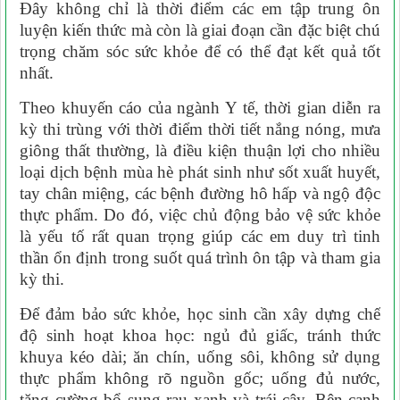
Đây không chỉ là thời điểm các em tập trung ôn
luyện kiến thức mà còn là giai đoạn cần đặc biệt chú
trọng chăm sóc sức khỏe để có thể đạt kết quả tốt
nhất.
Theo khuyến cáo của ngành Y tế, thời gian diễn ra
kỳ thi trùng với thời điểm thời tiết nắng nóng, mưa
giông thất thường, là điều kiện thuận lợi cho nhiều
loại dịch bệnh mùa hè phát sinh như sốt xuất huyết,
tay chân miệng, các bệnh đường hô hấp và ngộ độc
thực phẩm. Do đó, việc chủ động bảo vệ sức khỏe
là yếu tố rất quan trọng giúp các em duy trì tinh
thần ổn định trong suốt quá trình ôn tập và tham gia
kỳ thi.
Để đảm bảo sức khỏe, học sinh cần xây dựng chế
độ sinh hoạt khoa học: ngủ đủ giấc, tránh thức
khuya kéo dài; ăn chín, uống sôi, không sử dụng
thực phẩm không rõ nguồn gốc; uống đủ nước,
tăng cường bổ sung rau xanh và trái cây. Bên cạnh