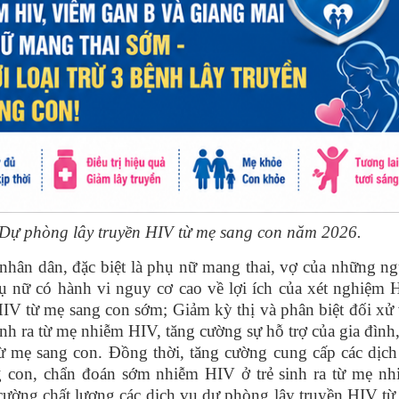
ự phòng lây truyền HIV từ mẹ sang con năm 2026.
nhân dân, đặc biệt là phụ nữ mang thai, vợ của những n
ụ nữ có hành vi nguy cơ cao về lợi ích của xét nghiệm 
HIV từ mẹ sang con sớm; Giảm kỳ thị và phân biệt đối xử
nh ra từ mẹ nhiễm HIV, tăng cường sự hỗ trợ của gia đình
ừ mẹ sang con. Đồng thời, tăng cường cung cấp các dịch
 con, chẩn đoán sớm nhiễm HIV ở trẻ sinh ra từ mẹ nh
cường chất lượng các dịch vụ dự phòng lây truyền HIV t