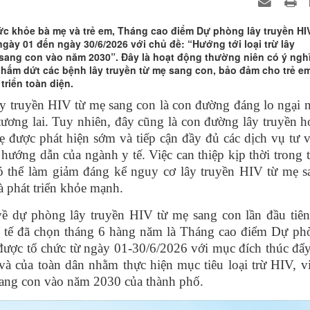
c khỏe bà mẹ và trẻ em, Tháng cao điểm Dự phòng lây truyền HI
gày 01 đến ngày 30/6/2026 với chủ đề: “Hướng tới loại trừ lây
 sang con vào năm 2030”. Đây là hoạt động thường niên có ý ngh
chấm dứt các bệnh lây truyền từ mẹ sang con, bảo đảm cho trẻ e
triển toàn diện.
ây truyền HIV từ mẹ sang con là con đường đáng lo ngại 
 tương lai. Tuy nhiên, đây cũng là con đường lây truyền 
 được phát hiện sớm và tiếp cận đầy đủ các dịch vụ tư v
 hướng dẫn của ngành y tế. Việc can thiệp kịp thời trong 
có thể làm giảm đáng kể nguy cơ lây truyền HIV từ mẹ s
và phát triển khỏe mạnh.
ề dự phòng lây truyền HIV từ mẹ sang con lần đầu tiên
Y tế đã chọn tháng 6 hàng năm là Tháng cao điểm Dự ph
được tổ chức từ ngày 01-30/6/2026
với mục đích thúc đẩy
 và của toàn dân nhằm thực hiện mục tiêu loại trừ HIV, 
 sang con vào năm 2030 của thành phố.