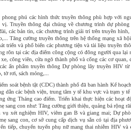
g phong phú các hình thức truyền thông phù hợp với ng
n vị. Truyền thông đại chúng về chương trình dự phòng 
, các bản tin, các chương trình giải trí trên truyền hình,
o,... Tăng cường truyền thông trên hệ thống mạng xã hội
hát triển và phổ biến các phương tiện và tài liệu truyền th
g rôn tại các địa điểm công cộng có đông người qua lại
 xe, công viên, cửa ngõ thành phố và cổng các cơ quan,
n các ấn phẩm truyền thông Dự phòng lây truyền HIV từ
 tờ rơi, sách mỏng,...
iểm soát bệnh tật (CDC) thành phố đã ban hành Kế hoạch
ẫn các bệnh viện, trung tâm y tế khu vực và trạm y tế 
ng ứng Tháng cao điểm. Triển khai thực hiện các hoạt đ
ẹ sang con như: Tăng cường giới thiệu, quảng bá rộng rã
ịch vụ xét nghiệm HIV, viêm gan B và giang mai; Dự phò
 mẹ sang con, cơ sở cung cấp dịch vụ sẵn có tại địa phư
yển tiếp, chuyển tuyến phụ nữ mang thai nhiễm HIV và 