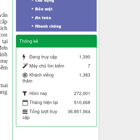
vấn
cấp
tích
con
Thống kê
 tại
đơn
tính
Đang truy cập
1,390
ừ mẹ
Máy chủ tìm kiếm
7
iễm
Khách viếng
1,383
thăm
mai
mang
Hôm nay
272,001
Tháng hiện tại
510,668
Tổng lượt truy
36,851,564
cập