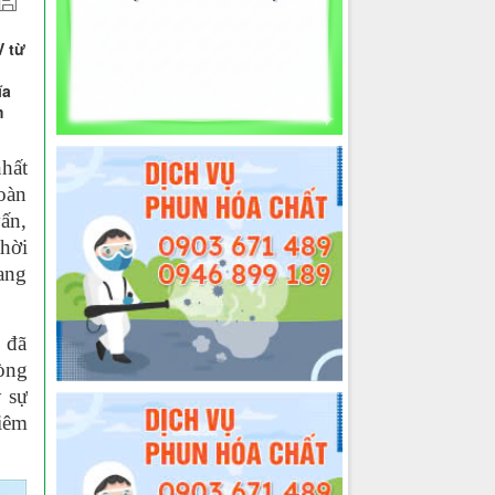
V từ
ĩa
m
nhất
hoàn
ấn,
thời
ang
 đã
òng
 sự
viêm