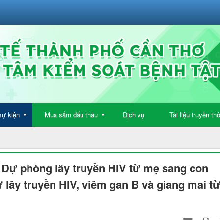
sự kiện
Mua sắm đấu thầu
Dịch vụ
Tài liệu truyền th
▼
▼
Dự phòng lây truyền HIV từ mẹ sang con
 lây truyền HIV, viêm gan B và giang mai t