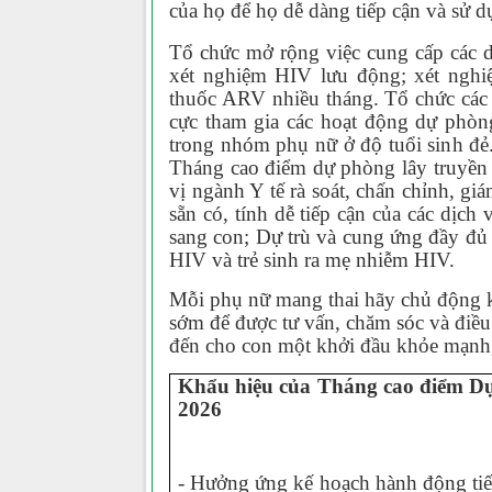
của họ để họ dễ dàng tiếp cận và sử d
Tổ chức mở rộng việc cung cấp các 
xét nghiệm HIV lưu động; xét nghi
thuốc ARV nhiều tháng. Tổ chức các c
cực tham gia các hoạt động dự phòn
trong nhóm phụ nữ ở độ tuổi sinh đẻ.
Tháng cao điểm dự phòng lây truyền
vị ngành Y tế rà soát, chấn chỉnh, gi
sẵn có, tính dễ tiếp cận của các dịc
sang con; Dự trù và cung ứng đầy đủ
HIV và trẻ sinh ra mẹ nhiễm HIV.
Mỗi phụ nữ mang thai hãy chủ động k
sớm để được tư vấn, chăm sóc và điều
đến cho con một khởi đầu khỏe mạnh,
Khẩu hiệu của Tháng cao điểm Dự
2026
- Hưởng ứng kế hoạch hành động tiến