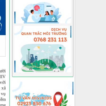
gười
HIV
 với
, xã
 vụ
iễm
ừ mẹ