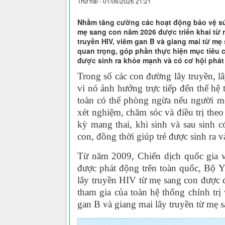
Thứ hai - 01/06/2026 21:21
Nhằm tăng cường các hoạt động bảo vệ sứ
mẹ sang con năm 2026 được triển khai từ n
truyền HIV, viêm gan B và giang mai từ mẹ
quan trọng, góp phần thực hiện mục tiêu 
được sinh ra khỏe mạnh và có cơ hội phát 
Trong số các con đường lây truyền, l
vì nó ảnh hưởng trực tiếp đến thế hệ
toàn có thể phòng ngừa nếu người mẹ
xét nghiệm, chăm sóc và điều trị theo
kỳ mang thai, khi sinh và sau sinh 
con, đồng thời giúp trẻ được sinh ra 
Từ năm 2009, Chiến dịch quốc gia v
được phát động trên toàn quốc, Bộ 
lây truyền HIV từ mẹ sang con được 
tham gia của toàn hệ thống chính trị
gan B và giang mai lây truyền từ mẹ