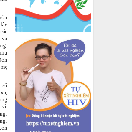
uồn
lây
 các
 và
ông:
 như
 đơn
 mẹ
 số
xã,
ộng
i về
ng,
ơng,
con