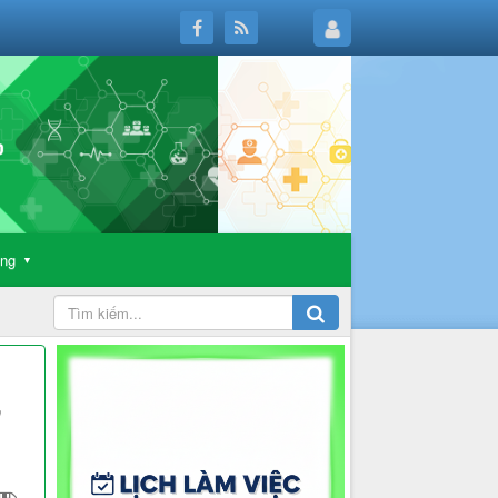
ông
▼
ừ