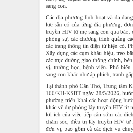
sang con.
Các địa phương linh hoạt và đa dạn
lực sẵn có của từng địa phương, đơ
truyền HIV từ mẹ sang con qua báo, đài
phóng sự, các chương trình quảng cá
các trang thông tin điện tử hiện có. P
Xây dựng các cụm khẩu hiệu, treo băn
các trục đường giao thông chính, bến
vị, trường học, bệnh viện. Phổ biế
sang con khác như áp phích, tranh gấp,
Tại thành phố Cần Thơ, Trung tâm K
166/KH-KSBT ngày 28/5/2026, hướng d
phường triển khai các hoạt động hưở
khác về dự phòng lây truyền HIV từ m
lợi ích của việc tiếp cận sớm các d
chăm sóc, điều trị lây truyền HIV từ
đơn vị, bao gồm cả các dịch vụ chu