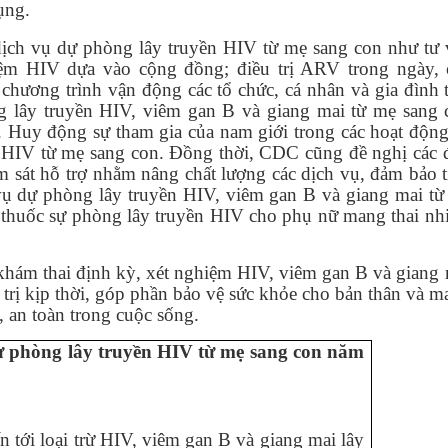
ụng.
dịch vụ dự phòng lây truyền HIV từ mẹ sang con như tư 
ệm HIV dựa vào cộng đồng; điều trị ARV trong ngày, 
hương trình vận động các tổ chức, cá nhân và gia đình 
g lây truyền HIV, viêm gan B và giang mai từ mẹ sang 
 Huy động sự tham gia của nam giới trong các hoạt động
 HIV từ mẹ sang con. Đồng thời, CDC cũng đề nghị các 
ám sát hỗ trợ nhằm nâng chất lượng các dịch vụ, đảm bảo 
h vụ dự phòng lây truyền HIV, viêm gan B và giang mai t
 thuốc sự phòng lây truyền HIV cho phụ nữ mang thai nh
hám thai định kỳ, xét nghiệm HIV, viêm gan B và giang 
 trị kịp thời, góp phần bảo vệ sức khỏe cho bản thân và 
 an toàn trong cuộc sống.
 phòng lây truyền HIV từ mẹ sang con năm
 tới loại trừ HIV, viêm gan B và giang mai lây