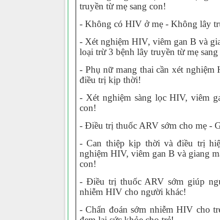
truyền từ mẹ sang con!
- Không có HIV ở mẹ - Không lây t
- Xét nghiệm HIV, viêm gan B và gi
loại trừ 3 bệnh lây truyền từ mẹ san
- Phụ nữ mang thai cần xét nghiệm 
điều trị kịp thời!
- Xét nghiệm sàng lọc HIV, viêm 
con!
- Điều trị thuốc ARV sớm cho mẹ - 
- Can thiệp kịp thời và điều trị 
nghiệm HIV, viêm gan B và giang ma
con!
- Điều trị thuốc ARV sớm giúp n
nhiễm HIV cho người khác!
- Chẩn đoán sớm nhiễm HIV cho trẻ 
đem lại sức khỏe cho trẻ!