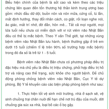
Biểu hiện chính của bệnh là sốt cao và kèm theo các triệu
chứng liên quan đến tổn thương hệ thần kinh trung ương bao
gồm: nhức đầu dữ dội, buồn nôn và nôn mửa, cứng cổ, lú lẫn,
mất định hướng, thay đổi nhân cách, co giật, rối loạn nghe nói,
ảo giác, mất trí nhớ, đờ đẫn, hôn mê... Tất cả mọi người, mọi
lứa tuổi nếu chưa có miễn dịch với vi rút viêm não Nhật Bản
đều có thể bị mắc bệnh. Theo Y văn Thế giới, tại những vùng
bệnh viêm não Nhật Bản lưu hành, bệnh thường gặp ở trẻ em
dưới 15 tuổi (chiếm tỉ lệ trên 90% số trường hợp mắc bệnh)
trong đó đa số là trẻ từ 1 - 5 tuổi.
Bệnh viêm não Nhật Bản chưa có phương pháp điều trị
đặc hiệu mà chủ yếu là điều trị triệu chứng, phối hợp điều trị hỗ
trợ và nâng cao thể trạng, sức khỏe cho người bệnh. Để chủ
động phòng chống bệnh viêm não Nhật Bản, Cục Y tế dự
phòng, Bộ Y tế khuyến cáo các biện pháp phòng bệnh như sau:
1. Thực hiện tốt vệ sinh môi trường, nhà ở sạch sẽ, vệ
sinh chuồng trại chăn nuôi để hạn chế nơi trú đậu của muỗi, dời
chuồng gia súc xa nhà, loại bỏ các ổ bọ gậy.