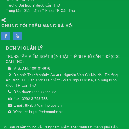
Trường Đại học Y dược Cần Thơ
Trung tâm Giám định Y khoa TP Cần Thơ
CHÚNG TÔI TRÊN MẠNG XÃ HỘI
ĐƠN VỊ QUẢN LÝ
TRUNG TÂM KIỂM SOÁT BỆNH TẬT THÀNH PHỐ CẦN THƠ
(
CDC
CẦN THƠ
)
M.S.D.N: 1801814676
Địa chỉ:
Trụ sở chính: Số 400 Nguyễn Văn Cừ Nối dài, Phường
An Bình, TP Cần Thơ/ Địa chỉ 2: Số 01 Ngô Đức Kế, Phường Ninh
Kiều, TP Cần Thơ
Điện thoại:
0292 3822 351
Fax:
0292 3 753 788
Email:
ttksbt@cantho.gov.vn
Website:
https://cdccantho.vn
© Bản quyền thuộc về
Trung tâm Kiểm soát bệnh tật thành phố Cần