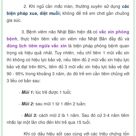
2. Khi ngủ cần mắc màn, thường xuyên sử dụng
các
biện pháp xua, diệt muỗi;
không để trẻ em chơi gần chuồng
gia súc.
3. Bệnh viêm não Nhật Bản hiện đã có
vắc xin phòng
bệnh
, thực hiện tiêm vắc xin viêm não Nhật Bản đầy đủ và
đúng lịch tiêm ngừa vắc xin
là biện pháp phòng bệnh quan
trọng và hiệu quả nhất. Tuy nhiên, nếu chỉ tiêm 1 mũi vắc xin
thì không có hiệu lực bảo vệ, nếu tiêm đủ 2 mũi vắc xin hiệu lực
bảo vệ đạt trên 80%, tiêm đủ 3 mũi vắc xin hiệu lực bảo vệ đạt
90 - 95% trong khoảng 3 năm, do đó trẻ em cần tiêm chủng với
3 liều cơ bản sau:
-
Mũi 1:
lúc trẻ được 1 tuổi;
-
Mũi 2:
sau mũi 1 từ 1 đến 2 tuần;
-
Mũi 3:
cách mũi 2 là 1 năm. Sau đó cứ 3-4 năm tiêm
nhắc lại một lần cho đến khi trẻ qua 15 tuổi.
Khi có dấu hiệu sốt cao cùng với các triệu chứng tổn