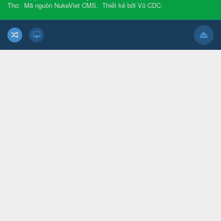
Thơ
.
Mã nguồn
NukeViet CMS
.
Thiết kế bởi
Vũ CDC
.