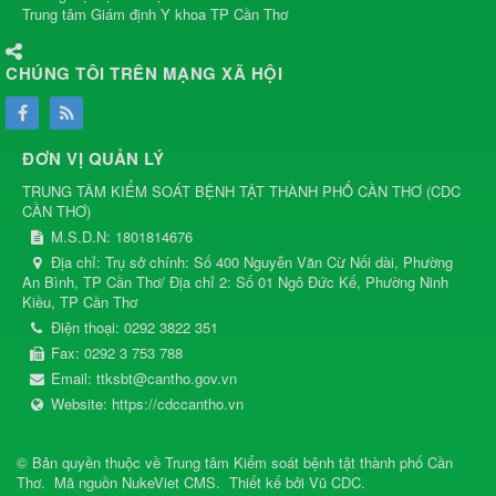
Trung tâm Giám định Y khoa TP Cần Thơ
CHÚNG TÔI TRÊN MẠNG XÃ HỘI
ĐƠN VỊ QUẢN LÝ
TRUNG TÂM KIỂM SOÁT BỆNH TẬT THÀNH PHỐ CẦN THƠ
(
CDC
CẦN THƠ
)
M.S.D.N: 1801814676
Địa chỉ:
Trụ sở chính: Số 400 Nguyễn Văn Cừ Nối dài, Phường
An Bình, TP Cần Thơ/ Địa chỉ 2: Số 01 Ngô Đức Kế, Phường Ninh
Kiều, TP Cần Thơ
Điện thoại:
0292 3822 351
Fax:
0292 3 753 788
Email:
ttksbt@cantho.gov.vn
Website:
https://cdccantho.vn
© Bản quyền thuộc về
Trung tâm Kiểm soát bệnh tật thành phố Cần
Thơ
.
Mã nguồn
NukeViet CMS
.
Thiết kế bởi
Vũ CDC
.