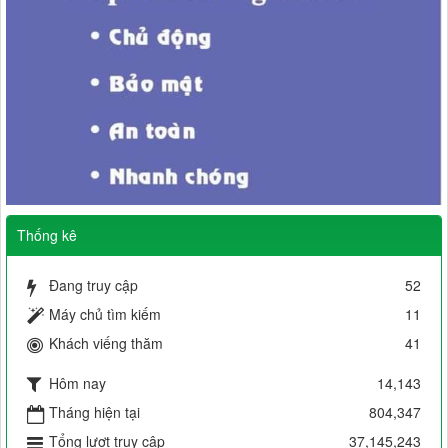
Thống kê
Đang truy cập
52
Máy chủ tìm kiếm
11
Khách viếng thăm
41
Hôm nay
14,143
Tháng hiện tại
804,347
Tổng lượt truy cập
37,145,243