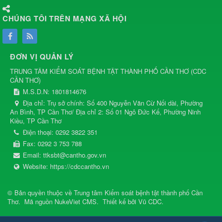
CHÚNG TÔI TRÊN MẠNG XÃ HỘI
ĐƠN VỊ QUẢN LÝ
TRUNG TÂM KIỂM SOÁT BỆNH TẬT THÀNH PHỐ CẦN THƠ
(
CDC
CẦN THƠ
)
M.S.D.N: 1801814676
Địa chỉ:
Trụ sở chính: Số 400 Nguyễn Văn Cừ Nối dài, Phường
An Bình, TP Cần Thơ/ Địa chỉ 2: Số 01 Ngô Đức Kế, Phường Ninh
Kiều, TP Cần Thơ
Điện thoại:
0292 3822 351
Fax:
0292 3 753 788
Email:
ttksbt@cantho.gov.vn
Website:
https://cdccantho.vn
© Bản quyền thuộc về
Trung tâm Kiểm soát bệnh tật thành phố Cần
Thơ
.
Mã nguồn
NukeViet CMS
.
Thiết kế bởi
Vũ CDC
.