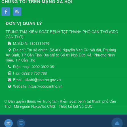
CHÚNG TÔI TRÊN MẠNG XÃ HỘI
ĐƠN VỊ QUẢN LÝ
TRUNG TÂM KIỂM SOÁT BỆNH TẬT THÀNH PHỐ CẦN THƠ
(
CDC
CẦN THƠ
)
M.S.D.N: 1801814676
Địa chỉ:
Trụ sở chính: Số 400 Nguyễn Văn Cừ Nối dài, Phường
An Bình, TP Cần Thơ/ Địa chỉ 2: Số 01 Ngô Đức Kế, Phường Ninh
Kiều, TP Cần Thơ
Điện thoại:
0292 3822 351
Fax:
0292 3 753 788
Email:
ttksbt@cantho.gov.vn
Website:
https://cdccantho.vn
© Bản quyền thuộc về
Trung tâm Kiểm soát bệnh tật thành phố Cần
Thơ
.
Mã nguồn
NukeViet CMS
.
Thiết kế bởi
Vũ CDC
.