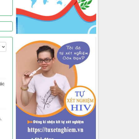
hác
.