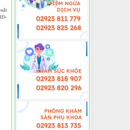
suất
VID-