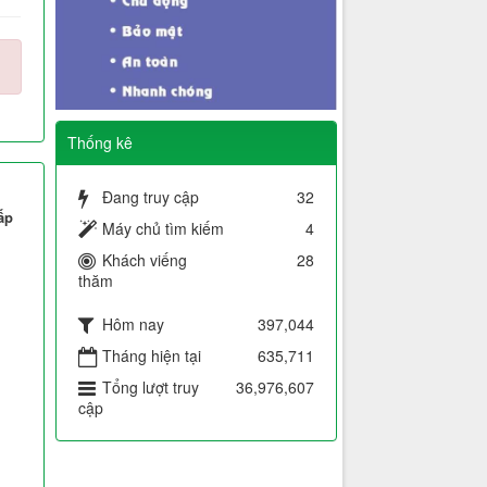
Thống kê
Đang truy cập
32
ấp
Máy chủ tìm kiếm
4
Khách viếng
28
thăm
Hôm nay
397,044
Tháng hiện tại
635,711
Tổng lượt truy
36,976,607
cập