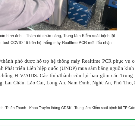
án hình ảnh – Thăm dò chức năng, Trung tâm Kiểm soát bệnh tật
m test COVID-19 trên hệ thống máy Realtime PCR mới tiếp nhận
nh/thành phố được hỗ trợ hệ thống máy Realtime PCR phục vụ 
h Phát triển Liên hiệp quốc (UNDP) mua sắm bằng nguồn kinh
chống HIV/AIDS. Các tỉnh/thành còn lại bao gồm các Trung
ng, Lai Châu, Lào Cai, Long An, Nam Định, Nghệ An, Phú Thọ,
ảnh: Thiên Thanh - Khoa Truyền thông GDSK - Trung tâm Kiểm soát bệnh tật TP Cầ