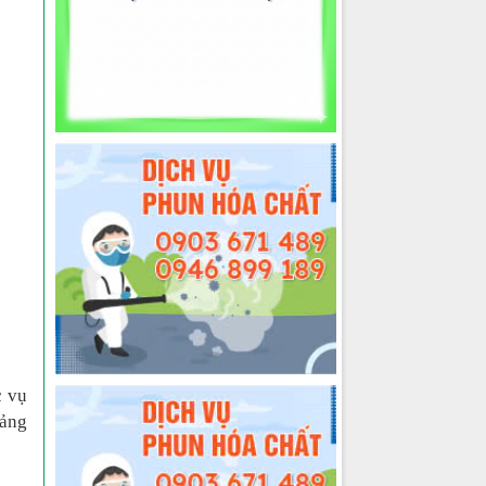
c vụ
oảng