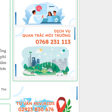
công
 phí
 tâm
 Sơn
n Thơ