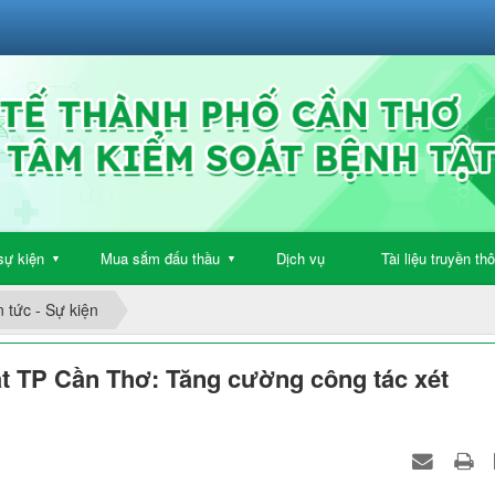
sự kiện
Mua sắm đấu thầu
Dịch vụ
Tài liệu truyền th
▼
▼
n tức - Sự kiện
ật TP Cần Thơ: Tăng cường công tác xét