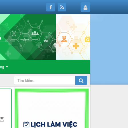
ông
▼