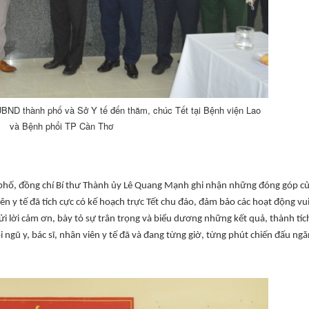
BND thành phố và Sở Y tế đến thăm, chúc Tết tại Bệnh viện Lao
và Bệnh phổi TP Cần Thơ
 phố, đồng chí Bí thư Thành ủy Lê Quang Mạnh ghi nhận những đóng góp c
viên y tế đã tích cực có kế hoạch trực Tết chu đáo, đảm bảo các hoạt động vu
i lời cảm ơn, bày tỏ sự trân trọng và biểu dương những kết quả, thành tíc
 ngũ y, bác sĩ, nhân viên y tế đã và đang từng giờ, từng phút chiến đấu ng