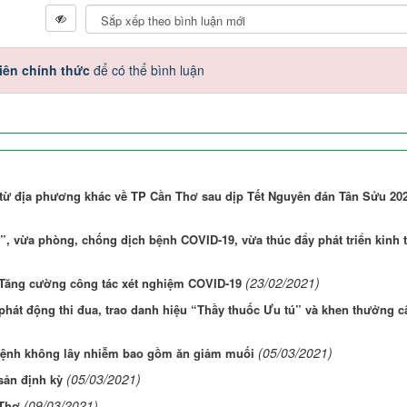
iên chính thức
để có thể bình luận
 từ địa phương khác về TP Cần Thơ sau dịp Tết Nguyên đán Tân Sửu 20
”, vừa phòng, chống dịch bệnh COVID-19, vừa thúc đẩy phát triển kinh t
(23/02/2021)
 Tăng cường công tác xét nghiệm COVID-19
, phát động thi đua, trao danh hiệu “Thầy thuốc Ưu tú” và khen thưởng c
(05/03/2021)
 bệnh không lây nhiễm bao gồm ăn giảm muối
(05/03/2021)
sản định kỳ
(09/03/2021)
 Thơ