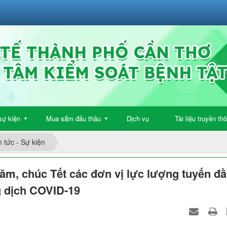
sự kiện
Mua sắm đấu thầu
Dịch vụ
Tài liệu truyền th
▼
▼
n tức - Sự kiện
ăm, chúc Tết các đơn vị lực lượng tuyến đ
g dịch COVID-19