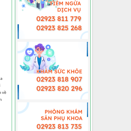
ủa
i
h về
ăn