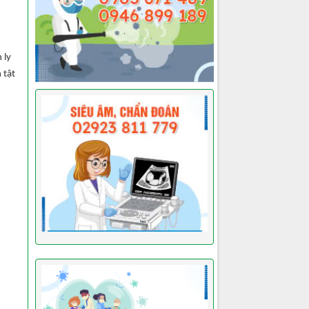
 ly
 tật