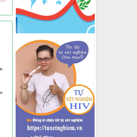
êm
ác