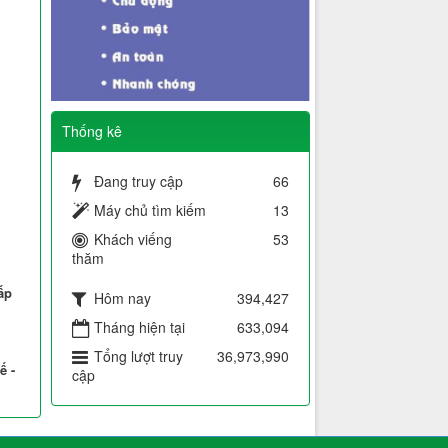
Thống kê
Đang truy cập
66
Máy chủ tìm kiếm
13
Khách viếng
53
thăm
ấp
Hôm nay
394,427
Tháng hiện tại
633,094
Tổng lượt truy
36,973,990
ế -
cập