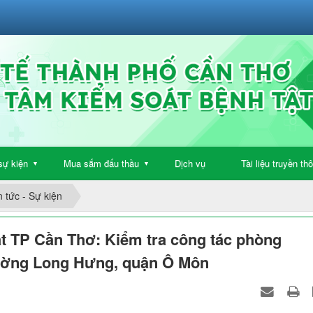
sự kiện
Mua sắm đấu thầu
Dịch vụ
Tài liệu truyền th
▼
▼
n tức - Sự kiện
ật TP Cần Thơ: Kiểm tra công tác phòng
hường Long Hưng, quận Ô Môn