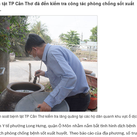
h tật TP Cần Thơ đã đến kiểm tra công tác phòng chống sốt xuất
.
soát bệnh tật TP Cần Thơ kiểm tra lăng quăng tại các hộ dân quanh khu vực ổ dịc
rạm Y tế phường Long Hưng, quận Ô Môn nhằm nắm bắt tình hình dịch bệnh 
dịch phòng chống bệnh sốt xuất huyết. Theo báo cáo của địa phương, số tr