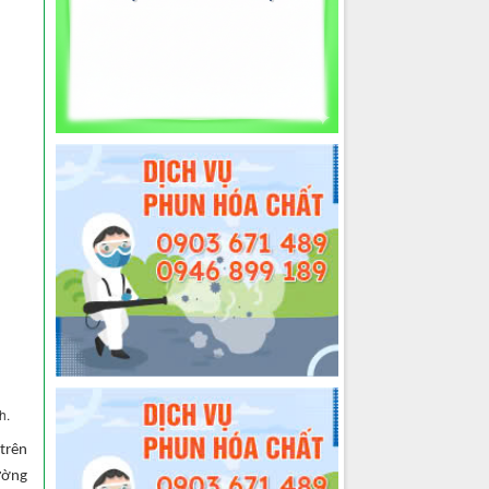
h.
trên
ường