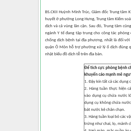
BS.CKII Huỳnh Minh Trúc, Giám đốc Trung tâm Ki
huyết ở phường Long Hưng, Trung tâm Kiểm soát 
dịch và cả vùng lân cận. Sau đó, Trung tâm cũn
ngành Y tế đang tập trung cho công tác phòng 
chống dịch bệnh tại địa phương, nhất là đối với
quận Ô Môn hỗ trợ phường xử lý ổ dịch đúng quy
nhật biểu đồ dịch tễ trên địa bàn.
Để tích cực phòng bệnh ch
khuyến cáo mạnh mẽ ngườ
1. Đậy kín tất cả các dụn
2. Hàng tuần thực hiện c
vào dụng cụ chứa nước lớ
dụng cụ không chứa nước;
bát nước kê chân chạn.
3. Hàng tuần loại bỏ các v
trứng như chai, lọ, mảnh ch
4. Ngủ màn, mặc quần áo 