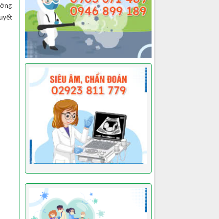
ường
uyết