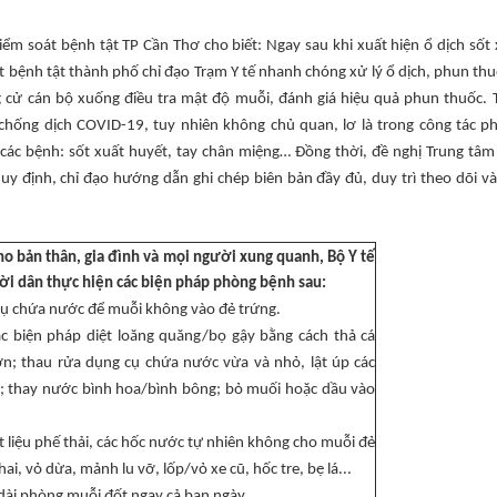
ểm soát bệnh tật TP Cần Thơ cho biết: Ngay sau khi xuất hiện ổ dịch sốt 
bệnh tật thành phố chỉ đạo Trạm Y tế nhanh chóng xử lý ổ dịch, phun thu
g cử cán bộ xuống điều tra mật độ muỗi, đánh giá hiệu quả phun thuốc. 
chống dịch COVID-19, tuy nhiên không chủ quan, lơ là trong công tác p
 các bệnh: sốt xuất huyết, tay chân miệng… Đồng thời, đề nghị Trung tâm 
 định, chỉ đạo hướng dẫn ghi chép biên bản đầy đủ, duy trì theo dõi và
o bản thân, gia đình và mọi người xung quanh, Bộ Y tế
i dân thực hiện các biện pháp phòng bệnh sau:
g cụ chứa nước để muỗi không vào đẻ trứng.
ác biện pháp diệt loăng quăng/bọ gậy bằng cách thả cá
n; thau rửa dụng cụ chứa nước vừa và nhỏ, lật úp các
 thay nước bình hoa/bình bông; bỏ muối hoặc dầu vào
ật liệu phế thải, các hốc nước tự nhiên không cho muỗi đẻ
ai, vỏ dừa, mảnh lu vỡ, lốp/vỏ xe cũ, hốc tre, bẹ lá...
dài phòng muỗi đốt ngay cả ban ngày.