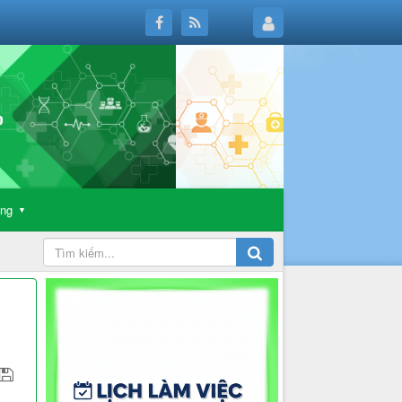
ông
▼