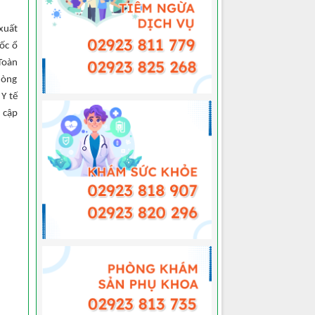
xuất
ốc ổ
Toàn
hòng
Y tế
 cập