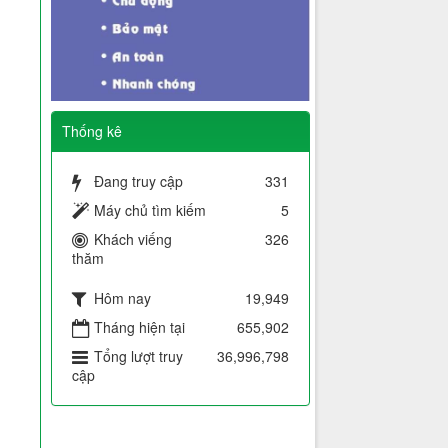
Thống kê
Đang truy cập
331
Máy chủ tìm kiếm
5
Khách viếng
326
thăm
Hôm nay
19,949
Tháng hiện tại
655,902
Tổng lượt truy
36,996,798
cập