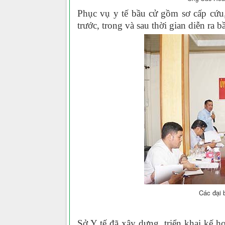
Phục vụ y tế bầu cử gồm sơ cấp cứ
trước, trong và sau thời gian diễn ra b
Các đại 
Sở Y tế đã xây dựng, triển khai kế 