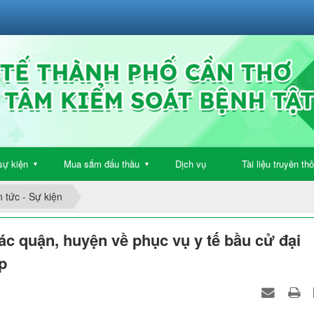
sự kiện
Mua sắm đấu thầu
Dịch vụ
Tài liệu truyền th
▼
▼
n tức - Sự kiện
ác quận, huyện về phục vụ y tế bầu cử đại
p