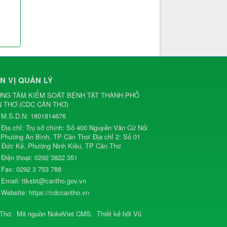
N VỊ QUẢN LÝ
NG TÂM KIỂM SOÁT BỆNH TẬT THÀNH PHỐ
N THƠ
(
CDC CẦN THƠ
)
M.S.D.N: 1801814676
Địa chỉ:
Trụ sở chính: Số 400 Nguyễn Văn Cừ Nối
, Phường An Bình, TP Cần Thơ/ Địa chỉ 2: Số 01
 Đức Kế, Phường Ninh Kiều, TP Cần Thơ
Điện thoại:
0292 3822 351
Fax:
0292 3 753 788
Email:
ttksbt@cantho.gov.vn
Website:
https://cdccantho.vn
 Thơ
.
Mã nguồn
NukeViet CMS
.
Thiết kế bởi
Vũ