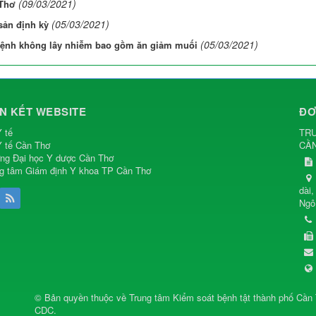
(09/03/2021)
 Thơ
(05/03/2021)
sản định kỳ
(05/03/2021)
 bệnh không lây nhiễm bao gồm ăn giảm muối
ÊN KẾT WEBSITE
ĐƠ
 tế
TRU
 tế Cần Thơ
CẦ
ng Đại học Y dược Cần Thơ
g tâm Giám định Y khoa TP Cần Thơ
dài
Ngô
© Bản quyền thuộc về
Trung tâm Kiểm soát bệnh tật thành phố Cần
CDC
.