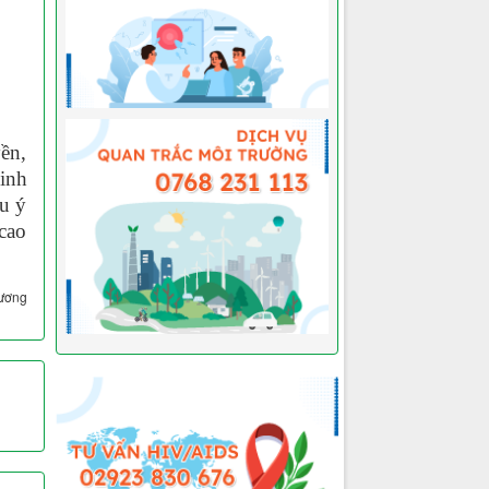
ền,
inh
u ý
cao
hương