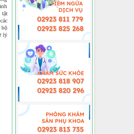
ành
tật
các
 bộ
ử lý