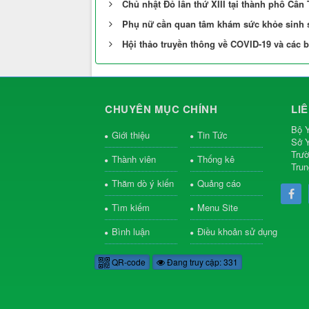
Chủ nhật Đỏ lần thứ XIII tại thành phố Cần
Phụ nữ cần quan tâm khám sức khỏe sinh 
Hội thảo truyền thông về COVID-19 và các
CHUYÊN MỤC CHÍNH
LI
Bộ Y
Giới thiệu
Tin Tức
Sở Y
Trườ
Thành viên
Thống kê
Trun
Thăm dò ý kiến
Quảng cáo
Tìm kiếm
Menu Site
Bình luận
Điều khoản sử dụng
QR-code
Đang truy cập: 331