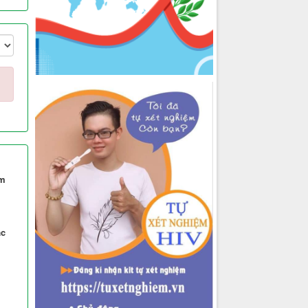
êm
ác