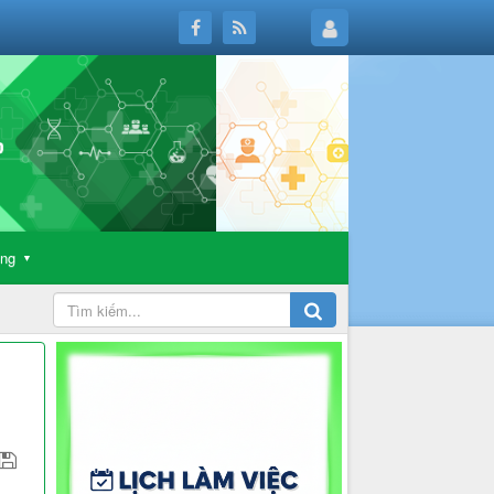
ông
▼