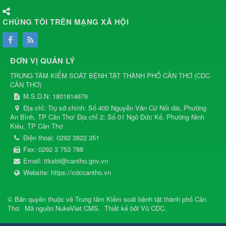
CHÚNG TÔI TRÊN MẠNG XÃ HỘI
ĐƠN VỊ QUẢN LÝ
TRUNG TÂM KIỂM SOÁT BỆNH TẬT THÀNH PHỐ CẦN THƠ
(
CDC
CẦN THƠ
)
M.S.D.N: 1801814676
Địa chỉ:
Trụ sở chính: Số 400 Nguyễn Văn Cừ Nối dài, Phường
An Bình, TP Cần Thơ/ Địa chỉ 2: Số 01 Ngô Đức Kế, Phường Ninh
Kiều, TP Cần Thơ
Điện thoại:
0292 3822 351
Fax:
0292 3 753 788
Email:
ttksbt@cantho.gov.vn
Website:
https://cdccantho.vn
© Bản quyền thuộc về
Trung tâm Kiểm soát bệnh tật thành phố Cần
Thơ
.
Mã nguồn
NukeViet CMS
.
Thiết kế bởi
Vũ CDC
.