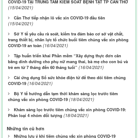
COVID-19 TẠI TRUNG TÂM KIỂM SOÁT BỆNH TẬT TP CẦN THƠ
(15/04/2021)
Cần Thơ tiếp nhận lô vắc xin COVID-19 đầu tiên
(15/04/2021)
Sở Y tế yêu cầu rà soát, kiểm tra đảm bảo cơ sở vật chất,
trang thiết bị, nhân lực tổ chức buổi tiêm chủng vắc xin phòng
(16/04/2021)
COVID-19 an toàn
Tập huấn triển khai Phần mềm “Xây dựng thực đơn cân
bằng dinh dưỡng cho phụ nữ mang thai, bà mẹ cho con bú và
(16/04/2021)
trẻ em từ 7 tháng đến 60 tháng tuổi”
Cài ứng dụng Sổ sức khỏe điện tử để theo dõi tiêm chủng
(16/04/2021)
COVID-19
Bộ Y tế hướng dẫn tạm thời khám sàng lọc trước tiêm
(18/04/2021)
chủng vắc xin phòng COVID-19
Khám sàng lọc trước tiêm chủng vắc xin phòng COVID-19:
(18/04/2021)
Phân loại 4 nhóm đối tượng
Những tin cũ hơn
Những lưu ý khi tiêm chủng vắc xin phòng COVID-19