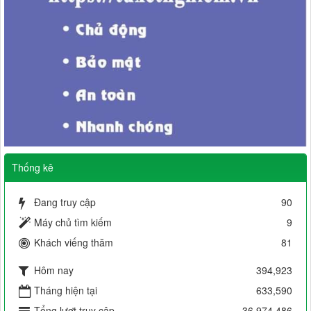
Thống kê
Đang truy cập
90
Máy chủ tìm kiếm
9
Khách viếng thăm
81
Hôm nay
394,923
Tháng hiện tại
633,590
Tổng lượt truy cập
36,974,486