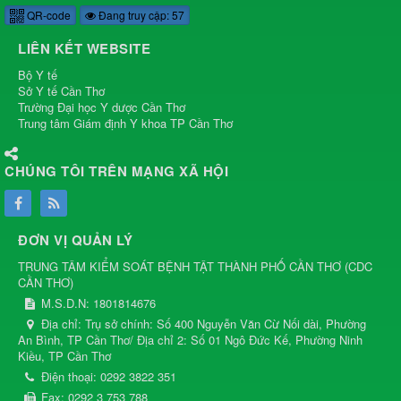
QR-code
Đang truy cập: 57
LIÊN KẾT WEBSITE
Bộ Y tế
Sở Y tế Cần Thơ
Trường Đại học Y dược Cần Thơ
Trung tâm Giám định Y khoa TP Cần Thơ
CHÚNG TÔI TRÊN MẠNG XÃ HỘI
ĐƠN VỊ QUẢN LÝ
TRUNG TÂM KIỂM SOÁT BỆNH TẬT THÀNH PHỐ CẦN THƠ
(
CDC
CẦN THƠ
)
M.S.D.N: 1801814676
Địa chỉ:
Trụ sở chính: Số 400 Nguyễn Văn Cừ Nối dài, Phường
An Bình, TP Cần Thơ/ Địa chỉ 2: Số 01 Ngô Đức Kế, Phường Ninh
Kiều, TP Cần Thơ
Điện thoại:
0292 3822 351
Fax:
0292 3 753 788