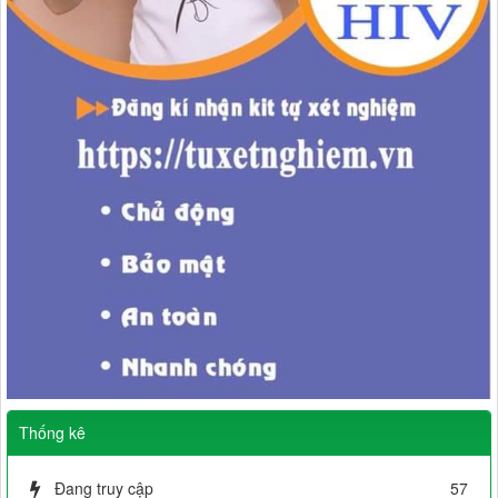
Thống kê
Đang truy cập
57