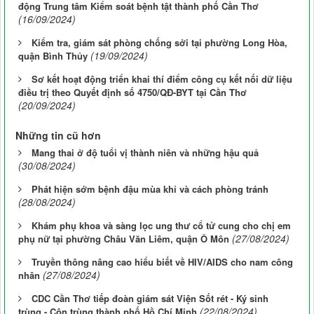
động Trung tâm Kiểm soát bệnh tật thành phố Cần Thơ
(16/09/2024)
Kiểm tra, giám sát phòng chống sởi tại phường Long Hòa,
(19/09/2024)
quận Bình Thủy
Sơ kết hoạt động triển khai thí điểm công cụ kết nối dữ liệu
điều trị theo Quyết định số 4750/QĐ-BYT tại Cần Thơ
(20/09/2024)
Những tin cũ hơn
Mang thai ở độ tuổi vị thành niên và những hậu quả
(30/08/2024)
Phát hiện sớm bệnh đậu mùa khỉ và cách phòng tránh
(28/08/2024)
Khám phụ khoa và sàng lọc ung thư cổ tử cung cho chị em
(27/08/2024)
phụ nữ tại phường Châu Văn Liêm, quận Ô Môn
Truyền thông nâng cao hiểu biết về HIV/AIDS cho nam công
(27/08/2024)
nhân
CDC Cần Thơ tiếp đoàn giám sát Viện Sốt rét - Ký sinh
(22/08/2024)
trùng - Côn trùng thành phố Hồ Chí Minh