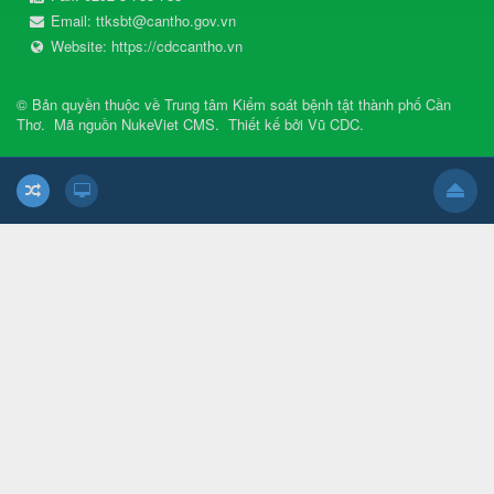
Email:
ttksbt@cantho.gov.vn
Website:
https://cdccantho.vn
© Bản quyền thuộc về
Trung tâm Kiểm soát bệnh tật thành phố Cần
Thơ
.
Mã nguồn
NukeViet CMS
.
Thiết kế bởi
Vũ CDC
.