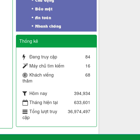
Thống kê
Đang truy cập
84
Máy chủ tìm kiếm
16
Khách viếng
68
thăm
Hôm nay
394,934
Tháng hiện tại
633,601
Tổng lượt truy
36,974,497
cập