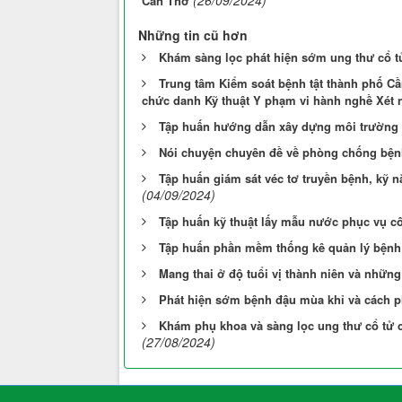
(26/09/2024)
Cần Thơ
Những tin cũ hơn
Khám sàng lọc phát hiện sớm ung thư cổ 
Trung tâm Kiểm soát bệnh tật thành phố C
chức danh Kỹ thuật Y phạm vi hành nghề Xét 
Tập huấn hướng dẫn xây dựng môi trường k
Nói chuyện chuyên đề về phòng chống bện
Tập huấn giám sát véc tơ truyền bệnh, kỹ n
(04/09/2024)
Tập huấn kỹ thuật lấy mẫu nước phục vụ c
Tập huấn phần mềm thống kê quản lý bệnh 
Mang thai ở độ tuổi vị thành niên và nhữn
Phát hiện sớm bệnh đậu mùa khỉ và cách p
Khám phụ khoa và sàng lọc ung thư cổ tử
(27/08/2024)