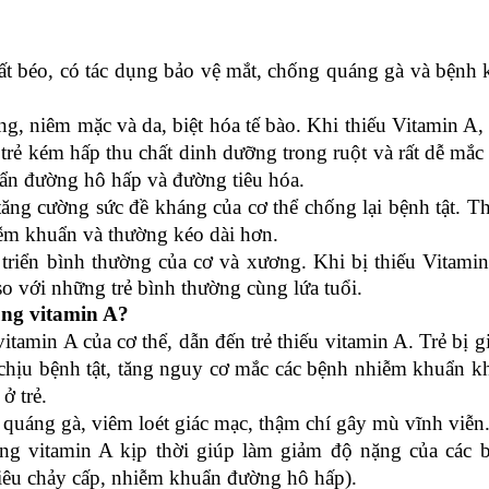
t béo, có tác dụng bảo vệ mắt, chống quáng gà và bệnh
ăng, niêm mặc và da, biệt hóa tế bào.
Khi thiếu Vitamin A,
trẻ kém hấp thu chất dinh dưỡng trong ruột và rất dễ mắc
ẩn đường hô hấp và đường tiêu hóa.
tăng cường sức đề kháng của cơ thể chống lại bệnh tật.
Th
iễm khuẩn và thường kéo dài hơn.
 triển bình thường của cơ và xương.
Khi bị thiếu Vitami
 so với những trẻ bình thường cùng lứa tuổi.
 sung vitamin A?
tamin A của cơ thể, dẫn đến trẻ thiếu vitamin A. Trẻ bị g
chịu bệnh tật, tăng nguy cơ mắc các bệnh nhiễm khuẩn kh
̉ trẻ.
uáng gà, viêm loét giác mạc, thậm chí gây mù vĩnh viễn
ng vitamin A kịp thời giúp làm giảm độ nặng của các b
êu chảy cấp, nhiễm khuẩn đường hô hấp).