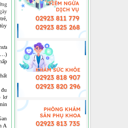
ướng
ày
rẻ,
 tùy
chưa
C …)
hấp
hất
, đu
 lơ
amin
 Gan
in A