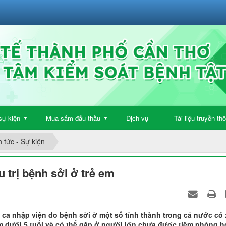
sự kiện
Mua sắm đấu thầu
Dịch vụ
Tài liệu truyền th
▼
▼
n tức - Sự kiện
trị bệnh sởi ở trẻ em
 ca nhập viện do bệnh sởi ở một số tỉnh thành trong cả nước có
 dưới 5 tuổi và có thể gặp ở người lớn chưa được tiêm phòng h