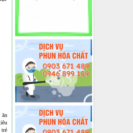
̉ ăn
tiêu
trẻ