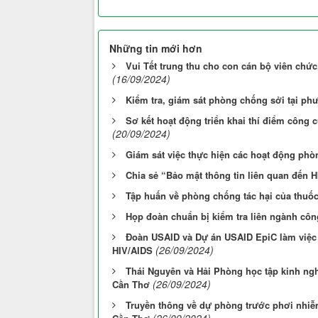
Những tin mới hơn
Vui Tết trung thu cho con cán bộ viên chứ
(16/09/2024)
Kiểm tra, giám sát phòng chống sởi tại p
Sơ kết hoạt động triển khai thí điểm công c
(20/09/2024)
Giám sát việc thực hiện các hoạt động phòn
Chia sẻ “Bảo mật thông tin liên quan đến
Tập huấn về phòng chống tác hại của thuốc
Họp đoàn chuẩn bị kiểm tra liên ngành côn
Đoàn USAID và Dự án USAID EpiC làm việc 
(26/09/2024)
HIV/AIDS
Thái Nguyên và Hải Phòng học tập kinh ngh
(26/09/2024)
Cần Thơ
Truyền thông về dự phòng trước phơi nhiễm