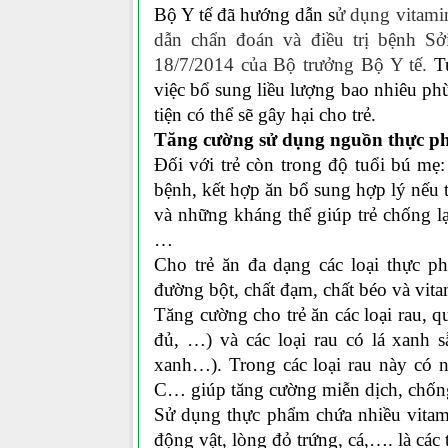
Bộ Y tế đã hướng dẫn s
ử dụng vitamin
dẫn chẩn đoán và điều trị bệnh Sở
18/7/2014 của Bộ trưởng Bộ Y tế.
T
việc bổ sung liều lượng bao nhiêu phù h
tiện có thể sẽ gây hại cho trẻ.
Tăng cường sử dụng nguồn thực phâ
Đối với trẻ còn trong độ tuổi bú me
bệnh, kết hợp ăn bổ sung hợp lý nế
và những kháng thể giúp trẻ chống 
…
Cho trẻ ăn đa dạng các loại thực 
đường bột, chất đạm, chất béo và vita
Tăng cường cho trẻ ăn các loại rau,
đủ, …) và các loại rau có lá xanh 
xanh…). Trong các loại rau này có nh
C… giúp tăng cường miễn dịch, chống
Sử dụng thực phẩm chứa nhiều vitamin
động vật, lòng đỏ trứng, cá,…. là c