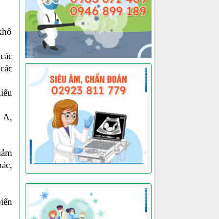
 khô
 các
 các
iếu
n A,
iảm
ác,
.
iến