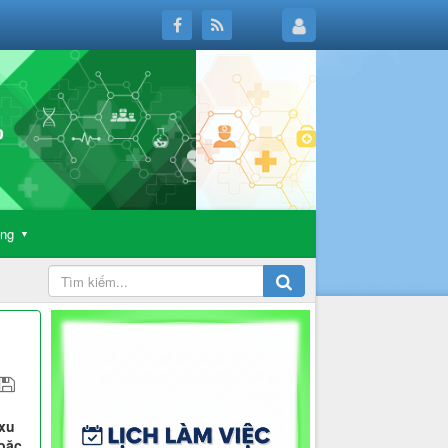
ông
▼
 xu
oặc