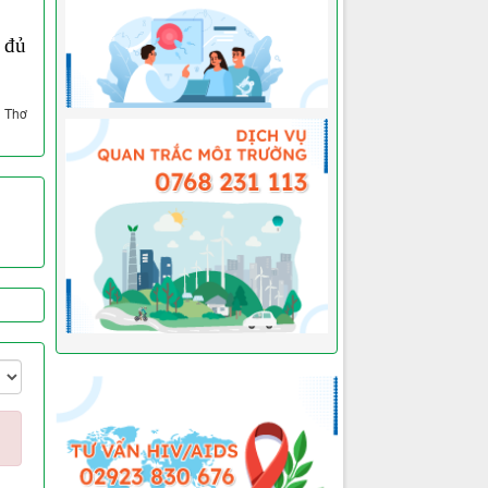
 đủ
n Thơ