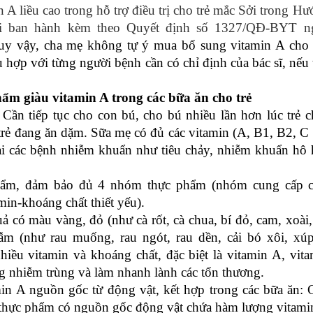
 A liều cao trong hỗ trợ điều trị cho trẻ mắc Sởi trong H
i ban hành kèm theo Quyết định số 1327/QĐ-BYT ng
uy vậy, cha mẹ không tự ý mua bổ sung vitamin A cho t
ợp với từng người bệnh cần có chỉ định của bác sĩ, nếu
̉m giàu vitamin A trong các bữa ăn cho trẻ
̣: Cần tiếp tục cho con bú, cho bú nhiều lần hơn lúc trẻ 
u trẻ đang ăn dặm. Sữa mẹ có đủ các vitamin (A, B1, B2, 
lại các bệnh nhiễm khuẩn như tiêu chảy, nhiễm khuẩn hô 
phẩm, đảm bảo đủ 4 nhóm thực phẩm (nhóm cung cấp c
min-khoáng chất thiết yếu).
 quả có màu vàng, đỏ (như cà rốt, cà chua, bí đỏ, cam, xoài
sẫm (như rau muống, rau ngót, rau dền, cải bó xôi, xúp
iều vitamin và khoáng chất, đặc biệt là vitamin A, vit
 nhiễm trùng và làm nhanh lành các tổn thương.
 A nguồn gốc từ động vật, kết hợp trong các bữa ăn:
ác thực phẩm có nguồn gốc động vật chứa hàm lượng vitam