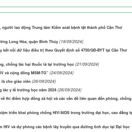
c, người lao động Trung tâm Kiểm soát bệnh tật thành phố Cần Thơ
(19/09/2024)
hường Long Hòa, quận Bình Thủy
ụ kết nối dữ liệu điều trị theo Quyết định số 4750/QĐ-BYT tại Cần Thơ
(21/09/2024)
g, chống tác hại thuốc lá tại trường học
(24/09/2024)
 HIV và cộng đồng MSM-TG”
(26/09/2024)
 lá cho giáo viên
(26/09/2024)
g tác y tế trường học năm 2024
về thí điểm hợp đồng xã hội và các vấn đề liên quan đến phòng, chống
iệm triển khai phòng chống HIV/AIDS trong trường đại học, cao đẳng tạ
 HIV và dự phòng các bệnh lây truyền qua đường tình dục tại Đại học