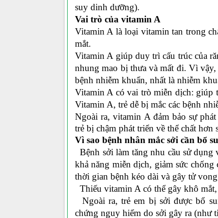
suy dinh dưỡng).
Vai trò của vitamin A
Vitamin A là loại vitamin tan trong chấ
mắt.
Vitamin A
giúp duy trì cấu trúc của r
nhung mao bị thưa và mất đi. Vì vậy, 
bệnh nhiễm khuẩn, nhất là nhiễm khu
Vitamin A có vai trò miễn dịch
: giúp 
Vitamin A, trẻ dễ bị mắc các bệnh nh
Ngoài ra, vitamin A đảm bảo sự phát
trẻ bị chậm phát triển về thể chất hơn
Vì sao bệnh nhân mắc sởi cần bổ
Bệnh sởi làm tăng nhu cầu sử dụng vi
khả năng miễn dịch, giảm sức chống 
thời gian bệnh kéo dài và gây tử vong ơ
Thiếu vitamin A có thể gây khô mắt, q
Ngoài ra, trẻ em bị sởi được bổ su
chứng nguy hiểm do sởi gây ra (như ti