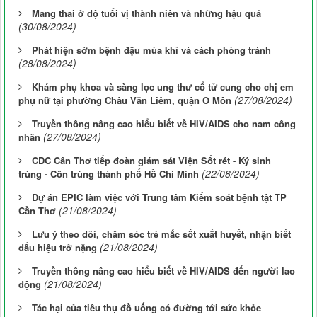
Mang thai ở độ tuổi vị thành niên và những hậu quả
(30/08/2024)
Phát hiện sớm bệnh đậu mùa khỉ và cách phòng tránh
(28/08/2024)
Khám phụ khoa và sàng lọc ung thư cổ tử cung cho chị em
(27/08/2024)
phụ nữ tại phường Châu Văn Liêm, quận Ô Môn
Truyền thông nâng cao hiểu biết về HIV/AIDS cho nam công
(27/08/2024)
nhân
CDC Cần Thơ tiếp đoàn giám sát Viện Sốt rét - Ký sinh
(22/08/2024)
trùng - Côn trùng thành phố Hồ Chí Minh
Dự án EPIC làm việc với Trung tâm Kiểm soát bệnh tật TP
(21/08/2024)
Cần Thơ
Lưu ý theo dõi, chăm sóc trẻ mắc sốt xuất huyết, nhận biết
(21/08/2024)
dấu hiệu trở nặng
Truyền thông nâng cao hiểu biết về HIV/AIDS đến người lao
(21/08/2024)
động
Tác hại của tiêu thụ đồ uống có đường tới sức khỏe