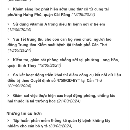
Khám sàng lọc phát hiện sớm ung thư cổ tử cung tại
(12/09/2024)
phường Hưng Phú, quận Cái Răng
Sử dụng vitamin A trong điều trị bệnh sởi ở trẻ em
(12/09/2024)
Vui Tết trung thu cho con cán bộ viên chức, người lao
động Trung tâm Kiểm soát bệnh tật thành phố Cần Thơ
(16/09/2024)
Kiểm tra, giám sát phòng chống sởi tại phường Long Hòa,
(19/09/2024)
quận Bình Thủy
Sơ kết hoạt động triển khai thí điểm công cụ kết nối dữ liệu
điều trị theo Quyết định số 4750/QĐ-BYT tại Cần Thơ
(20/09/2024)
Giám sát việc thực hiện các hoạt động phòng, chống tác
(21/09/2024)
hại thuốc lá tại trường học
Những tin cũ hơn
Tập huấn phần mềm thống kê quản lý bệnh không lây
(30/08/2024)
nhiễm cho cán bộ y tế