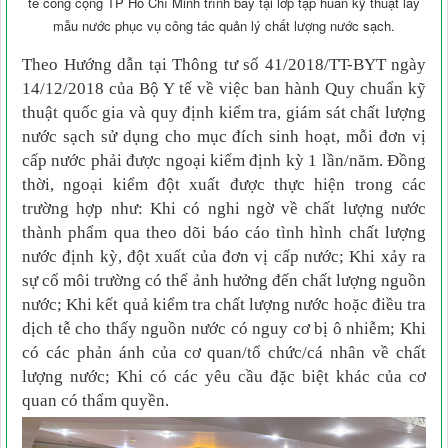
tế công cộng TP Hồ Chí Minh trình bày tại lớp tập huấn kỹ thuật lấy
mẫu nước phục vụ công tác quản lý chất lượng nước sạch.
Theo Hướng dẫn tại Thông tư số 41/2018/TT-BYT ngày
14/12/2018 của Bộ Y tế về việc ban hành Quy chuẩn kỹ
thuật quốc gia và quy định kiểm tra, giám sát chất lượng
nước sạch sử dụng cho mục đích sinh hoạt, mỗi đơn vị
cấp nước phải được ngoại kiểm định
kỳ
1 lần/năm. Đồng
thời, ngoại kiểm đột xuất được thực hiện trong các
trường hợp như: Khi có nghi ngờ về chất lượng nước
thành phẩm qua theo dõi báo cáo tình hình chất lượng
nước định kỳ, đột xuất của đơn vị cấp nước; Khi xảy ra
sự cố môi trường có thể ảnh hưởng đến chất lượng nguồn
nước; Khi kết quả kiểm tra chất lượng nước hoặc điều tra
dịch tễ cho thấy nguồn nước có nguy cơ bị ô nhiễm; Khi
có các phản ánh của cơ quan/tổ chức/cá nhân về chất
lượng nước; Khi có các yêu cầu đặc biệt khác của cơ
quan có thẩm quyền.