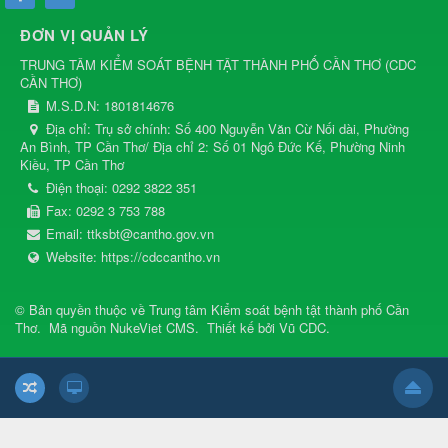
ĐƠN VỊ QUẢN LÝ
TRUNG TÂM KIỂM SOÁT BỆNH TẬT THÀNH PHỐ CẦN THƠ
(
CDC
CẦN THƠ
)
M.S.D.N: 1801814676
Địa chỉ:
Trụ sở chính: Số 400 Nguyễn Văn Cừ Nối dài, Phường
An Bình, TP Cần Thơ/ Địa chỉ 2: Số 01 Ngô Đức Kế, Phường Ninh
Kiều, TP Cần Thơ
Điện thoại:
0292 3822 351
Fax:
0292 3 753 788
Email:
ttksbt@cantho.gov.vn
Website:
https://cdccantho.vn
© Bản quyền thuộc về
Trung tâm Kiểm soát bệnh tật thành phố Cần
Thơ
.
Mã nguồn
NukeViet CMS
.
Thiết kế bởi
Vũ CDC
.