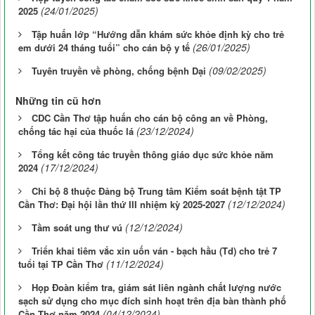
(24/01/2025)
2025
Tập huấn lớp “Hướng dẫn khám sức khỏe định kỳ cho trẻ
(26/01/2025)
em dưới 24 tháng tuổi” cho cán bộ y tế
(09/02/2025)
Tuyên truyền về phòng, chống bệnh Dại
Những tin cũ hơn
CDC Cần Thơ tập huấn cho cán bộ công an về Phòng,
(23/12/2024)
chống tác hại của thuốc lá
Tổng kết công tác truyền thông giáo dục sức khỏe năm
(17/12/2024)
2024
Chi bộ 8 thuộc Đảng bộ Trung tâm Kiểm soát bệnh tật TP
(12/12/2024)
Cần Thơ: Đại hội lần thứ III nhiệm kỳ 2025-2027
(12/12/2024)
Tầm soát ung thư vú
Triển khai tiêm vắc xin uốn ván - bạch hầu (Td) cho trẻ 7
(11/12/2024)
tuổi tại TP Cần Thơ
Họp Đoàn kiểm tra, giám sát liên ngành chất lượng nước
sạch sử dụng cho mục đích sinh hoạt trên địa bàn thành phố
(04/12/2024)
Cần Thơ năm 2024