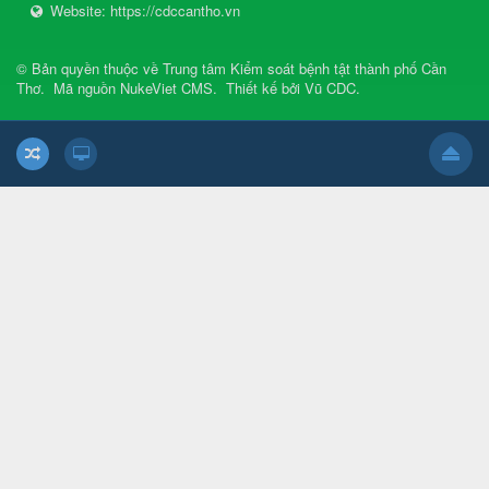
Website:
https://cdccantho.vn
© Bản quyền thuộc về
Trung tâm Kiểm soát bệnh tật thành phố Cần
Thơ
.
Mã nguồn
NukeViet CMS
.
Thiết kế bởi
Vũ CDC
.