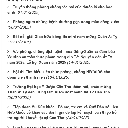
Truyền thông phòng chống tác hại của thuốc lá cho học
(01/01/2025)
sinh
Phòng ngừa những bệnh thường gặp trong mùa đông xuân
(06/01/2025)
Sôi nổi giải Giao hữu bóng đá mini nam mừng Xuân Ất Tỵ
(13/01/2025)
V/v phòng, chống dịch bệnh mùa Đông-Xuân và đảm bảo
Vệ sinh an toàn thực phẩm trong dịp Tết Nguyên đán Ất Tỵ
(14/01/2025)
năm 2025, Lễ hội Xuân năm 2025
Hội thi Tìm hiểu kiến thức phòng, chống HIV/AIDS cho
(18/01/2025)
đoàn viên thanh niên
Trường Đại học Y Dược Cần Thơ thăm hỏi, chúc mừng
Xuân Ất Tỵ đến Trung tâm Kiểm soát bệnh tật TP Cần Thơ
(20/01/2025)
Tiếp đoàn Vụ Sức khỏe - Bà mẹ, trẻ em và Quỹ Dân số Liên
Hợp Quốc về khảo sát, đánh giá để lập kế hoạch can thiệp hỗ
(24/01/2025)
trợ người khuyết tật tại Cần Thơ
Họp tuyến công tác chăm sóc sức khỏe sinh sản quý 1 năm