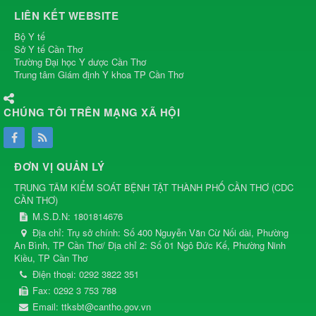
LIÊN KẾT WEBSITE
Bộ Y tế
Sở Y tế Cần Thơ
Trường Đại học Y dược Cần Thơ
Trung tâm Giám định Y khoa TP Cần Thơ
CHÚNG TÔI TRÊN MẠNG XÃ HỘI
ĐƠN VỊ QUẢN LÝ
TRUNG TÂM KIỂM SOÁT BỆNH TẬT THÀNH PHỐ CẦN THƠ
(
CDC
CẦN THƠ
)
M.S.D.N: 1801814676
Địa chỉ:
Trụ sở chính: Số 400 Nguyễn Văn Cừ Nối dài, Phường
An Bình, TP Cần Thơ/ Địa chỉ 2: Số 01 Ngô Đức Kế, Phường Ninh
Kiều, TP Cần Thơ
Điện thoại:
0292 3822 351
Fax:
0292 3 753 788
Email:
ttksbt@cantho.gov.vn