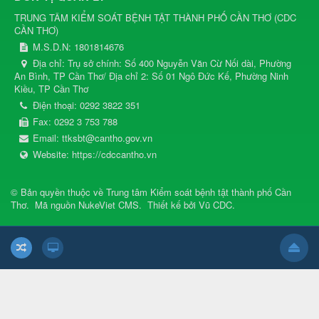
TRUNG TÂM KIỂM SOÁT BỆNH TẬT THÀNH PHỐ CẦN THƠ
(
CDC
CẦN THƠ
)
M.S.D.N: 1801814676
Địa chỉ:
Trụ sở chính: Số 400 Nguyễn Văn Cừ Nối dài, Phường
An Bình, TP Cần Thơ/ Địa chỉ 2: Số 01 Ngô Đức Kế, Phường Ninh
Kiều, TP Cần Thơ
Điện thoại:
0292 3822 351
Fax:
0292 3 753 788
Email:
ttksbt@cantho.gov.vn
Website:
https://cdccantho.vn
© Bản quyền thuộc về
Trung tâm Kiểm soát bệnh tật thành phố Cần
Thơ
.
Mã nguồn
NukeViet CMS
.
Thiết kế bởi
Vũ CDC
.