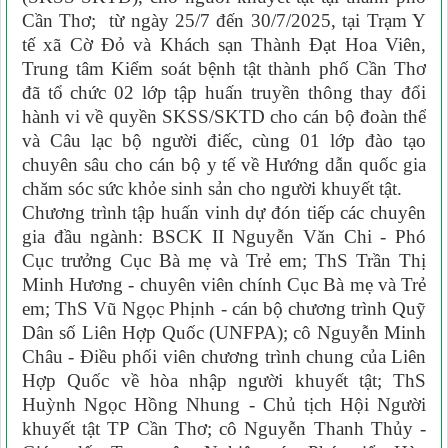
Cần Thơ; từ ngày 25/7 đến 30/7/2025, tại Trạm Y
tế xã Cờ Đỏ và Khách sạn Thành Đạt Hoa Viên,
Trung tâm Kiểm soát bệnh tật thành phố Cần Thơ
đã tổ chức 02 lớp tập huấn truyền thông thay đổi
hành vi về quyền SKSS/SKTD cho cán bộ đoàn thể
và Câu lạc bộ người điếc, cùng 01 lớp đào tạo
chuyên sâu cho cán bộ y tế về Hướng dẫn quốc gia
chăm sóc sức khỏe sinh sản cho người khuyết tật.
Chương trình tập huấn vinh dự đón tiếp các chuyên
gia đầu ngành: BSCK II Nguyễn Văn Chi - Phó
Cục trưởng Cục Bà mẹ và Trẻ em; ThS Trần Thị
Minh Hương - chuyên viên chính Cục Bà mẹ và Trẻ
em; ThS Vũ Ngọc Phịnh - cán bộ chương trình Quỹ
Dân số Liên Hợp Quốc (UNFPA); cô Nguyễn Minh
Châu - Điều phối viên chương trình chung của Liên
Hợp Quốc về hòa nhập người khuyết tật; ThS
Huỳnh Ngọc Hồng Nhung - Chủ tịch Hội Người
khuyết tật TP Cần Thơ; cô Nguyễn Thanh Thủy -