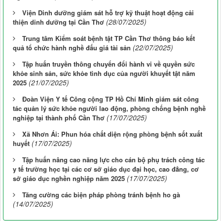
Viện Dinh dưỡng giám sát hỗ trợ kỹ thuật hoạt động cải
(28/07/2025)
thiện dinh dưỡng tại Cần Thơ
Trung tâm Kiểm soát bệnh tật TP Cần Thơ thông báo kết
(22/07/2025)
quả tổ chức hành nghề đấu giá tài sản
Tập huấn truyền thông chuyển đổi hành vi về quyền sức
khỏe sinh sản, sức khỏe tình dục của người khuyết tật năm
(21/07/2025)
2025
Đoàn Viện Y tế Công cộng TP Hồ Chí Minh giám sát công
tác quản lý sức khỏe người lao động, phòng chống bệnh nghề
(17/07/2025)
nghiệp tại thành phố Cần Thơ
Xã Nhơn Ái: Phun hóa chất diện rộng phòng bệnh sốt xuất
(17/07/2025)
huyết
Tập huấn nâng cao năng lực cho cán bộ phụ trách công tác
y tế trường học tại các cơ sở giáo dục đại học, cao đẳng, cơ
(17/07/2025)
sở giáo dục nghền nghiệp năm 2025
Tăng cường các biện pháp phòng tránh bệnh ho gà
(14/07/2025)