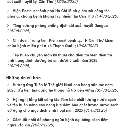
(12/08/2025)
sốt xuất huyết tại Cần Thơ
Viện Pasteur thành phố Hồ Chí Minh giám sát công tác
(14/08/2025)
phòng, chống bệnh không lây nhiễm tại Cần Thơ
Tăng cường phòng chống dịch sốt xuất huyết Dengue
(15/08/2025)
Chi đoàn Trung tâm Kiểm soát bệnh tật TP Cần Thơ khám,
(19/08/2025)
chữa bệnh miễn phí ở xã Thạnh Quới
Tập huấn chuyên môn kỹ thuật cho điều tra viên điều tra
tình trạng dinh dưỡng trẻ em dưới 5 tuổi năm 2025
(19/08/2025)
Những tin cũ hơn
Hưởng ứng Tuần lễ Thế giới Nuôi con bằng sữa mẹ năm
(03/08/2025)
2025: Ưu tiên tạo dựng hệ thống hỗ trợ bền vững
Hội nghị tổng kết công tác đảm bảo chất lượng nước sạch
và tập huấn nâng cao năng lực đảm bảo chất lượng nước sạch
(01/08/2025)
sử dụng cho mục đích sinh hoạt năm 2025
Cách tốt nhất để phòng ngừa bệnh dại bằng cách tiêm
(28/07/2025)
ngừa vắc xin