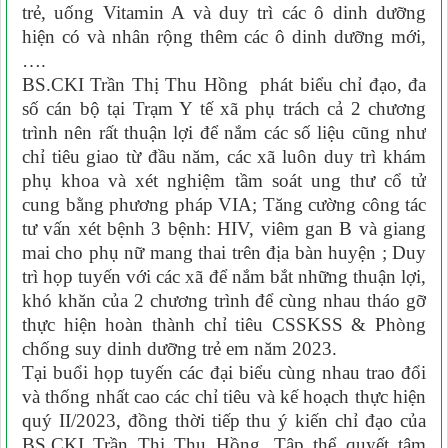
trẻ, uống Vitamin A và duy trì các ô dinh dưỡng
hiện có và nhân rộng thêm các ô dinh dưỡng mới,
….
BS.CKI Trần Thị Thu Hồng phát biểu chỉ đạo, đa
số cán bộ tại Trạm Y tế xã phụ trách cả 2 chương
trình nên rất thuận lợi để nắm các số liệu cũng như
chỉ tiêu giao từ đầu năm, các xã luôn duy trì khám
phụ khoa và xét nghiệm tầm soát ung thư cổ tử
cung bằng phương pháp VIA; Tăng cường công tác
tư vấn xét bệnh 3 bệnh: HIV, viêm gan B và giang
mai cho phụ nữ mang thai trên địa bàn huyện ; Duy
trì họp tuyến với các xã để nắm bắt những thuận lợi,
khó khăn của 2 chương trình để cùng nhau tháo gỡ
thực hiện hoàn thành chỉ tiêu CSSKSS & Phòng
chống suy dinh dưỡng trẻ em năm 2023.
Tại buổi họp tuyến các đại biểu cùng nhau trao đổi
và thống nhất cao các chỉ tiêu và kế hoạch thực hiện
quý II/2023, đồng thời tiếp thu ý kiến chỉ đạo của
BS.CKI Trần Thị Thu Hồng. Tập thể quyết tâm