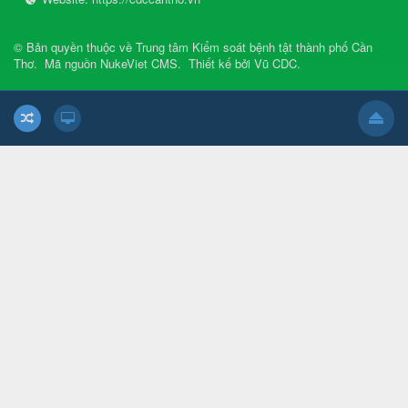
© Bản quyền thuộc về
Trung tâm Kiểm soát bệnh tật thành phố Cần
Thơ
.
Mã nguồn
NukeViet CMS
.
Thiết kế bởi
Vũ CDC
.