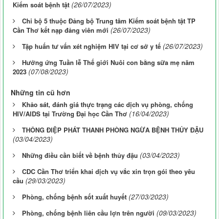
(26/07/2023)
Kiểm soát bệnh tật
Chi bộ 5 thuộc Đảng bộ Trung tâm Kiểm soát bệnh tật TP
(26/07/2023)
Cần Thơ kết nạp đảng viên mới
(26/07/2023)
Tập huấn tư vấn xét nghiệm HIV tại cơ sở y tế
Hưởng ứng Tuần lễ Thế giới Nuôi con bằng sữa mẹ năm
(07/08/2023)
2023
Những tin cũ hơn
Khảo sát, đánh giá thực trạng các dịch vụ phòng, chống
(16/04/2023)
HIV/AIDS tại Trường Đại học Cần Thơ
THÔNG ĐIỆP PHÁT THANH PHÒNG NGỪA BỆNH THỦY ĐẬU
(03/04/2023)
(03/04/2023)
Những điều cần biết về bệnh thủy đậu
CDC Cần Thơ triển khai dịch vụ vắc xin trọn gói theo yêu
(29/03/2023)
cầu
(27/03/2023)
Phòng, chống bệnh sốt xuất huyết
(09/03/2023)
Phòng, chống bệnh liên cầu lợn trên người