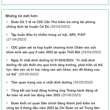
Những tin mới hơn
Đoàn Sở Y tế và CDC Cần Thơ kiểm tra công tác phòng
(20/04/2023)
chống dịch tại huyện Cờ Đỏ
Tập huấn điều trị nhiễm trùng cơ hội, ARV, PrEP
(21/04/2023)
CDC giám sát và họp tuyến chương trình Chăm sóc sức
(24/04/2023)
khỏe sinh sản quý II năm 2023 tại quận Thốt Nốt
Ngày Vi chất dinh dưỡng từ 01-02/6/2023: “Vi chất dinh
dưỡng rất cần thiết cho quá trình tăng trưởng, phát triển về thể
lực, tầm vóc và trí tuệ, nâng cao sức khỏe, sức đề kháng của
(25/05/2023)
cơ thể”
(30/05/2023)
Tầm quan trọng của vi chất dinh dưỡng
Tổng kết các hoạt động hưởng ứng Tháng hành động về
(20/06/2023)
An toàn vệ sinh lao động năm 2023
Đoàn khối cơ quan Dân chính Đảng thành phố kiểm tra
công tác 6 tháng đầu năm 2023 tại Chi Đoàn cơ sở Trung tâm