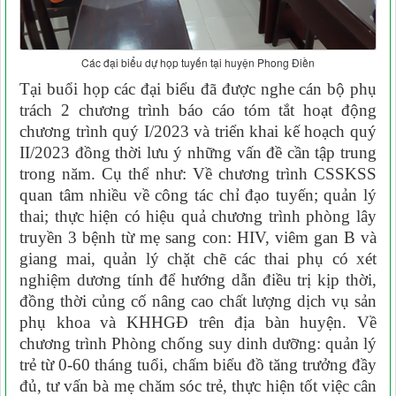
Các đại biểu dự họp tuyến tại huyện Phong Điền
Tại buổi họp các đại biểu đã được nghe cán bộ phụ
trách 2 chương trình báo cáo tóm tắt hoạt động
chương trình quý I/2023 và triển khai kế hoạch quý
II/2023 đồng thời lưu ý những vấn đề cần tập trung
trong năm. Cụ thể như: Về chương trình CSSKSS
quan tâm nhiều về công tác chỉ đạo tuyến; quản lý
thai; thực hiện có hiệu quả chương trình phòng lây
truyền 3 bệnh từ mẹ sang con: HIV, viêm gan B và
giang mai, quản lý chặt chẽ các thai phụ có xét
nghiệm dương tính để hướng dẫn điều trị kịp thời,
đồng thời củng cố nâng cao chất lượng dịch vụ sản
phụ khoa và KHHGĐ trên địa bàn huyện. Về
chương trình Phòng chống suy dinh dưỡng: quản lý
trẻ từ 0-60 tháng tuổi, chấm biểu đồ tăng trưởng đầy
đủ, tư vấn bà mẹ chăm sóc trẻ, thực hiện tốt việc cân