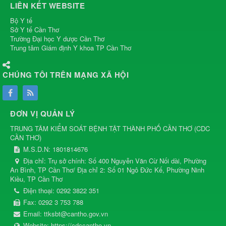
LIÊN KẾT WEBSITE
Bộ Y tế
Sở Y tế Cần Thơ
Trường Đại học Y dược Cần Thơ
Trung tâm Giám định Y khoa TP Cần Thơ
CHÚNG TÔI TRÊN MẠNG XÃ HỘI
ĐƠN VỊ QUẢN LÝ
TRUNG TÂM KIỂM SOÁT BỆNH TẬT THÀNH PHỐ CẦN THƠ
(
CDC
CẦN THƠ
)
M.S.D.N: 1801814676
Địa chỉ:
Trụ sở chính: Số 400 Nguyễn Văn Cừ Nối dài, Phường
An Bình, TP Cần Thơ/ Địa chỉ 2: Số 01 Ngô Đức Kế, Phường Ninh
Kiều, TP Cần Thơ
Điện thoại:
0292 3822 351
Fax:
0292 3 753 788
Email:
ttksbt@cantho.gov.vn
Website:
https://cdccantho.vn