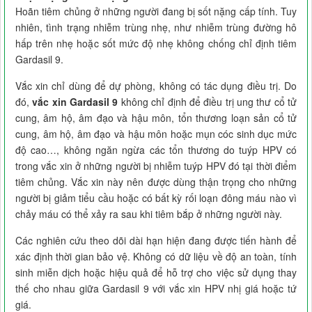
Hoãn tiêm chủng ở những người đang bị sốt nặng cấp tính. Tuy
nhiên, tình trạng nhiễm trùng nhẹ, như nhiễm trùng đường hô
hấp trên nhẹ hoặc sốt mức độ nhẹ không chống chỉ định tiêm
Gardasil 9.
Vắc xin chỉ dùng để dự phòng, không có tác dụng điều trị. Do
đó,
vắc xin Gardasil 9
không chỉ định để điều trị ung thư cổ tử
cung, âm hộ, âm đạo và hậu môn, tổn thương loạn sản cổ tử
cung, âm hộ, âm đạo và hậu môn hoặc mụn cóc sinh dục mức
độ cao…, không ngăn ngừa các tổn thương do tuýp HPV có
trong vắc xin ở những người bị nhiễm tuýp HPV đó tại thời điểm
tiêm chủng. Vắc xin này nên được dùng thận trọng cho những
người bị giảm tiểu cầu hoặc có bất kỳ rối loạn đông máu nào vì
chảy máu có thể xảy ra sau khi tiêm bắp ở những người này.
Các nghiên cứu theo dõi dài hạn hiện đang được tiến hành để
xác định thời gian bảo vệ. Không có dữ liệu về độ an toàn, tính
sinh miễn dịch hoặc hiệu quả để hỗ trợ cho việc sử dụng thay
thế cho nhau giữa Gardasil 9 với vắc xin HPV nhị giá hoặc tứ
giá.