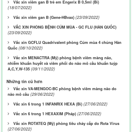
Vắc xin viêm gan B trẻ em Engerix B 0,5ml (Bỉ)
(18/07/2022)
(23/09/2022)
Vắc xin viêm gan B (Gene-HBvax)
VẮC XIN PHÒNG BỆNH CÚM MÙA - GC FLU (HÀN QUỐC)
(23/09/2022)
Vắc xin GCFLU Quadrivalent phòng Cúm mùa 4 chủng Hàn
(08/10/2022)
Quốc
Vắc xin MENACTRA (Mỹ) phòng bệnh viêm màng não,
nhiễm khuẩn huyết và viêm phổi do não mô cầu khuẩn tuýp
(09/11/2022)
A,C,Y,W-135
Những tin cũ hơn
Vắc xin VA-MENGOC-BC phòng bệnh viêm màng não do
(29/06/2022)
não mô cầu
(27/06/2022)
Vắc xin 6 trong 1 INFANRIX HEXA (Bỉ)
(27/06/2022)
Vắc xin 6 trong 1 HEXAXIM (Pháp)
Vắc xin ROTATEQ (Mỹ) phòng tiêu chảy cấp do Rota Virus
(27/06/2022)