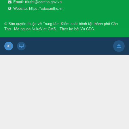
Email:
ttksbt@cantho.gov.vn
Website:
https://cdccantho.vn
© Bản quyền thuộc về
Trung tâm Kiểm soát bệnh tật thành phố Cần
Thơ
.
Mã nguồn
NukeViet CMS
.
Thiết kế bởi
Vũ CDC
.