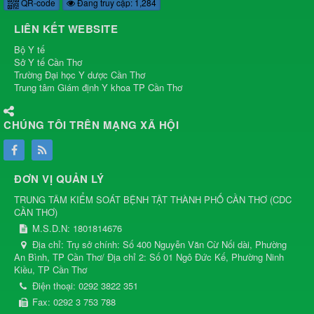
QR-code
Đang truy cập: 1,284
LIÊN KẾT WEBSITE
Bộ Y tế
Sở Y tế Cần Thơ
Trường Đại học Y dược Cần Thơ
Trung tâm Giám định Y khoa TP Cần Thơ
CHÚNG TÔI TRÊN MẠNG XÃ HỘI
ĐƠN VỊ QUẢN LÝ
TRUNG TÂM KIỂM SOÁT BỆNH TẬT THÀNH PHỐ CẦN THƠ
(
CDC
CẦN THƠ
)
M.S.D.N: 1801814676
Địa chỉ:
Trụ sở chính: Số 400 Nguyễn Văn Cừ Nối dài, Phường
An Bình, TP Cần Thơ/ Địa chỉ 2: Số 01 Ngô Đức Kế, Phường Ninh
Kiều, TP Cần Thơ
Điện thoại:
0292 3822 351
Fax:
0292 3 753 788