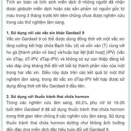
Tính an toàn và tính sinh miễn dịch ở những người đã nhận
được globulin miễn dịch hoặc các sản phẩm có nguồn gốc từ
máu trong 3 tháng trước khi tiêm chủng chưa được nghiên cứu
trong các thử nghiệm lâm sàng.
1. Sử dụng với các vắc xin khác Gardasil 9
Vắc xin Gardasil 9 có thể được dùng đồng thời với một vắc xin
tăng cường kết hợp chứa Bạch hầu (d) và uốn ván (T) cùng với
ho gà [thành phần vô bào] và/hoặc bại liệt [bất hoạt] (IPV) (vắc
xin dTap, dT-IPV, dTap-IPV) và không có sự can thiệp đáng kể
vào đáp ứng kháng thể đối với bất kỳ thành phần nào của một
trong hai vắc xin. Điều này dựa trên các kết quả từ một thử
nghiệm lâm sàng, trong đó vắc xin dTap-IPV kết hợp được sử
dụng đồng thời với liều Gardasil 9 đầu tiên.
2. Sử dụng với thuốc tránh thai chứa hormon
Trong các nghiên cứu lâm sàng, 60,2% phụ nữ từ 16-26
tuổi
tiêm Gardasil 9
đã sử dụng thuốc tránh thai chứa hormon
trong thời gian tiêm chủng ở các nghiên cứu lâm sàng. Sử dụng
thuốc tránh thai chứa hormon dường như không ảnh hưởng
đến đáp ứng miễn dịch đặc hiệu tuýp đối với Gardasil 9.