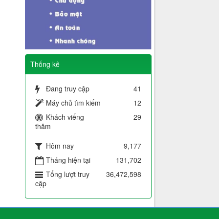
Thống kê
Đang truy cập
41
Máy chủ tìm kiếm
12
Khách viếng
29
thăm
Hôm nay
9,177
Tháng hiện tại
131,702
Tổng lượt truy
36,472,598
cập