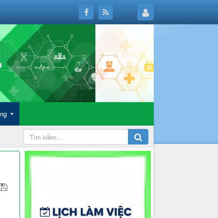
ông
▼