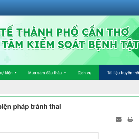
sự kiện
Mua sắm đấu thầu
Dịch vụ
Tài liệu truyền th
▼
▼
iện pháp tránh thai