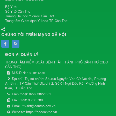
Bộ Y tế
Sở Y tế Cần Thơ
Trường Đại học Y dược Cần Thơ
Trung tâm Giám định Y khoa TP Cần Thơ
CHÚNG TÔI TRÊN MẠNG XÃ HỘI
ĐƠN VỊ QUẢN LÝ
TRUNG TÂM KIỂM SOÁT BỆNH TẬT THÀNH PHỐ CẦN THƠ
(
CDC
CẦN THƠ
)
M.S.D.N: 1801814676
Địa chỉ:
Trụ sở chính: Số 400 Nguyễn Văn Cừ Nối dài, Phường
An Bình, TP Cần Thơ/ Địa chỉ 2: Số 01 Ngô Đức Kế, Phường Ninh
Kiều, TP Cần Thơ
Điện thoại:
0292 3822 351
Fax:
0292 3 753 788
Email:
ttksbt@cantho.gov.vn
Website:
https://cdccantho.vn