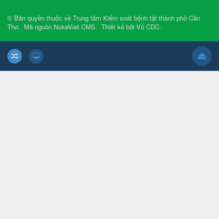
© Bản quyền thuộc về
Trung tâm Kiểm soát bệnh tật thành phố Cần
Thơ
.
Mã nguồn
NukeViet CMS
.
Thiết kế bởi
Vũ CDC
.