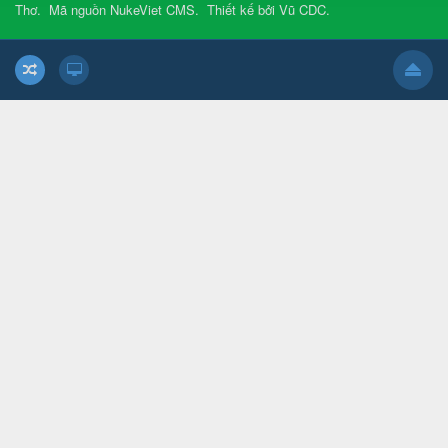
Thơ
.
Mã nguồn
NukeViet CMS
.
Thiết kế bởi
Vũ CDC
.