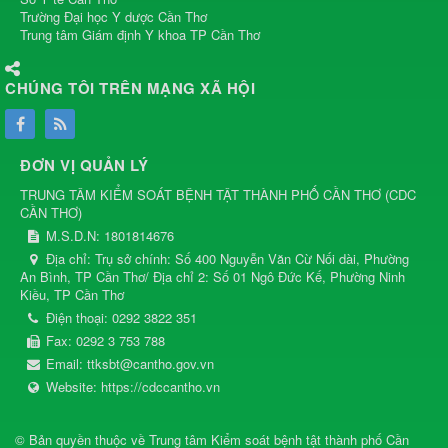
Trường Đại học Y dược Cần Thơ
Trung tâm Giám định Y khoa TP Cần Thơ
CHÚNG TÔI TRÊN MẠNG XÃ HỘI
ĐƠN VỊ QUẢN LÝ
TRUNG TÂM KIỂM SOÁT BỆNH TẬT THÀNH PHỐ CẦN THƠ
(
CDC
CẦN THƠ
)
M.S.D.N: 1801814676
Địa chỉ:
Trụ sở chính: Số 400 Nguyễn Văn Cừ Nối dài, Phường
An Bình, TP Cần Thơ/ Địa chỉ 2: Số 01 Ngô Đức Kế, Phường Ninh
Kiều, TP Cần Thơ
Điện thoại:
0292 3822 351
Fax:
0292 3 753 788
Email:
ttksbt@cantho.gov.vn
Website:
https://cdccantho.vn
© Bản quyền thuộc về
Trung tâm Kiểm soát bệnh tật thành phố Cần