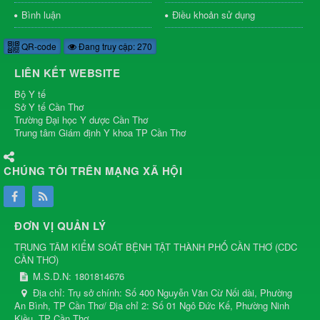
Bình luận
Điều khoản sử dụng
QR-code
Đang truy cập: 270
LIÊN KẾT WEBSITE
Bộ Y tế
Sở Y tế Cần Thơ
Trường Đại học Y dược Cần Thơ
Trung tâm Giám định Y khoa TP Cần Thơ
CHÚNG TÔI TRÊN MẠNG XÃ HỘI
ĐƠN VỊ QUẢN LÝ
TRUNG TÂM KIỂM SOÁT BỆNH TẬT THÀNH PHỐ CẦN THƠ
(
CDC
CẦN THƠ
)
M.S.D.N: 1801814676
Địa chỉ:
Trụ sở chính: Số 400 Nguyễn Văn Cừ Nối dài, Phường
An Bình, TP Cần Thơ/ Địa chỉ 2: Số 01 Ngô Đức Kế, Phường Ninh
Kiều, TP Cần Thơ