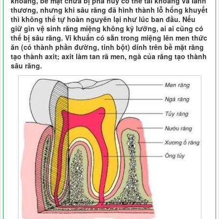
khoáng, bề mặt chưa bị phá hủy có thể tái khoáng và lành
thương, nhưng khi sâu răng đã hình thành lỗ hổng khuyết
thì không thể tự hoàn nguyên lại như lúc ban đầu. Nếu
giữ gìn vệ sinh răng miệng không kỹ lưỡng, ai ai cũng có
thể bị sâu răng. Vi khuẩn có sẵn trong miệng lên men thức
ăn (có thành phần đường, tinh bột) dính trên bề mặt răng
tạo thành axit; axit làm tan rã men, ngà của răng tạo thành
sâu răng.