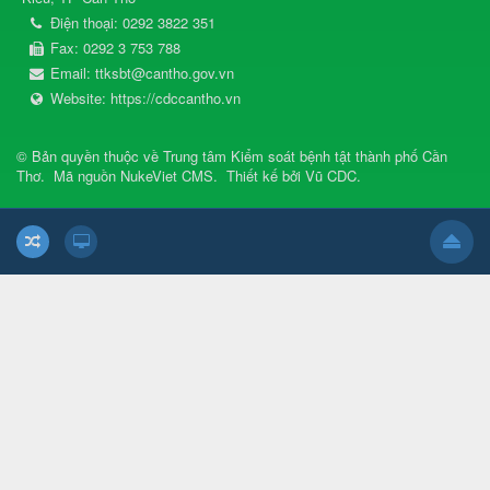
Điện thoại:
0292 3822 351
Fax:
0292 3 753 788
Email:
ttksbt@cantho.gov.vn
Website:
https://cdccantho.vn
© Bản quyền thuộc về
Trung tâm Kiểm soát bệnh tật thành phố Cần
Thơ
.
Mã nguồn
NukeViet CMS
.
Thiết kế bởi
Vũ CDC
.