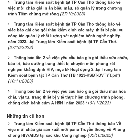
Trung tâm Kiểm soát bệnh tật TP Cần Thơ thông báo về
việc mời chào giá in ấn biểu mẫu, sổ quản lý trong chương
(27/10/2023)
trình Tiêm chủng mở rộng
Trung tâm Kiểm soát bệnh tật TP Cần Thơ thông báo về
việc báo giá cho gói thầu kiểm định các máy, thiết bị phụ vụ
công tác quản lý chất lượng xét nghiệm bệnh nghề nghiệp
năm 2023...tại Trung tâm Kiểm soát bệnh tật TP Cần Thơ.
(27/10/2023)
Thông báo lần 2 về việc yêu cầu báo giá gói thầu sửa chửa,
bảo trì, bảo dưỡng trang thiết bị chuyên môn phòng xét
nghiệm khẳng định HIV, mục B- Hoạt động 2..tại Trung tâm
Kiểm soát bệnh tật TP Cần Thơ (TB 1923-KSBT-DVTYT.pdf)
(10/11/2023)
Thông báo lần 2 về việc yêu cầu báo giá gói thầu mua hóa
chất, vật tư, trang thiết bị y tế thực hiện chương trình phòng,
(10/11/2023)
chống dịch bệnh cúm A H5N1 năm 2023
Những tin cũ hơn
Trung tâm Kiểm soát bệnh tật TP Cần Thơ thông báo Về
việc mời chào giá sản xuất mới pano Truyền thông về Phòng
(05/10/2023)
chống HIV/AIDS tại các khu Công nghiệp