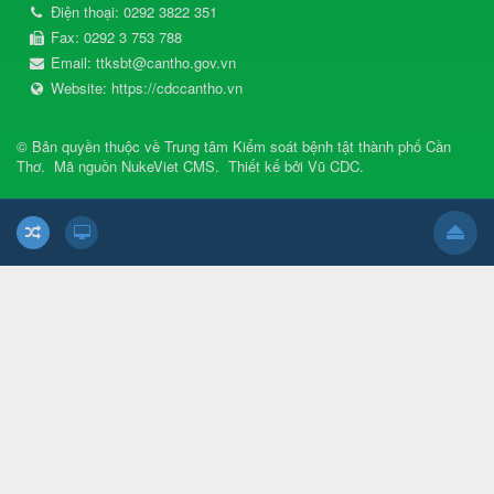
Điện thoại:
0292 3822 351
Fax:
0292 3 753 788
Email:
ttksbt@cantho.gov.vn
Website:
https://cdccantho.vn
© Bản quyền thuộc về
Trung tâm Kiểm soát bệnh tật thành phố Cần
Thơ
.
Mã nguồn
NukeViet CMS
.
Thiết kế bởi
Vũ CDC
.