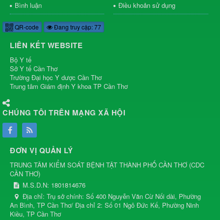
Bình luận
Điều khoản sử dụng
QR-code
Đang truy cập: 77
LIÊN KẾT WEBSITE
Bộ Y tế
Sở Y tế Cần Thơ
Trường Đại học Y dược Cần Thơ
Trung tâm Giám định Y khoa TP Cần Thơ
CHÚNG TÔI TRÊN MẠNG XÃ HỘI
ĐƠN VỊ QUẢN LÝ
TRUNG TÂM KIỂM SOÁT BỆNH TẬT THÀNH PHỐ CẦN THƠ
(
CDC
CẦN THƠ
)
M.S.D.N: 1801814676
Địa chỉ:
Trụ sở chính: Số 400 Nguyễn Văn Cừ Nối dài, Phường
An Bình, TP Cần Thơ/ Địa chỉ 2: Số 01 Ngô Đức Kế, Phường Ninh
Kiều, TP Cần Thơ