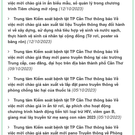
việc mời chào giá in ấn biểu mẫu, sổ quản lý trong chương
(12/10/2023)
trình Tiêm chủng mở rộng
Trung tâm Kiểm soát bệnh tật TP Cần Thơ thông báo Về
việc mời chào giá sản xuất tài liệu Truyền thông thay đổi hành
vi về xây dựng, sử dụng nhà tiêu hợp vệ sinh và nước sạch,
thực hành vệ sinh cá nhân tại cộng đồng (Tờ rơi, poster và
(12/10/2023)
băng rôn)
Trung tâm Kiểm soát bệnh tật TP Cần Thơ thông báo Về
việc mời chào giá thay mới pano truyền thông tại các trường
Trung cấp, cao đẳng, đại học trên địa bàn thành phố Cần Thơ
(09/10/2023)
Trung tâm Kiểm soát bệnh tật TP Cần Thơ thông báo Về
việc mời chào giá sản xuất và lắp đặt pano truyền thông về
(05/10/2023)
phòng chống tác hại của thuốc lá
Trung tâm Kiểm soát bệnh tật TP Cần Thơ thông báo Về
việc mời chào giá in ấn tờ rơi, áp phích cho hoạt động
chương trình hành động tiến tới loại trừ HIV, viêm gan B,
(05/10/2023)
giang mai lây truyền từ mẹ sang con năm 2023
Trung tâm Kiểm soát bệnh tật TP Cần Thơ thông báo Về
việc mời chào giá sản xuất mới pano Truyền thông về Phòng