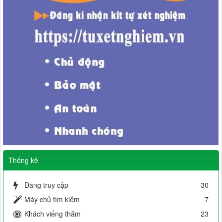
Thống kê
Đang truy cập
30
Máy chủ tìm kiếm
7
Khách viếng thăm
23