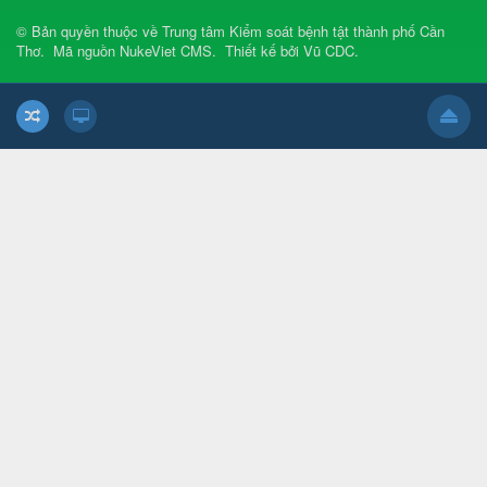
© Bản quyền thuộc về
Trung tâm Kiểm soát bệnh tật thành phố Cần
Thơ
.
Mã nguồn
NukeViet CMS
.
Thiết kế bởi
Vũ CDC
.