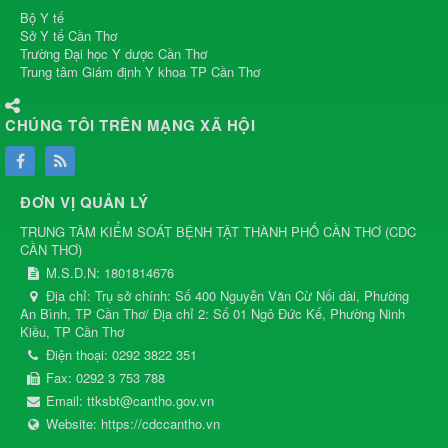
Bộ Y tế
Sở Y tế Cần Thơ
Trường Đại học Y dược Cần Thơ
Trung tâm Giám định Y khoa TP Cần Thơ
CHÚNG TÔI TRÊN MẠNG XÃ HỘI
ĐƠN VỊ QUẢN LÝ
TRUNG TÂM KIỂM SOÁT BỆNH TẬT THÀNH PHỐ CẦN THƠ
(
CDC
CẦN THƠ
)
M.S.D.N: 1801814676
Địa chỉ:
Trụ sở chính: Số 400 Nguyễn Văn Cừ Nối dài, Phường
An Bình, TP Cần Thơ/ Địa chỉ 2: Số 01 Ngô Đức Kế, Phường Ninh
Kiều, TP Cần Thơ
Điện thoại:
0292 3822 351
Fax:
0292 3 753 788
Email:
ttksbt@cantho.gov.vn
Website:
https://cdccantho.vn