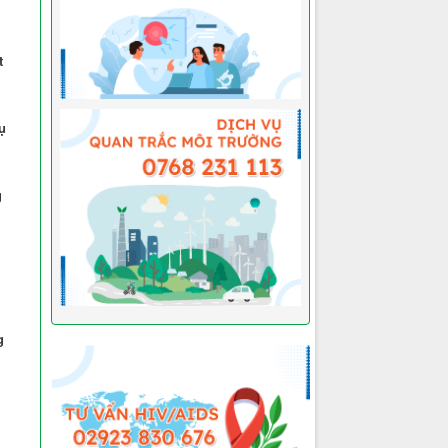
t
ụ
g
g