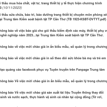
 thầu mua hóa chất, vật tư, trang thiết bị y tế thực hiện chương trình
(10/11/2023)
3
i thầu sửa chửa, bảo trì, bảo dưỡng trang thiết bị chuyên môn phòng xé
tại Trung tâm Kiểm soát bệnh tật TP Cần Thơ (TB 1923-KSBT-DVTYT.pdf)
ông báo về việc báo giá cho gói thầu kiểm định các máy, thiết bị phụ v
nghề nghiệp năm 2023...tại Trung tâm Kiểm soát bệnh tật TP Cần Thơ.
hông báo về việc mời chào giá in ấn biểu mẫu, sổ quản lý trong chươn
hông báo về việc mời chào giá in sổ theo dõi sức khỏe bà mẹ và trẻ em
 tạo quảng cáo facebook phục vụ Tuyên truyền trên Fanpage Trung tâm
hông báo Về việc mời chào giá in ấn biểu mẫu, sổ quản lý trong chươn
ông báo Về việc mời chào giá sản xuất tài liệu Truyền thông thay đổi
sinh và nước sạch, thực hành vệ sinh cá nhân tại cộng đồng (Tờ rơi,