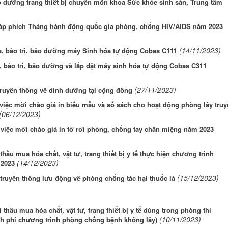
ảo dưỡng trang thiết bị chuyên môn khoa Sức khỏe sinh sản, Trung tâm
, áp phích Tháng hành động quốc gia phòng, chống HIV/AIDS năm 2023
(14/11/2023)
ra, bảo trì, bảo dưỡng máy Sinh hóa tự động Cobas C111
, bảo trì, bảo dưỡng và lắp đặt máy sinh hóa tự động Cobas C311
(27/11/2023)
truyền thông về dinh dưỡng tại cộng đồng
 việc mời chào giá in biểu mẫu và sổ sách cho hoạt động phòng lây tru
(06/12/2023)
 việc mời chào giá in tờ rơi phòng, chống tay chân miệng năm 2023
hầu mua hóa chất, vật tư, trang thiết bị y tế thực hiện chương trình
(14/12/2023)
 2023
(15/12/2023)
truyền thông lưu động về phòng chống tác hại thuốc lá
 thầu mua hóa chất, vật tư, trang thiết bị y tế dùng trong phòng thí
(10/11/2023)
nh phí chương trình phòng chống bệnh không lây)