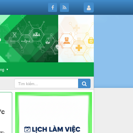
ông
▼
ực