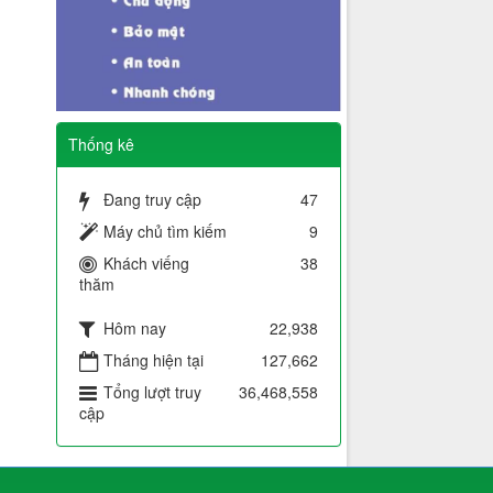
Thống kê
Đang truy cập
47
Máy chủ tìm kiếm
9
Khách viếng
38
thăm
Hôm nay
22,938
Tháng hiện tại
127,662
Tổng lượt truy
36,468,558
cập