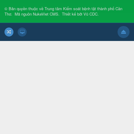
© Bản quyền thuộc về
Trung tâm Kiểm soát bệnh tật thành phố Cần
Thơ
.
Mã nguồn
NukeViet CMS
.
Thiết kế bởi
Vũ CDC
.