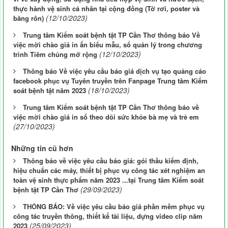
thực hành vệ sinh cá nhân tại cộng đồng (Tờ rơi, poster và
(12/10/2023)
băng rôn)
Trung tâm Kiểm soát bệnh tật TP Cần Thơ thông báo Về
việc mời chào giá in ấn biểu mẫu, sổ quản lý trong chương
(12/10/2023)
trình Tiêm chủng mở rộng
Thông báo Về việc yêu cầu báo giá dịch vụ tạo quảng cáo
facebook phục vụ Tuyên truyền trên Fanpage Trung tâm Kiểm
(18/10/2023)
soát bệnh tật năm 2023
Trung tâm Kiểm soát bệnh tật TP Cần Thơ thông báo về
việc mời chào giá in sổ theo dõi sức khỏe bà mẹ và trẻ em
(27/10/2023)
Những tin cũ hơn
Thông báo về việc yêu cầu báo giá: gói thầu kiểm định,
hiệu chuẩn các máy, thiết bị phục vụ công tác xét nghiệm an
toàn vệ sinh thực phẩm năm 2023 ...tại Trung tâm Kiểm soát
(29/09/2023)
bệnh tật TP Cần Thơ
THÔNG BÁO: Về việc yêu cầu báo giá phần mềm phục vụ
công tác truyền thông, thiết kế tài liệu, dựng video clip năm
(25/09/2023)
2023