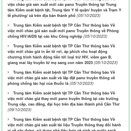
việc chào giá sản xuất mới các pano Truyền thông tại Trung
tâm Kiểm soát bệnh tật, Trung tâm Y tế quận/ huyện và Trạm Y
(05/10/2023)
tế phường/ xã trên địa bàn thành phố
Trung tâm Kiểm soát bệnh tật TP Cần Thơ thông báo Về
việc mời chào giá sản xuất mới pano Truyền thông về Phòng
(05/10/2023)
chống HIV/AIDS tại các khu Công nghiệp
Trung tâm Kiểm soát bệnh tật TP Cần Thơ thông báo Về
việc mời chào giá in ấn tờ rơi, áp phích cho hoạt động
chương trình hành động tiến tới loại trừ HIV, viêm gan B,
(05/10/2023)
giang mai lây truyền từ mẹ sang con năm 2023
Trung tâm Kiểm soát bệnh tật TP Cần Thơ thông báo Về
việc mời chào giá sản xuất và lắp đặt pano truyền thông về
(05/10/2023)
phòng chống tác hại của thuốc lá
Trung tâm Kiểm soát bệnh tật TP Cần Thơ thông báo Về
việc mời chào giá thay mới pano truyền thông tại các trường
Trung cấp, cao đẳng, đại học trên địa bàn thành phố Cần Thơ
(09/10/2023)
Trung tâm Kiểm soát bệnh tật TP Cần Thơ thông báo Về
việc mời chào giá sản xuất tài liệu Truyền thông thay đổi hành
vi về xây dựng, sử dụng nhà tiêu hợp vệ sinh và nước sạch,