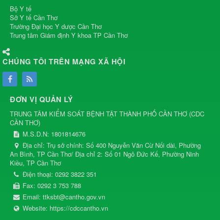
Bộ Y tế
Sở Y tế Cần Thơ
Trường Đại học Y dược Cần Thơ
Trung tâm Giám định Y khoa TP Cần Thơ
CHÚNG TÔI TRÊN MẠNG XÃ HỘI
ĐƠN VỊ QUẢN LÝ
TRUNG TÂM KIỂM SOÁT BỆNH TẬT THÀNH PHỐ CẦN THƠ
(
CDC
CẦN THƠ
)
M.S.D.N: 1801814676
Địa chỉ:
Trụ sở chính: Số 400 Nguyễn Văn Cừ Nối dài, Phường
An Bình, TP Cần Thơ/ Địa chỉ 2: Số 01 Ngô Đức Kế, Phường Ninh
Kiều, TP Cần Thơ
Điện thoại:
0292 3822 351
Fax:
0292 3 753 788
Email:
ttksbt@cantho.gov.vn
Website:
https://cdccantho.vn