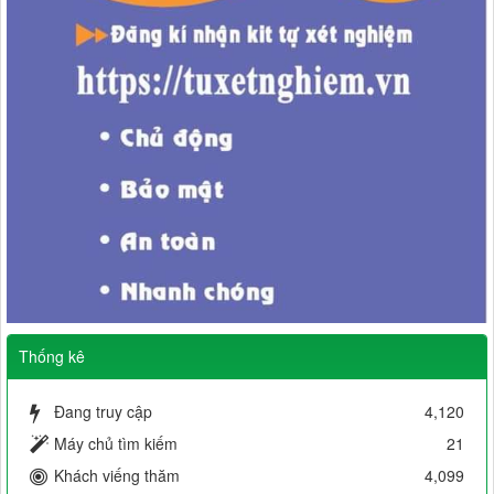
Thống kê
Đang truy cập
4,120
Máy chủ tìm kiếm
21
Khách viếng thăm
4,099