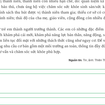
ị thành niên, thanh niên còn nhiều hạn chế, do: quan niệm xã
 bảo thủ, chưa ủng hộ việc chăm sóc sức khỏe sinh sản/sức 
ính sách thu hút được vị thành niên tham gia; thiếu cơ sở có 
hành niên; thái độ của cha mẹ, giáo viên, cộng đồng còn nhiều 
từ trẻ em thành người trưởng thành. Các em có những đặc điểm
ích khám phá cái mới, khám phá năng lực bản thân, năng động, 
ên liên tục đối mặt với những thách thức cũng như nguy cơ. Để 
ng nhu cầu cơ bản gồm một môi trường an toàn, thông tin đầy đ
tư vấn và chăm sóc sức khỏe phù hợp.
Nguồn tin:
Tin, ảnh: Thiên 