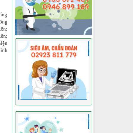
sống
đồng
iên;
iên;
hiện
sinh