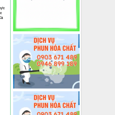
rực
óc
Cà