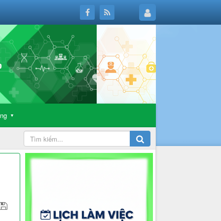
ông
▼