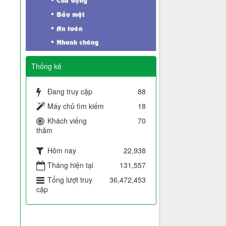
Thống kê
Đang truy cập
88
Máy chủ tìm kiếm
18
Khách viếng
70
thăm
Hôm nay
22,938
Tháng hiện tại
131,557
,
Tổng lượt truy
36,472,453
cập