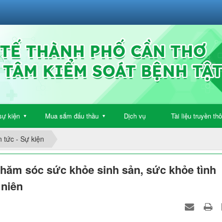
sự kiện
Mua sắm đấu thầu
Dịch vụ
Tài liệu truyền th
▼
▼
n tức - Sự kiện
hăm sóc sức khỏe sinh sản, sức khỏe tình
 niên