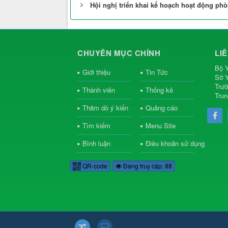
Hội nghị triển khai kế hoạch hoạt động phò
CHUYÊN MỤC CHÍNH
LI
Bộ Y
Giới thiệu
Tin Tức
Sở Y
Trườ
Thành viên
Thống kê
Trun
Thăm dò ý kiến
Quảng cáo
Tìm kiếm
Menu Site
Bình luận
Điều khoản sử dụng
QR-code
Đang truy cập: 88