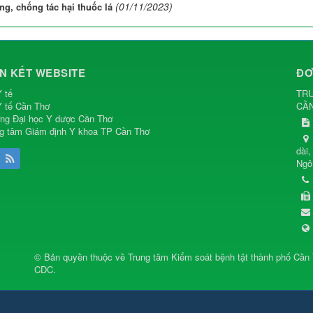
(01/11/2023)
ng, chống tác hại thuốc lá
ÊN KẾT WEBSITE
ĐƠ
 tế
TRU
 tế Cần Thơ
CẦ
ng Đại học Y dược Cần Thơ
g tâm Giám định Y khoa TP Cần Thơ
dài
Ngô
© Bản quyền thuộc về
Trung tâm Kiểm soát bệnh tật thành phố Cần
CDC
.