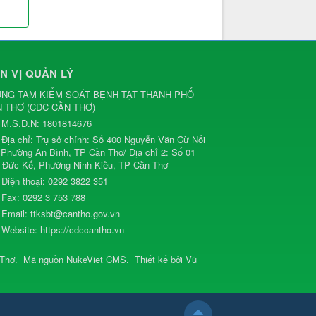
N VỊ QUẢN LÝ
NG TÂM KIỂM SOÁT BỆNH TẬT THÀNH PHỐ
N THƠ
(
CDC CẦN THƠ
)
M.S.D.N: 1801814676
Địa chỉ:
Trụ sở chính: Số 400 Nguyễn Văn Cừ Nối
, Phường An Bình, TP Cần Thơ/ Địa chỉ 2: Số 01
 Đức Kế, Phường Ninh Kiều, TP Cần Thơ
Điện thoại:
0292 3822 351
Fax:
0292 3 753 788
Email:
ttksbt@cantho.gov.vn
Website:
https://cdccantho.vn
 Thơ
.
Mã nguồn
NukeViet CMS
.
Thiết kế bởi
Vũ