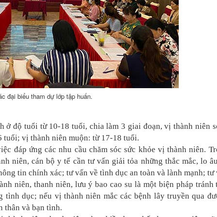
c đại biểu tham dự lớp tập huấn.
h ở độ tuổi từ 10-18 tuổi, chia làm 3 giai đoạn, vị thành niên 
6 tuổi; vị thành niên muộn: từ 17-18 tuổi.
việc đáp ứng các nhu cầu chăm sóc sức khỏe vị thành niên. T
nh niên, cán bộ y tế cần tư vấn giải tỏa những thắc mắc, lo â
 thông tin chính xác; tư vấn về tình dục an toàn và lành mạnh; tư
ành niên, thanh niên, lưu ý bao cao su là một biện pháp tránh 
g tình dục; nếu vị thành niên mắc các bệnh lây truyền qua đ
n thân và bạn tình.