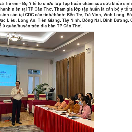
và Trẻ em - Bộ Y tế tổ chức lớp Tập huấn chăm sóc sức khỏe sinh
thanh niên tại TP Cần Thơ. Tham gia lớp tập huấn là cán bộ y tế t
sinh sản tại CDC các tỉnh/thành: Bến Tre, Trà Vinh, Vĩnh Long, S
Bạc Liêu, Long An, Tiền Giang, Tây Ninh, Đồng Nai, Bình Dương, 
ế 9 quận/huyện trên địa bàn TP Cần Thơ.