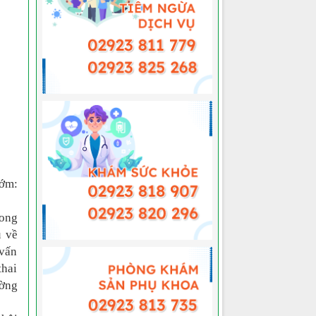
sớm:
rong
u về
 vấn
thai
ường