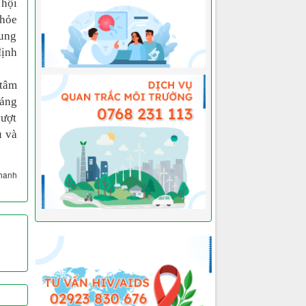
 hội
khỏe
cung
định
 tâm
sáng
vượt
ủ và
Thanh