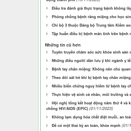
Điều tra đánh giá thực trạng bệnh không l
Phòng chống bệnh răng miệng cho học si
Chi bộ 3 thuộc Đảng bộ Trung tâm Kiểm soá
Tập huấn điều trị bệnh mãn tính trên bệnh
Những tin cũ hơn
Tuyên truyền chăm sóc sức khỏe sinh sản c
Những điều người dân lưu ý khi ngành y tế
Bệnh tay chân miệng: Không nên chủ quan
Theo dõi sát trẻ khi bị bệnh tay chân miệng
Nhiều biến chứng nguy hiểm từ bệnh tay 
Thực hiện vệ sinh cá nhân, môi trường và
Hội nghị tổng kết hoạt động năm thứ 4 và 
(01/11/2023)
chống HIV/AIDS (EPIC)
Không lạm dụng hóa chất diệt muỗi, an to
(01/
Để có một thai kỳ an toàn, khỏe mạnh