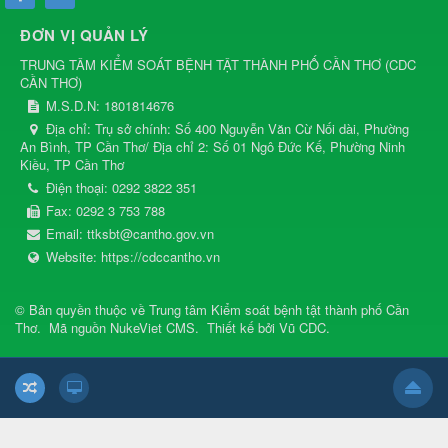
ĐƠN VỊ QUẢN LÝ
TRUNG TÂM KIỂM SOÁT BỆNH TẬT THÀNH PHỐ CẦN THƠ
(
CDC
CẦN THƠ
)
M.S.D.N: 1801814676
Địa chỉ:
Trụ sở chính: Số 400 Nguyễn Văn Cừ Nối dài, Phường
An Bình, TP Cần Thơ/ Địa chỉ 2: Số 01 Ngô Đức Kế, Phường Ninh
Kiều, TP Cần Thơ
Điện thoại:
0292 3822 351
Fax:
0292 3 753 788
Email:
ttksbt@cantho.gov.vn
Website:
https://cdccantho.vn
© Bản quyền thuộc về
Trung tâm Kiểm soát bệnh tật thành phố Cần
Thơ
.
Mã nguồn
NukeViet CMS
.
Thiết kế bởi
Vũ CDC
.