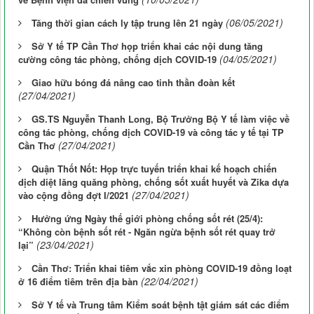
(06/05/2021)
Tăng thời gian cách ly tập trung lên 21 ngày
Sở Y tế TP Cần Thơ họp triển khai các nội dung tăng
(04/05/2021)
cường công tác phòng, chống dịch COVID-19
Giao hữu bóng đá nâng cao tinh thần đoàn kết
(27/04/2021)
GS.TS Nguyễn Thanh Long, Bộ Trưởng Bộ Y tế làm việc về
công tác phòng, chống dịch COVID-19 và công tác y tế tại TP
(27/04/2021)
Cần Thơ
Quận Thốt Nốt: Họp trực tuyến triển khai kế hoạch chiến
dịch diệt lăng quăng phòng, chống sốt xuất huyết và Zika dựa
(27/04/2021)
vào cộng đồng đợt I/2021
Hưởng ứng Ngày thế giới phòng chống sốt rét (25/4):
“Không còn bệnh sốt rét - Ngăn ngừa bệnh sốt rét quay trở
(23/04/2021)
lại”
Cần Thơ: Triển khai tiêm vắc xin phòng COVID-19 đồng loạt
(22/04/2021)
ở 16 điểm tiêm trên địa bàn
Sở Y tế và Trung tâm Kiểm soát bệnh tật giám sát các điểm