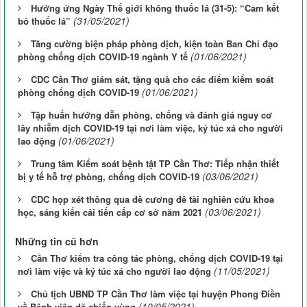
Hưởng ứng Ngày Thế giới không thuốc lá (31-5): “Cam kết
(31/05/2021)
bỏ thuốc lá”
Tăng cường biện pháp phòng dịch, kiện toàn Ban Chỉ đạo
(01/06/2021)
phòng chống dịch COVID-19 ngành Y tế
CDC Cần Thơ giám sát, tặng quà cho các điểm kiểm soát
(01/06/2021)
phòng chống dịch COVID-19
Tập huấn hướng dẫn phòng, chống và đánh giá nguy cơ
lây nhiễm dịch COVID-19 tại nơi làm việc, ký túc xá cho người
(01/06/2021)
lao động
Trung tâm Kiểm soát bệnh tật TP Cần Thơ: Tiếp nhận thiết
(03/06/2021)
bị y tế hỗ trợ phòng, chống dịch COVID-19
CDC họp xét thông qua đề cương đề tài nghiên cứu khoa
(03/06/2021)
học, sáng kiến cải tiến cấp cơ sở năm 2021
Những tin cũ hơn
Cần Thơ kiểm tra công tác phòng, chống dịch COVID-19 tại
(11/05/2021)
nơi làm việc và ký túc xá cho người lao động
Chủ tịch UBND TP Cần Thơ làm việc tại huyện Phong Điền
(10/05/2021)
về Bệnh viện dã chiến vùng