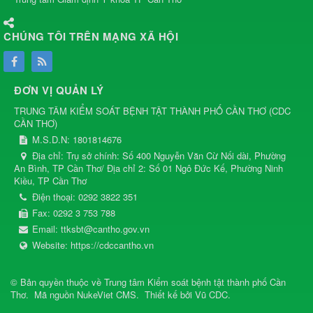
CHÚNG TÔI TRÊN MẠNG XÃ HỘI
ĐƠN VỊ QUẢN LÝ
TRUNG TÂM KIỂM SOÁT BỆNH TẬT THÀNH PHỐ CẦN THƠ
(
CDC
CẦN THƠ
)
M.S.D.N: 1801814676
Địa chỉ:
Trụ sở chính: Số 400 Nguyễn Văn Cừ Nối dài, Phường
An Bình, TP Cần Thơ/ Địa chỉ 2: Số 01 Ngô Đức Kế, Phường Ninh
Kiều, TP Cần Thơ
Điện thoại:
0292 3822 351
Fax:
0292 3 753 788
Email:
ttksbt@cantho.gov.vn
Website:
https://cdccantho.vn
© Bản quyền thuộc về
Trung tâm Kiểm soát bệnh tật thành phố Cần
Thơ
.
Mã nguồn
NukeViet CMS
.
Thiết kế bởi
Vũ CDC
.