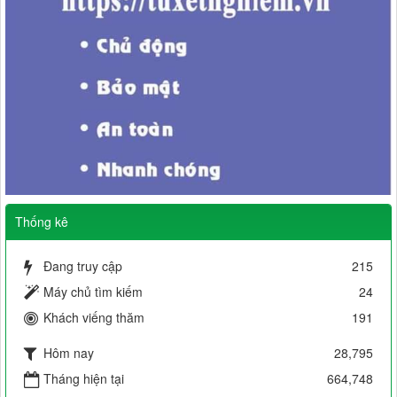
Thống kê
Đang truy cập
215
Máy chủ tìm kiếm
24
Khách viếng thăm
191
Hôm nay
28,795
Tháng hiện tại
664,748