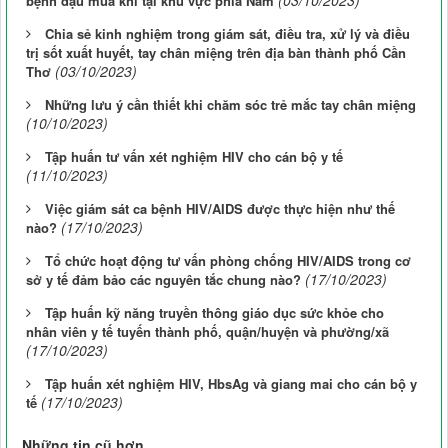
(03/10/2023)
bệnh đậu mùa khỉ tại khu vực phía Nam
Chia sẻ kinh nghiệm trong giám sát, điều tra, xử lý và điều
trị sốt xuất huyết, tay chân miệng trên địa bàn thành phố Cần
(03/10/2023)
Thơ
Những lưu ý cần thiết khi chăm sóc trẻ mắc tay chân miệng
(10/10/2023)
Tập huấn tư vấn xét nghiệm HIV cho cán bộ y tế
(11/10/2023)
Việc giám sát ca bệnh HIV/AIDS được thực hiện như thế
(17/10/2023)
nào?
Tổ chức hoạt động tư vấn phòng chống HIV/AIDS trong cơ
(17/10/2023)
sở y tế đảm bảo các nguyên tắc chung nào?
Tập huấn kỹ năng truyền thông giáo dục sức khỏe cho
nhân viên y tế tuyến thành phố, quận/huyện và phường/xã
(17/10/2023)
Tập huấn xét nghiệm HIV, HbsAg và giang mai cho cán bộ y
(17/10/2023)
tế
Những tin cũ hơn