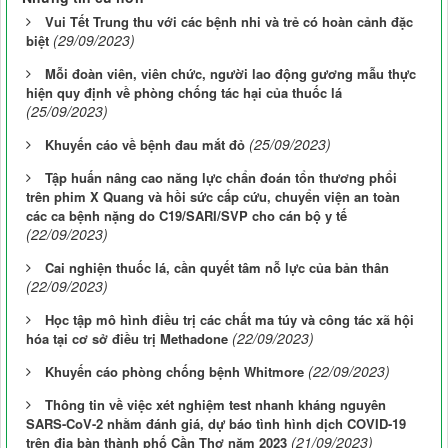
Vui Tết Trung thu với các bệnh nhi và trẻ có hoàn cảnh đặc
(29/09/2023)
biệt
Mỗi đoàn viên, viên chức, người lao động gương mẫu thực
hiện quy định về phòng chống tác hại của thuốc lá
(25/09/2023)
(25/09/2023)
Khuyến cáo về bệnh đau mắt đỏ
Tập huấn nâng cao năng lực chẩn đoán tổn thương phổi
trên phim X Quang và hồi sức cấp cứu, chuyển viện an toàn
các ca bệnh nặng do C19/SARI/SVP cho cán bộ y tế
(22/09/2023)
Cai nghiện thuốc lá, cần quyết tâm nỗ lực của bản thân
(22/09/2023)
Học tập mô hình điều trị các chất ma túy và công tác xã hội
(22/09/2023)
hóa tại cơ sở điều trị Methadone
(22/09/2023)
Khuyến cáo phòng chống bệnh Whitmore
Thông tin về việc xét nghiệm test nhanh kháng nguyên
SARS-CoV-2 nhằm đánh giá, dự báo tình hình dịch COVID-19
(21/09/2023)
trên địa bàn thành phố Cần Thơ năm 2023