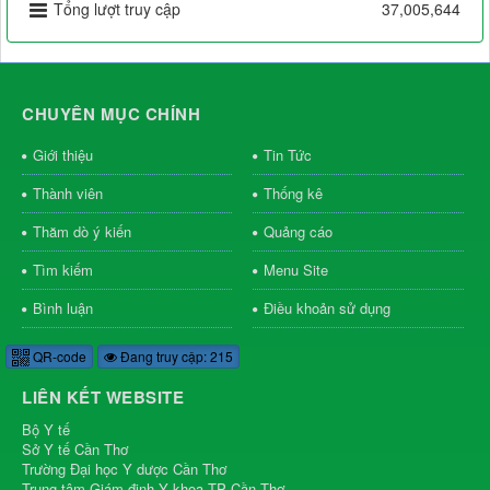
Tổng lượt truy cập
37,005,644
CHUYÊN MỤC CHÍNH
Giới thiệu
Tin Tức
Thành viên
Thống kê
Thăm dò ý kiến
Quảng cáo
Tìm kiếm
Menu Site
Bình luận
Điều khoản sử dụng
QR-code
Đang truy cập: 215
LIÊN KẾT WEBSITE
Bộ Y tế
Sở Y tế Cần Thơ
Trường Đại học Y dược Cần Thơ
Trung tâm Giám định Y khoa TP Cần Thơ