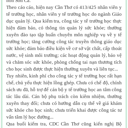
non Sơn Ca.
Theo cáo cáo, hiện nay Cần Thơ có 413/425 nhân viên y
tế trường học, nhân viên y tế trường học do ngành Giáo
dục quản lý. Qua kiểm tra, công tác y tế trường học thực
hiện đảm bảo, có thông tin quản lý sức khỏe; thường
xuyên đào tạo tập huấn chuyên môn nghiệp vụ về y tế
trường học; tăng cường công tác truyền thông giáo dục
sức khỏe; đảm bảo điều kiện về cơ sở vật chất, cấp thoát
nước, vệ sinh môi trường; các hoạt động quản lý, bảo vệ
và chăm sóc sức khỏe, phòng chống tai nạn thương tích
cho học sinh được thực hiện thường xuyên và liên tục...
Tuy nhiên, kinh phí cho công tác y tế trường học rất hạn
chế, chủ yếu thực hiện lồng ghép. Chưa có chế độ, chính
sách ưu đã, hỗ trợ để cán bộ y tế trường học an tâm công
tác lâu dài. Cán bộ phụ trách còn kiêm nhiệm, thường
xuyên thay đổi; chưa có hướng dẫn cụ thể về giá khám
sức khỏe cho học sinh; chưa triển khai được công tác tư
vấn tâm lý học đường...
Qua buổi kiểm tra, CDC Cần Thơ cũng kiến nghị Bộ