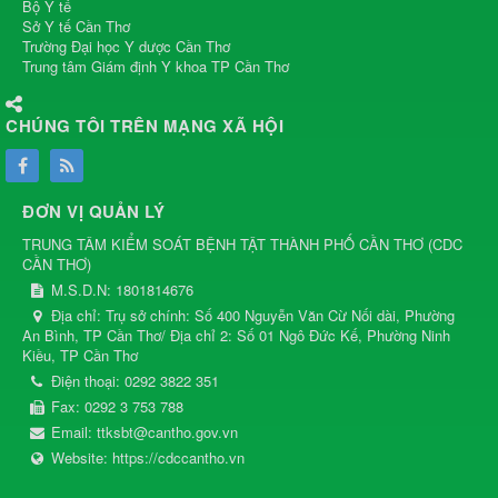
Bộ Y tế
Sở Y tế Cần Thơ
Trường Đại học Y dược Cần Thơ
Trung tâm Giám định Y khoa TP Cần Thơ
CHÚNG TÔI TRÊN MẠNG XÃ HỘI
ĐƠN VỊ QUẢN LÝ
TRUNG TÂM KIỂM SOÁT BỆNH TẬT THÀNH PHỐ CẦN THƠ
(
CDC
CẦN THƠ
)
M.S.D.N: 1801814676
Địa chỉ:
Trụ sở chính: Số 400 Nguyễn Văn Cừ Nối dài, Phường
An Bình, TP Cần Thơ/ Địa chỉ 2: Số 01 Ngô Đức Kế, Phường Ninh
Kiều, TP Cần Thơ
Điện thoại:
0292 3822 351
Fax:
0292 3 753 788
Email:
ttksbt@cantho.gov.vn
Website:
https://cdccantho.vn