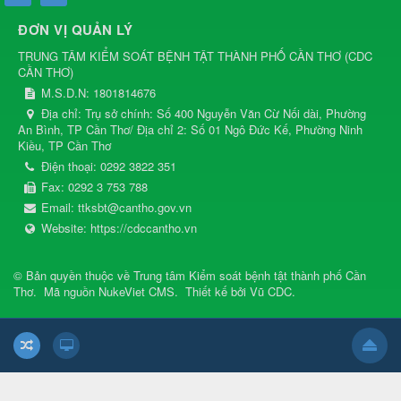
ĐƠN VỊ QUẢN LÝ
TRUNG TÂM KIỂM SOÁT BỆNH TẬT THÀNH PHỐ CẦN THƠ
(
CDC
CẦN THƠ
)
M.S.D.N: 1801814676
Địa chỉ:
Trụ sở chính: Số 400 Nguyễn Văn Cừ Nối dài, Phường
An Bình, TP Cần Thơ/ Địa chỉ 2: Số 01 Ngô Đức Kế, Phường Ninh
Kiều, TP Cần Thơ
Điện thoại:
0292 3822 351
Fax:
0292 3 753 788
Email:
ttksbt@cantho.gov.vn
Website:
https://cdccantho.vn
© Bản quyền thuộc về
Trung tâm Kiểm soát bệnh tật thành phố Cần
Thơ
.
Mã nguồn
NukeViet CMS
.
Thiết kế bởi
Vũ CDC
.