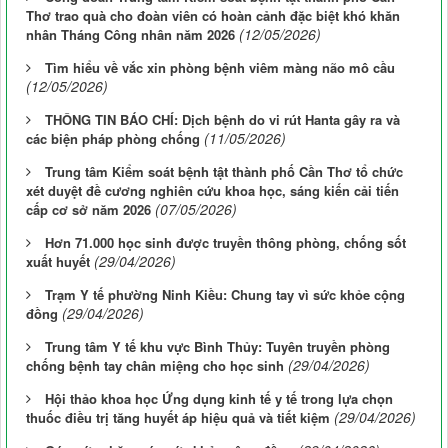
Thơ trao quà cho đoàn viên có hoàn cảnh đặc biệt khó khăn
(12/05/2026)
nhân Tháng Công nhân năm 2026
Tìm hiểu về vắc xin phòng bệnh viêm màng não mô cầu
(12/05/2026)
THÔNG TIN BÁO CHÍ: Dịch bệnh do vi rút Hanta gây ra và
(11/05/2026)
các biện pháp phòng chống
Trung tâm Kiểm soát bệnh tật thành phố Cần Thơ tổ chức
xét duyệt đề cương nghiên cứu khoa học, sáng kiến cải tiến
(07/05/2026)
cấp cơ sở năm 2026
Hơn 71.000 học sinh được truyền thông phòng, chống sốt
(29/04/2026)
xuất huyết
Trạm Y tế phường Ninh Kiều: Chung tay vì sức khỏe cộng
(29/04/2026)
đồng
Trung tâm Y tế khu vực Bình Thủy: Tuyên truyền phòng
(29/04/2026)
chống bệnh tay chân miệng cho học sinh
Hội thảo khoa học Ứng dụng kinh tế y tế trong lựa chọn
(29/04/2026)
thuốc điều trị tăng huyết áp hiệu quả và tiết kiệm