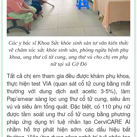
Các y bác sĩ Khoa Sức khỏe sinh sản tư vấn kiến thức
về chăm sóc sức khỏe sinh sản, phòng ngừa bệnh phụ
khoa, ung thư cổ tử cung, ung thư vú cho chị em phụ
nữ tại xã Cờ Đỏ
Tất cả chị em tham gia đều được khám phụ khoa,
thực hiện test VIA (quan sát cổ tử cung bằng mắt
thường với dung dịch axit acetic 3-5%), làm
Pap’smear sàng lọc ung thư cổ tử cung, siêu âm
vú và siêu âm tổng quát. Đặc biệt, có 110 phụ nữ
được tầm soát ung thư cổ tử cung bằng phương
pháp ứng dụng trí tuệ nhân tạo CerviCARE AI
nhằm hỗ trợ phát hiện sớm các dấu hiệu bất
thường. Việc ứng dụng công nghệ trí tuệ nhân tạo