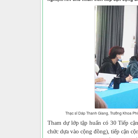
Thạc sĩ Dáp Thanh Giang, Trưởng Khoa Phòn
T
ham dự lớp tập huấn
có
30
Tiếp cận
chức dựa vào cộng đồng),
tiếp cận
cộ