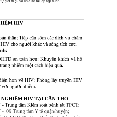
tự giới thiệu và chia sẻ tại lớp tập huấn.
HIỆM HIV
bản thân; Tiếp cận sớm các dịch vụ chăm
 HIV cho người khác và sống tích cực.
ình:
 QHTD an toàn hơn; Khuyến khích và hỗ
trạng nhiễm một cách hiệu quả.
diện hơn về HIV; Phòng lây truyền HIV
ử với người nhiễm.
T NGHIỆM HIV TẠI CẦN THƠ
- Trung tâm Kiểm soát bệnh tật TPCT;
V
- 09
Trung tâm Y tế
quận/huyện;