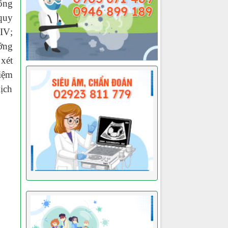
ổng
quy
HIV
;
ướng
 xét
iệm
ịch