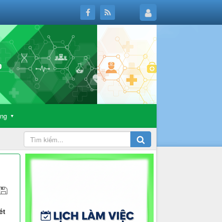
ông
▼
ét