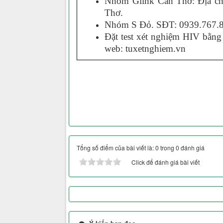
Nhóm Glink Cần Thơ
:
Đ
ịa c
Thơ.
Nhóm S Đỏ. SĐT
:
0939.767.
Đ
ặt test xét nghiệm HIV bằng 
web
:
tuxetnghiem.vn
Tổng số điểm của bài viết là: 0 trong 0 đánh giá
Click để đánh giá bài viết