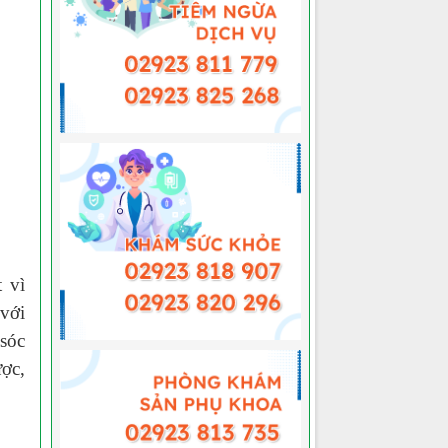
 vì
với
sóc
ược
,