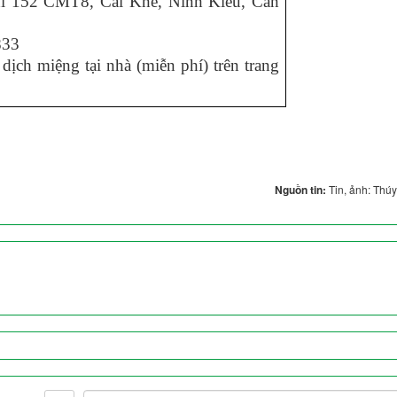
hỉ 152
CMT
8, Cái Khế, Ninh Kiều, Cần
833
dịch miệng tại nhà (miễn phí) trên trang
Nguồn tin:
Tin, ảnh: Thú