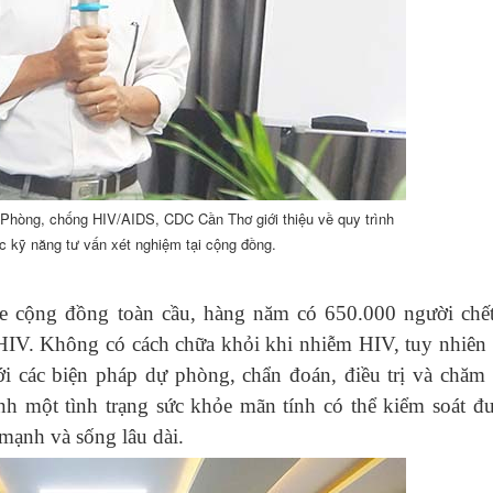
Phòng, chống HIV/AIDS, CDC Cần Thơ giới thiệu về quy trình
 kỹ năng tư vấn xét nghiệm tại cộng đồng.
ỏe cộng đồng toàn cầu
, h
àng năm có 650.000 người chết
HIV.
Không có cách chữa khỏi khi nhiễm HIV, tuy nhiên 
ới các biện pháp dự phòng
,
chẩn đoán
,
điều trị và chăm 
h một tình trạng sức khỏe mãn tính có thể kiểm soát đ
mạnh và sống lâu dài
.