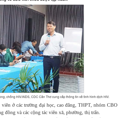
g, chống HIV/AIDS, CDC Cần Thơ cung cấp thông tin về tình hình dịch HIV.
 viên
ở
các trường đại học
,
cao đẳng
, THPT,
nhóm CBO
ng
đồng và các cộng tác viên xã
,
phường
, thị trấn
.