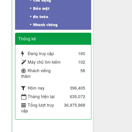
Thống kê
Đang truy cập
160
Máy chủ tìm kiếm
102
Khách viếng
58
thăm
Hôm nay
396,405
Tháng hiện tại
635,072
Tổng lượt truy
36,975,968
cập