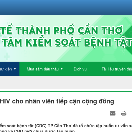
sự kiện
Mua sắm đấu thầu
Dịch vụ
Tài liệu truyền th
▼
▼
HIV cho nhân viên tiếp cận cộng đồng
iểm soát bệnh tật (CDC) TP Cần Thơ đã tổ chức tập huấn tư vấn x
đồng và CBO mới chưa được tập huấn.