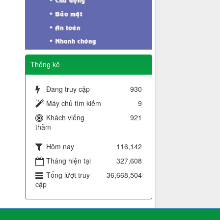
Thống kê
Đang truy cập
930
Máy chủ tìm kiếm
9
Khách viếng
921
thăm
Hôm nay
116,142
Tháng hiện tại
327,608
Tổng lượt truy
36,668,504
cập