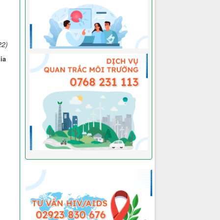
22)
ia