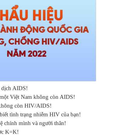
 dịch AIDS!
vì một Việt Nam không còn AIDS!
i không còn HIV/AIDS!
biết tình trạng nhiễm HIV của bạn!
ệ chính mình và người thân!
ược K=K!