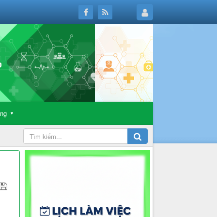
ông
▼