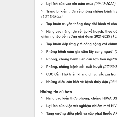
(09/12/2022)
Lợi ích của vắc xin cúm mùa
Trang bị kiến thức về phòng chống bệnh tru
(13/12/2022)
Tập huấn truyền thông thay đổi hành vi c
Nâng cao năng lực về lập kế hoạch, theo d
(15
giảm nghèo bền vững giai đoạn 2021-2025
Tập huấn đáp ứng y tế công cộng với chùm
(
Phòng bệnh cúm gia cầm lây sang người
Phòng, chống bệnh liên cầu lợn trên người
(27/03/
Phòng, chống bệnh sốt xuất huyết
CDC Cần Thơ triển khai dịch vụ vắc xin trọ
(03/
Những điều cần biết về bệnh thủy đậu
Những tin cũ hơn
Nâng cao kiến thức phòng, chống HIV/AIDS 
Lợi ích của việc xét nghiệm nhiễm mới HIV
Tăng cường điều phối và cấp phát thuốc AR