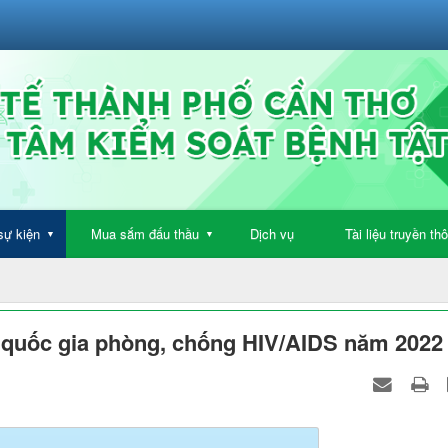
sự kiện
Mua sắm đấu thầu
Dịch vụ
Tài liệu truyền th
▼
▼
 quốc gia phòng, chống HIV/AIDS năm 2022