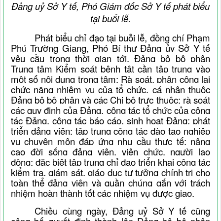
Đảng uỷ Sở Y tế, Phó Giám đốc Sở Y tế phát biểu
tại buổi lễ.
Phát biểu chỉ đạo tại buỗi lễ, đồng chí Phạm
Phú Trường Giang, Phó Bí thư Đảng ủy Sở Y tế
yêu cầu trong thời gian tới
, Đảng bộ bộ phận
Trung tâm Kiểm soát bệnh tật cần tập trung vào
một số nội dung trọng tâm: Rà soát, phân công lại
chức năng nhiệm vụ của tổ chức, cá nhân thuộc
Đảng bộ bộ phận và các Chi bộ trực thuộc; rà soát
các quy định của Đảng, công tác tổ chức của công
tác Đảng, công tác báo cáo, sinh hoạt Đảng; phát
triển đảng viên; tập trung công tác đào tạo nghiệp
vụ chuyên môn đáp ứng nhu cầu thực tế; nâng
cao đời sống đảng viên, viên chức, người lao
động; đặc biệt tập trung chỉ đạo triển khai công tác
kiểm tra, giám sát, giáo dục tư tưởng chính trị cho
toàn thể đảng viên và quần chúng gắn với trách
nhiệm hoàn thành tốt các nhiệm vụ được giao.
Chiều cùng ngày, Đảng uỷ Sở Y tế cũng