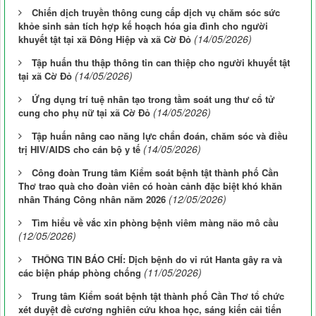
Chiến dịch truyền thông cung cấp dịch vụ chăm sóc sức
khỏe sinh sản tích hợp kế hoạch hóa gia đình cho người
(14/05/2026)
khuyết tật tại xã Đông Hiệp và xã Cờ Đỏ
Tập huấn thu thập thông tin can thiệp cho người khuyết tật
(14/05/2026)
tại xã Cờ Đỏ
Ứng dụng trí tuệ nhân tạo trong tầm soát ung thư cổ tử
(14/05/2026)
cung cho phụ nữ tại xã Cờ Đỏ
Tập huấn nâng cao năng lực chẩn đoán, chăm sóc và điều
(14/05/2026)
trị HIV/AIDS cho cán bộ y tế
Công đoàn Trung tâm Kiểm soát bệnh tật thành phố Cần
Thơ trao quà cho đoàn viên có hoàn cảnh đặc biệt khó khăn
(12/05/2026)
nhân Tháng Công nhân năm 2026
Tìm hiểu về vắc xin phòng bệnh viêm màng não mô cầu
(12/05/2026)
THÔNG TIN BÁO CHÍ: Dịch bệnh do vi rút Hanta gây ra và
(11/05/2026)
các biện pháp phòng chống
Trung tâm Kiểm soát bệnh tật thành phố Cần Thơ tổ chức
xét duyệt đề cương nghiên cứu khoa học, sáng kiến cải tiến