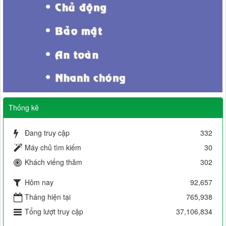
Thống kê
Đang truy cập
332
Máy chủ tìm kiếm
30
Khách viếng thăm
302
Hôm nay
92,657
Tháng hiện tại
765,938
Tổng lượt truy cập
37,106,834