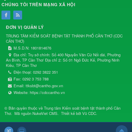
CHÚNG TÔI TRÊN MẠNG XÃ HỘI
ĐƠN VỊ QUẢN LÝ
TRUNG TÂM KIỂM SOÁT BỆNH TẬT THÀNH PHỐ CẦN THƠ
(
CDC
CẦN THƠ
)
M.S.D.N: 1801814676
Địa chỉ:
Trụ sở chính: Số 400 Nguyễn Văn Cừ Nối dài, Phường
An Bình, TP Cần Thơ/ Địa chỉ 2: Số 01 Ngô Đức Kế, Phường Ninh
Kiều, TP Cần Thơ
Điện thoại:
0292 3822 351
Fax:
0292 3 753 788
Email:
ttksbt@cantho.gov.vn
Website:
https://cdccantho.vn
© Bản quyền thuộc về
Trung tâm Kiểm soát bệnh tật thành phố Cần
Thơ
.
Mã nguồn
NukeViet CMS
.
Thiết kế bởi
Vũ CDC
.