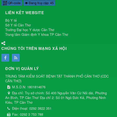
QR-code
Đang truy cập: 45
LIÊN KẾT WEBSITE
Bộ Y tế
Sở Y tế Cần Thơ
Trường Đại học Y dược Cần Thơ
Trung tâm Giám định Y khoa TP Cần Thơ
CHÚNG TÔI TRÊN MẠNG XÃ HỘI
ĐƠN VỊ QUẢN LÝ
TRUNG TÂM KIỂM SOÁT BỆNH TẬT THÀNH PHỐ CẦN THƠ
(
CDC
CẦN THƠ
)
M.S.D.N: 1801814676
Địa chỉ:
Trụ sở chính: Số 400 Nguyễn Văn Cừ Nối dài, Phường
An Bình, TP Cần Thơ/ Địa chỉ 2: Số 01 Ngô Đức Kế, Phường Ninh
Kiều, TP Cần Thơ
Điện thoại:
0292 3822 351
Fax:
0292 3 753 788