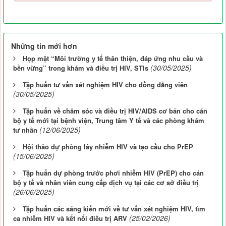
Những tin mới hơn
Họp mặt “Môi trường y tế thân thiện, đáp ứng nhu cầu và
(30/05/2025)
bền vững” trong khám và điều trị HIV, STIs
Tập huấn tư vấn xét nghiệm HIV cho đồng đẳng viên
(30/05/2025)
Tập huấn về chăm sóc và điều trị HIV/AIDS cơ bản cho cán
bộ y tế mới tại bệnh viện, Trung tâm Y tế và các phòng khám
(12/06/2025)
tư nhân
Hội thảo dự phòng lây nhiễm HIV và tạo cầu cho PrEP
(15/06/2025)
Tập huấn dự phòng trước phơi nhiễm HIV (PrEP) cho cán
bộ y tế và nhân viên cung cấp dịch vụ tại các cơ sở điều trị
(26/06/2025)
Tập huấn các sáng kiến mới về tư vấn xét nghiệm HIV, tìm
(25/02/2026)
ca nhiễm HIV và kết nối điều trị ARV