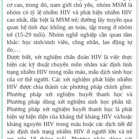
cơ cao, trong đó, nam giới chủ yếu, nhóm MSM là
nhóm có tỷ lệ nhiễm HIV và phát hiện nhiễm HIV
cao nhất, đặc biệt là MSM trẻ; đường lây truyền qua
quan hệ tình dục không an toàn, tập trung ở nhóm
trẻ (15-29 tuổi). Nhóm nghề nghiệp cần quan tâm
khác: học sinh/sinh viên, công nhân, lao động tự
do,…
Được biết, xét nghiệm chẩn đoán HIV là việc thực
hiện các kỹ thuật chuyên môn nhằm xác định tình
trạng nhiễm HIV trong mẫu máu, mẫu dịch sinh học
của cơ thể người. Các xét nghiệm phát hiện nhiễm
HIV được chia thành các phương pháp chính gồm:
Phương pháp xét nghiệm huyết thanh học và
Phương pháp dùng xét nghiệm sinh học phân tử.
Phương pháp xét nghiệm huyết thanh học là phát
hiện sự hiện diện của kháng thể kháng HIV và/hoặc
kháng nguyên HIV trong máu hoặc các dịch tiết để
xác định tình trạng nhiễm HIV ở người lớn và trẻ
em trên 18 tháng tuổi. Phương pháp dùng xét