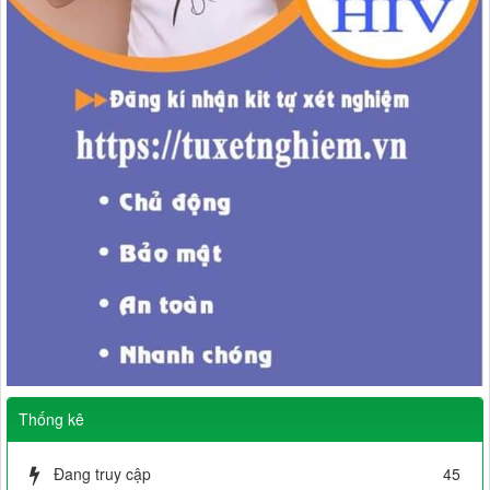
Thống kê
Đang truy cập
45