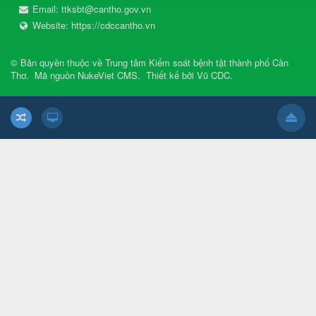
Email:
ttksbt@cantho.gov.vn
Website:
https://cdccantho.vn
© Bản quyền thuộc về
Trung tâm Kiểm soát bệnh tật thành phố Cần
Thơ
.
Mã nguồn
NukeViet CMS
.
Thiết kế bởi
Vũ CDC
.