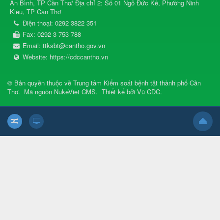
An Bình, TP Cần Thơ/ Địa chỉ 2: Số 01 Ngô Đức Kế, Phường Ninh
Kiều, TP Cần Thơ
Điện thoại:
0292 3822 351
Fax:
0292 3 753 788
Email:
ttksbt@cantho.gov.vn
Website:
https://cdccantho.vn
© Bản quyền thuộc về
Trung tâm Kiểm soát bệnh tật thành phố Cần
Thơ
.
Mã nguồn
NukeViet CMS
.
Thiết kế bởi
Vũ CDC
.