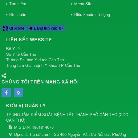
Tìm kiếm
Menu Site
Bình luận
Điều khoản sử dụng
QR-code
Đang truy cập: 87
LIÊN KẾT WEBSITE
Bộ Y tế
Sở Y tế Cần Thơ
Trường Đại học Y dược Cần Thơ
Trung tâm Giám định Y khoa TP Cần Thơ
CHÚNG TÔI TRÊN MẠNG XÃ HỘI
ĐƠN VỊ QUẢN LÝ
TRUNG TÂM KIỂM SOÁT BỆNH TẬT THÀNH PHỐ CẦN THƠ
(
CDC
CẦN THƠ
)
M.S.D.N: 1801814676
Địa chỉ:
Trụ sở chính: Số 400 Nguyễn Văn Cừ Nối dài, Phường