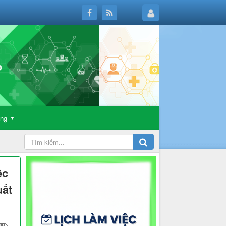
ông
▼
ệc
uất