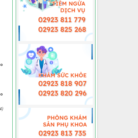
ho
ho
4)