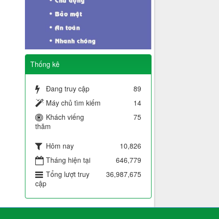
Thống kê
Đang truy cập
89
Máy chủ tìm kiếm
14
Khách viếng
75
thăm
Hôm nay
10,826
Tháng hiện tại
646,779
Tổng lượt truy
36,987,675
cập