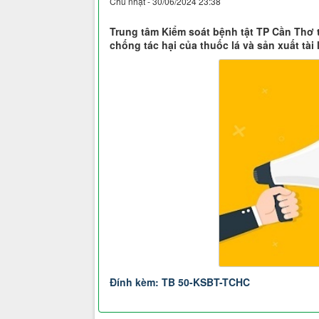
Chủ nhật - 30/06/2024 23:38
Trung tâm Kiểm soát bệnh tật TP Cần Thơ t
chống tác hại của thuốc lá và sản xuất tài 
Đính kèm: TB 50-KSBT-TCHC