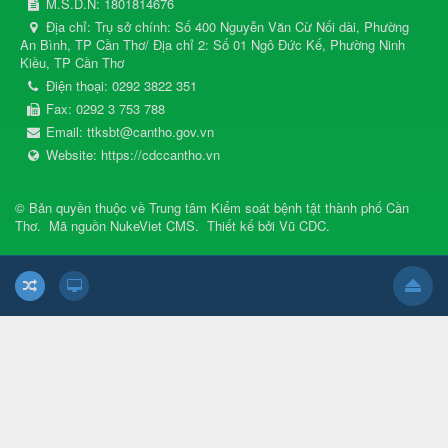
M.S.D.N: 1801814676
Địa chỉ:
Trụ sở chính: Số 400 Nguyễn Văn Cừ Nối dài, Phường
An Bình, TP Cần Thơ/ Địa chỉ 2: Số 01 Ngô Đức Kế, Phường Ninh
Kiều, TP Cần Thơ
Điện thoại:
0292 3822 351
Fax:
0292 3 753 788
Email:
ttksbt@cantho.gov.vn
Website:
https://cdccantho.vn
© Bản quyền thuộc về
Trung tâm Kiểm soát bệnh tật thành phố Cần
Thơ
.
Mã nguồn
NukeViet CMS
.
Thiết kế bởi
Vũ CDC
.