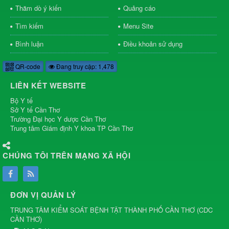
Thăm dò ý kiến
Quảng cáo
Tìm kiếm
Menu Site
Bình luận
Điều khoản sử dụng
QR-code
Đang truy cập: 1,478
LIÊN KẾT WEBSITE
Bộ Y tế
Sở Y tế Cần Thơ
Trường Đại học Y dược Cần Thơ
Trung tâm Giám định Y khoa TP Cần Thơ
CHÚNG TÔI TRÊN MẠNG XÃ HỘI
ĐƠN VỊ QUẢN LÝ
TRUNG TÂM KIỂM SOÁT BỆNH TẬT THÀNH PHỐ CẦN THƠ
(
CDC
CẦN THƠ
)