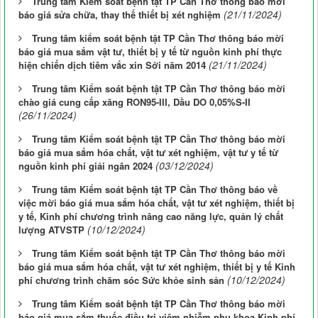
Trung tâm Kiểm soát bệnh tật TP Cần Thơ thông báo mời
(21/11/2024)
báo giá sửa chữa, thay thế thiết bị xét nghiệm
Trung tâm kiểm soát bệnh tật TP Cần Thơ thông báo mời
báo giá mua sắm vật tư, thiết bị y tế từ nguồn kinh phí thực
(21/11/2024)
hiện chiến dịch tiêm vắc xin Sởi năm 2014
Trung tâm Kiểm soát bệnh tật TP Cần Thơ thông báo mời
chào giá cung cấp xăng RON95-III, Dầu DO 0,05%S-II
(26/11/2024)
Trung tâm Kiểm soát bệnh tật TP Cần Thơ thông báo mời
báo giá mua sắm hóa chất, vật tư xét nghiệm, vật tư y tế từ
(03/12/2024)
nguồn kinh phí giải ngân 2024
Trung tâm Kiểm soát bệnh tật TP Cần Thơ thông báo về
việc mời báo giá mua sắm hóa chất, vật tư xét nghiệm, thiết bị
y tế, Kinh phí chương trình nâng cao năng lực, quản lý chất
(10/12/2024)
lượng ATVSTP
Trung tâm Kiểm soát bệnh tật TP Cần Thơ thông báo mời
báo giá mua sắm hóa chất, vật tư xét nghiệm, thiết bị y tế Kinh
(10/12/2024)
phí chương trình chăm sóc Sức khỏe sinh sản
Trung tâm Kiểm soát bệnh tật TP Cần Thơ thông báo mời
báo giá mua sắm thuốc điều trị viêm nhiễm phụ khoa Kinh phí