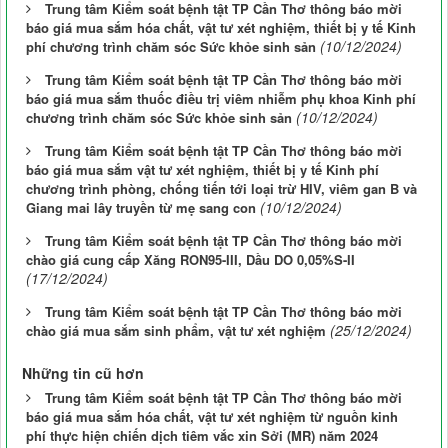
Trung tâm Kiểm soát bệnh tật TP Cần Thơ thông báo mời
báo giá mua sắm hóa chất, vật tư xét nghiệm, thiết bị y tế Kinh
(10/12/2024)
phí chương trình chăm sóc Sức khỏe sinh sản
Trung tâm Kiểm soát bệnh tật TP Cần Thơ thông báo mời
báo giá mua sắm thuốc điều trị viêm nhiễm phụ khoa Kinh phí
(10/12/2024)
chương trình chăm sóc Sức khỏe sinh sản
Trung tâm Kiểm soát bệnh tật TP Cần Thơ thông báo mời
báo giá mua sắm vật tư xét nghiệm, thiết bị y tế Kinh phí
chương trình phòng, chống tiến tới loại trừ HIV, viêm gan B và
(10/12/2024)
Giang mai lây truyền từ mẹ sang con
Trung tâm Kiểm soát bệnh tật TP Cần Thơ thông báo mời
chào giá cung cấp Xăng RON95-III, Dầu DO 0,05%S-II
(17/12/2024)
Trung tâm Kiểm soát bệnh tật TP Cần Thơ thông báo mời
(25/12/2024)
chào giá mua sắm sinh phẩm, vật tư xét nghiệm
Những tin cũ hơn
Trung tâm Kiểm soát bệnh tật TP Cần Thơ thông báo mời
báo giá mua sắm hóa chất, vật tư xét nghiệm từ nguồn kinh
phí thực hiện chiến dịch tiêm vắc xin Sởi (MR) năm 2024