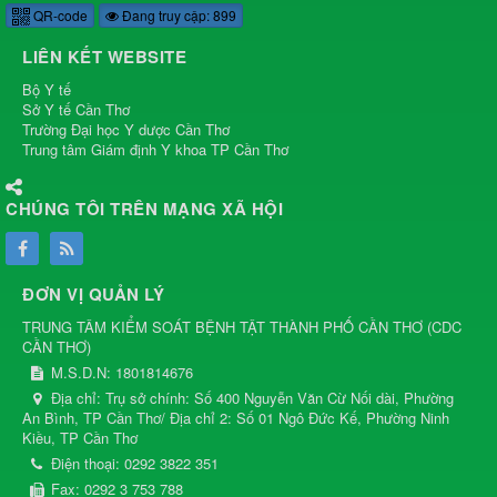
QR-code
Đang truy cập: 899
LIÊN KẾT WEBSITE
Bộ Y tế
Sở Y tế Cần Thơ
Trường Đại học Y dược Cần Thơ
Trung tâm Giám định Y khoa TP Cần Thơ
CHÚNG TÔI TRÊN MẠNG XÃ HỘI
ĐƠN VỊ QUẢN LÝ
TRUNG TÂM KIỂM SOÁT BỆNH TẬT THÀNH PHỐ CẦN THƠ
(
CDC
CẦN THƠ
)
M.S.D.N: 1801814676
Địa chỉ:
Trụ sở chính: Số 400 Nguyễn Văn Cừ Nối dài, Phường
An Bình, TP Cần Thơ/ Địa chỉ 2: Số 01 Ngô Đức Kế, Phường Ninh
Kiều, TP Cần Thơ
Điện thoại:
0292 3822 351
Fax:
0292 3 753 788