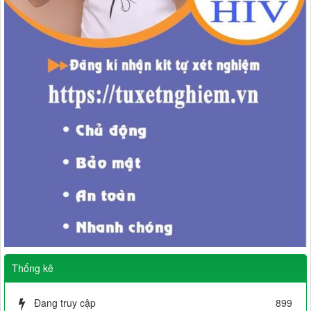
Thống kê
Đang truy cập
899