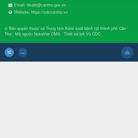
Email:
ttksbt@cantho.gov.vn
Website:
https://cdccantho.vn
© Bản quyền thuộc về
Trung tâm Kiểm soát bệnh tật thành phố Cần
Thơ
.
Mã nguồn
NukeViet CMS
.
Thiết kế bởi
Vũ CDC
.