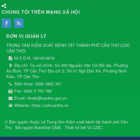
CHÚNG TÔI TRÊN MẠNG XÃ HỘI
ĐƠN VỊ QUẢN LÝ
TRUNG TÂM KIỂM SOÁT BỆNH TẬT THÀNH PHỐ CẦN THƠ
(
CDC
CẦN THƠ
)
M.S.D.N: 1801814676
Địa chỉ:
Trụ sở chính: Số 400 Nguyễn Văn Cừ Nối dài, Phường
An Bình, TP Cần Thơ/ Địa chỉ 2: Số 01 Ngô Đức Kế, Phường Ninh
Kiều, TP Cần Thơ
Điện thoại:
0292 3822 351
Fax:
0292 3 753 788
Email:
ttksbt@cantho.gov.vn
Website:
https://cdccantho.vn
© Bản quyền thuộc về
Trung tâm Kiểm soát bệnh tật thành phố Cần
Thơ
.
Mã nguồn
NukeViet CMS
.
Thiết kế bởi
Vũ CDC
.