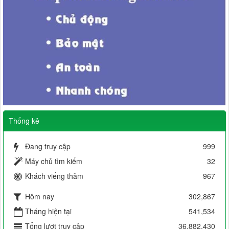
Thống kê
Đang truy cập
999
Máy chủ tìm kiếm
32
Khách viếng thăm
967
Hôm nay
302,867
Tháng hiện tại
541,534
Tổng lượt truy cập
36,882,430